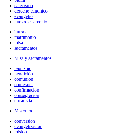
biblia
catecismo
derecho canonico
evangelio
nuevo testamento
liturgia
matrimonio
misa
sacramentos
Misa y sacramentos
bautismo
bendición
comunion
confesion
confirmacion
consagracion
eucaristia
Misionero
conversion
evangelizacion
mision