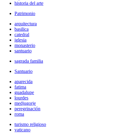
historia del arte
Patrimonio
arquitectura
basilica
catedral
iglesia
monasterio
santuario
sagrada familia
Santuario
aparecida
fatima
guadalupe
lourdes
medjugorje
peregrinación
roma
turismo religioso
vaticano