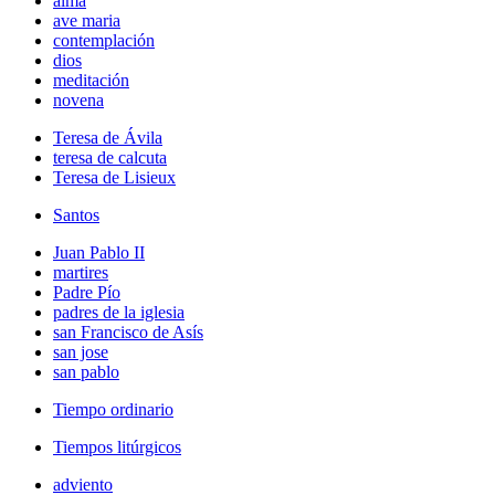
alma
ave maria
contemplación
dios
meditación
novena
Teresa de Ávila
teresa de calcuta
Teresa de Lisieux
Santos
Juan Pablo II
martires
Padre Pío
padres de la iglesia
san Francisco de Asís
san jose
san pablo
Tiempo ordinario
Tiempos litúrgicos
adviento