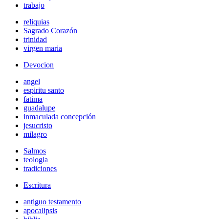
trabajo
reliquias
Sagrado Corazón
trinidad
virgen maria
Devocion
angel
espiritu santo
fatima
guadalupe
inmaculada concepción
jesucristo
milagro
Salmos
teologia
tradiciones
Escritura
antiguo testamento
apocalipsis