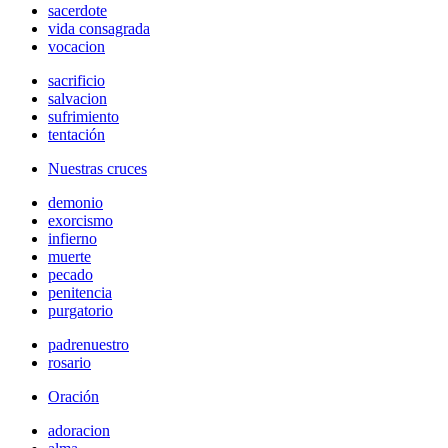
sacerdote
vida consagrada
vocacion
sacrificio
salvacion
sufrimiento
tentación
Nuestras cruces
demonio
exorcismo
infierno
muerte
pecado
penitencia
purgatorio
padrenuestro
rosario
Oración
adoracion