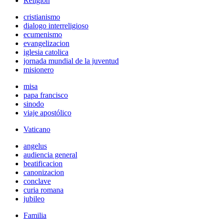
Religión
cristianismo
dialogo interreligioso
ecumenismo
evangelizacion
iglesia catolica
jornada mundial de la juventud
misionero
misa
papa francisco
sinodo
viaje apostólico
Vaticano
angelus
audiencia general
beatificacion
canonizacion
conclave
curia romana
jubileo
Familia