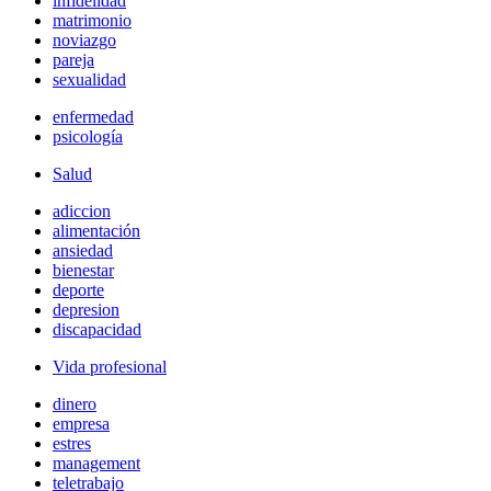
infidelidad
matrimonio
noviazgo
pareja
sexualidad
enfermedad
psicología
Salud
adiccion
alimentación
ansiedad
bienestar
deporte
depresion
discapacidad
Vida profesional
dinero
empresa
estres
management
teletrabajo