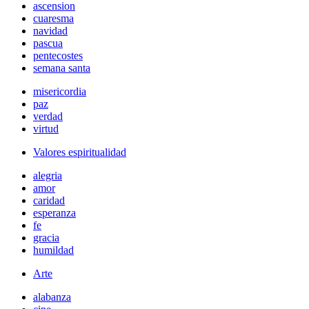
ascension
cuaresma
navidad
pascua
pentecostes
semana santa
misericordia
paz
verdad
virtud
Valores espiritualidad
alegria
amor
caridad
esperanza
fe
gracia
humildad
Arte
alabanza