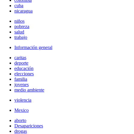
colombia
cuba
nicaragua
niños
pobreza
salud
trabajo
Información general
caritas
deporte
educación
elecciones
familia
jovenes
medio ambiente
violencia
Mexico
aborto
Desapariciones
drogas