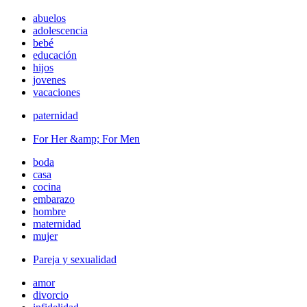
abuelos
adolescencia
bebé
educación
hijos
jovenes
vacaciones
paternidad
For Her &amp; For Men
boda
casa
cocina
embarazo
hombre
maternidad
mujer
Pareja y sexualidad
amor
divorcio