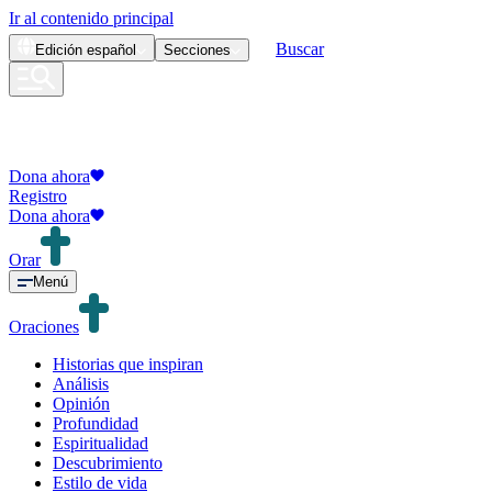
Ir al contenido principal
Buscar
Edición
español
Secciones
Dona ahora
Registro
Dona ahora
Orar
Menú
Oraciones
Historias que inspiran
Análisis
Opinión
Profundidad
Espiritualidad
Descubrimiento
Estilo de vida