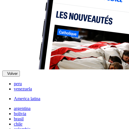
Volver
peru
venezuela
America latina
argentina
bolivia
brasil
chile