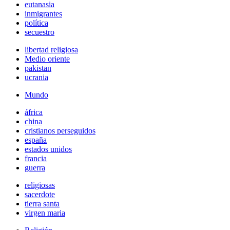
eutanasia
inmigrantes
política
secuestro
libertad religiosa
Medio oriente
pakistan
ucrania
Mundo
áfrica
china
cristianos perseguidos
españa
estados unidos
francia
guerra
religiosas
sacerdote
tierra santa
virgen maria