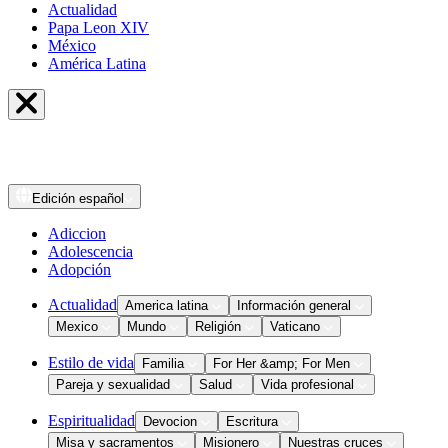
Actualidad
Papa Leon XIV
México
América Latina
Edición
español
Adiccion
Adolescencia
Adopción
Actualidad
America latina
Información general
Mexico
Mundo
Religión
Vaticano
Estilo de vida
Familia
For Her &amp; For Men
Pareja y sexualidad
Salud
Vida profesional
Espiritualidad
Devocion
Escritura
Misa y sacramentos
Misionero
Nuestras cruces