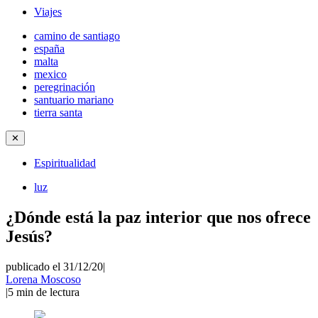
Viajes
camino de santiago
españa
malta
mexico
peregrinación
santuario mariano
tierra santa
✕
Espiritualidad
luz
¿Dónde está la paz interior que nos ofrece
Jesús?
publicado el 31/12/20
|
Lorena Moscoso
|
5
min de lectura