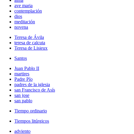
alma
ave maria
contemplación
dios
meditación
novena
Teresa de Ávila
teresa de calcuta
Teresa de Lisieux
Santos
Juan Pablo II
martires
Padre Pío
padres de la iglesia
san Francisco de Asís
san jose
san pablo
Tiempo ordinario
Tiempos litúrgicos
adviento