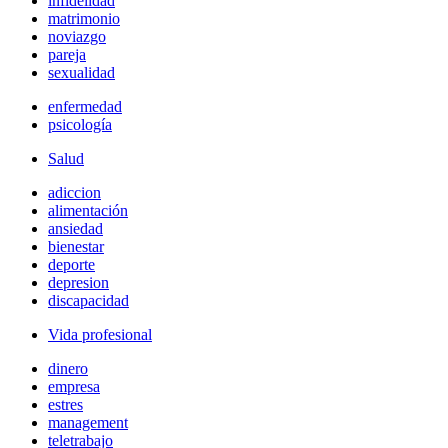
infidelidad
matrimonio
noviazgo
pareja
sexualidad
enfermedad
psicología
Salud
adiccion
alimentación
ansiedad
bienestar
deporte
depresion
discapacidad
Vida profesional
dinero
empresa
estres
management
teletrabajo