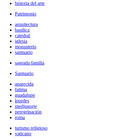
historia del arte
Patrimonio
arquitectura
basilica
catedral
iglesia
monasterio
santuario
sagrada familia
Santuario
aparecida
fatima
guadalupe
lourdes
medjugorje
peregrinación
roma
turismo religioso
vaticano