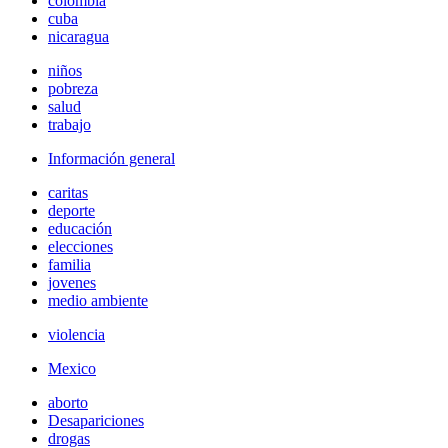
colombia
cuba
nicaragua
niños
pobreza
salud
trabajo
Información general
caritas
deporte
educación
elecciones
familia
jovenes
medio ambiente
violencia
Mexico
aborto
Desapariciones
drogas