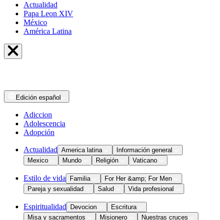
Actualidad
Papa Leon XIV
México
América Latina
Edición
español
Adiccion
Adolescencia
Adopción
Actualidad
America latina
Información general
Mexico
Mundo
Religión
Vaticano
Estilo de vida
Familia
For Her &amp; For Men
Pareja y sexualidad
Salud
Vida profesional
Espiritualidad
Devocion
Escritura
Misa y sacramentos
Misionero
Nuestras cruces