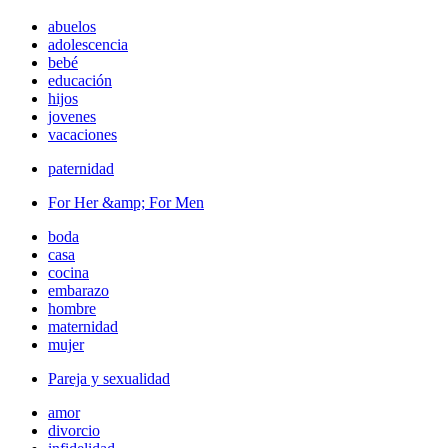
abuelos
adolescencia
bebé
educación
hijos
jovenes
vacaciones
paternidad
For Her &amp; For Men
boda
casa
cocina
embarazo
hombre
maternidad
mujer
Pareja y sexualidad
amor
divorcio