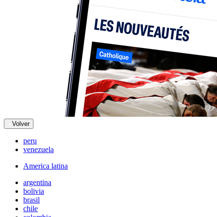
Volver
peru
venezuela
America latina
argentina
bolivia
brasil
chile