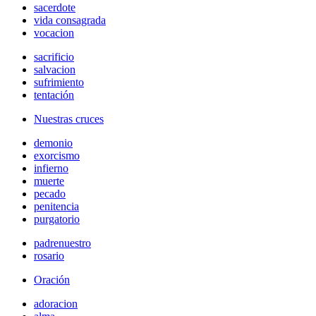
sacerdote
vida consagrada
vocacion
sacrificio
salvacion
sufrimiento
tentación
Nuestras cruces
demonio
exorcismo
infierno
muerte
pecado
penitencia
purgatorio
padrenuestro
rosario
Oración
adoracion