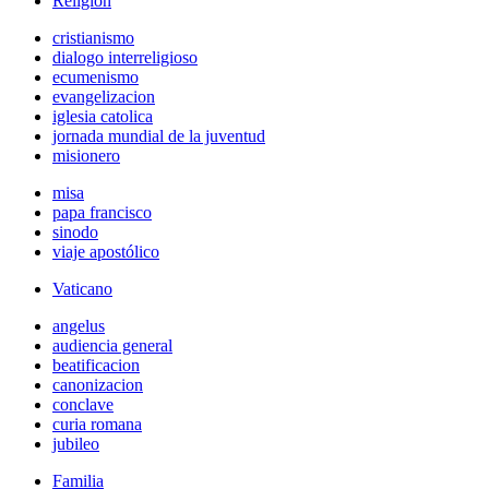
Religión
cristianismo
dialogo interreligioso
ecumenismo
evangelizacion
iglesia catolica
jornada mundial de la juventud
misionero
misa
papa francisco
sinodo
viaje apostólico
Vaticano
angelus
audiencia general
beatificacion
canonizacion
conclave
curia romana
jubileo
Familia