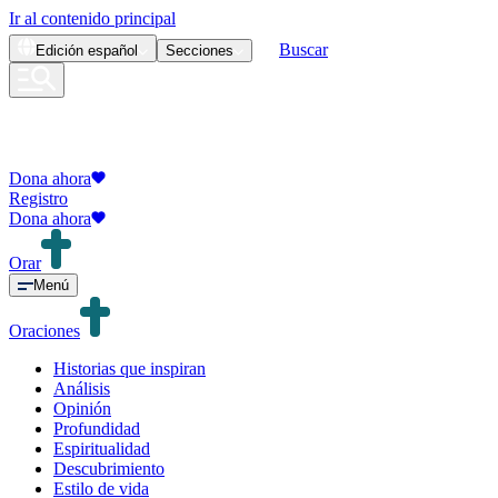
Ir al contenido principal
Buscar
Edición
español
Secciones
Dona ahora
Registro
Dona ahora
Orar
Menú
Oraciones
Historias que inspiran
Análisis
Opinión
Profundidad
Espiritualidad
Descubrimiento
Estilo de vida