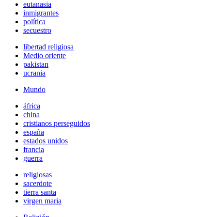
eutanasia
inmigrantes
política
secuestro
libertad religiosa
Medio oriente
pakistan
ucrania
Mundo
áfrica
china
cristianos perseguidos
españa
estados unidos
francia
guerra
religiosas
sacerdote
tierra santa
virgen maria