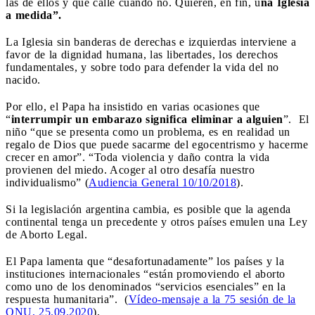
las de ellos y que calle cuando no. Quieren, en fin, u
na Iglesia
a medida”.
La Iglesia sin banderas de derechas e izquierdas interviene a
favor de la dignidad humana, las libertades, los derechos
fundamentales, y sobre todo para defender la vida del no
nacido.
Por ello, el Papa ha insistido en varias ocasiones que
“
interrumpir un embarazo significa eliminar a alguien
”.
El
niño “que se presenta como un problema, es en realidad un
regalo de Dios que puede sacarme del egocentrismo y hacerme
crecer en amor”. “Toda violencia y daño contra la vida
provienen del miedo. Acoger al otro desafía nuestro
individualismo” (
Audiencia General 10/10/2018
).
Si la legislación argentina cambia, es posible que la agenda
continental tenga un precedente y otros países emulen una Ley
de Aborto Legal.
El Papa lamenta que “desafortunadamente” los países y la
instituciones internacionales “están promoviendo el aborto
como uno de los denominados “servicios esenciales” en la
respuesta humanitaria”. (
Vídeo-mensaje a la 75 sesión de la
ONU, 25.09.2020
),