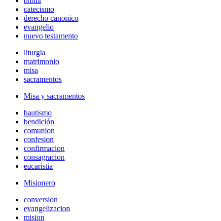
biblia
catecismo
derecho canonico
evangelio
nuevo testamento
liturgia
matrimonio
misa
sacramentos
Misa y sacramentos
bautismo
bendición
comunion
confesion
confirmacion
consagracion
eucaristia
Misionero
conversion
evangelizacion
mision