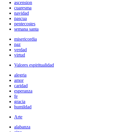
ascension
cuaresma
navidad
pascua
pentecostes
semana santa
misericordia
paz
verdad
virtud
Valores espiritualidad
alegria
amor
caridad
esperanza
fe
gracia
humildad
Arte
alabanza