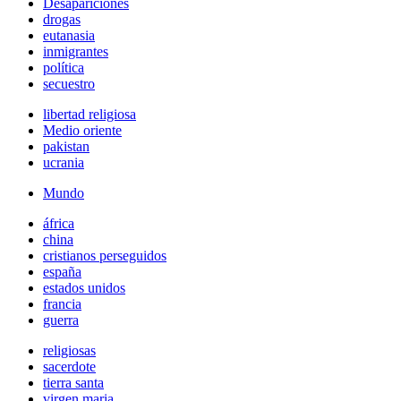
Desapariciones
drogas
eutanasia
inmigrantes
política
secuestro
libertad religiosa
Medio oriente
pakistan
ucrania
Mundo
áfrica
china
cristianos perseguidos
españa
estados unidos
francia
guerra
religiosas
sacerdote
tierra santa
virgen maria