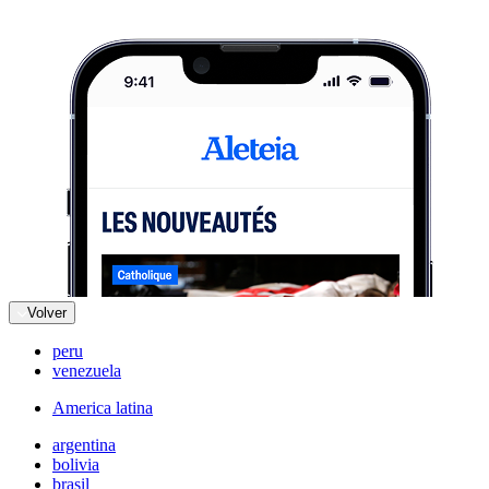
Volver
peru
venezuela
America latina
argentina
bolivia
brasil