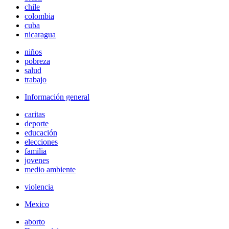
chile
colombia
cuba
nicaragua
niños
pobreza
salud
trabajo
Información general
caritas
deporte
educación
elecciones
familia
jovenes
medio ambiente
violencia
Mexico
aborto