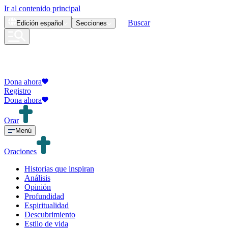
Ir al contenido principal
Buscar
Edición
español
Secciones
Dona ahora
Registro
Dona ahora
Orar
Menú
Oraciones
Historias que inspiran
Análisis
Opinión
Profundidad
Espiritualidad
Descubrimiento
Estilo de vida