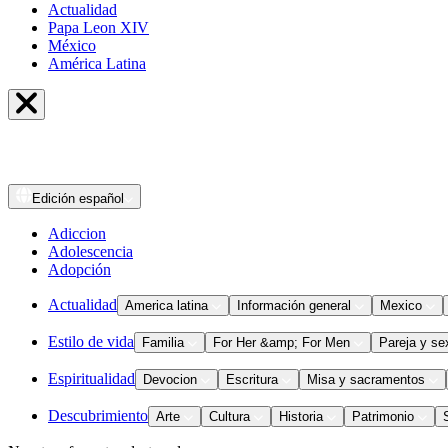
Actualidad
Papa Leon XIV
México
América Latina
Edición
español
Adiccion
Adolescencia
Adopción
Actualidad
America latina
Información general
Mexico
Estilo de vida
Familia
For Her &amp; For Men
Pareja y se
Espiritualidad
Devocion
Escritura
Misa y sacramentos
Descubrimiento
Arte
Cultura
Historia
Patrimonio