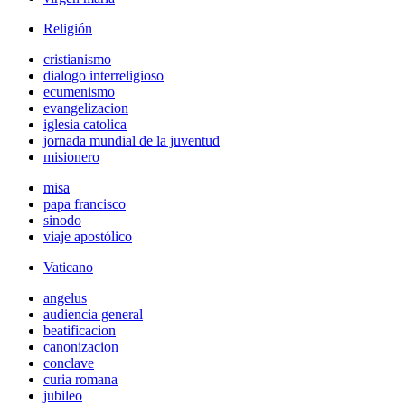
Religión
cristianismo
dialogo interreligioso
ecumenismo
evangelizacion
iglesia catolica
jornada mundial de la juventud
misionero
misa
papa francisco
sinodo
viaje apostólico
Vaticano
angelus
audiencia general
beatificacion
canonizacion
conclave
curia romana
jubileo