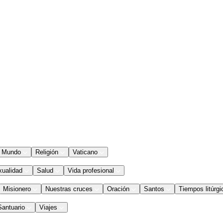
Mundo
Religión
Vaticano
xualidad
Salud
Vida profesional
Misionero
Nuestras cruces
Oración
Santos
Tiempos litúrgi
Santuario
Viajes