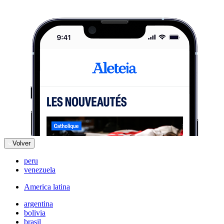
Volver
peru
venezuela
America latina
argentina
bolivia
brasil