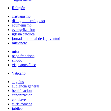
Religión
cristianismo
dialogo interreligioso
ecumenismo
evangelizacion
iglesia catolica
jornada mundial de la juventud
misionero
misa
papa francisco
sinodo
viaje apostólico
Vaticano
angelus
audiencia general
beatificacion
canonizacion
conclave
curia romana
jubileo