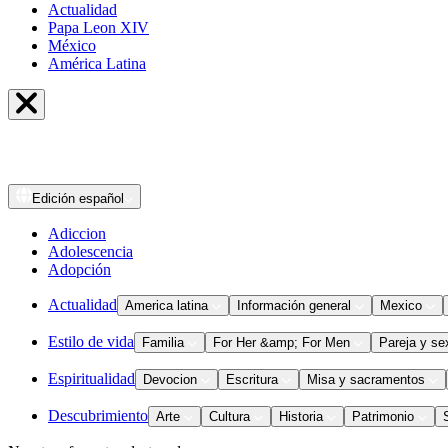
Actualidad
Papa Leon XIV
México
América Latina
Edición
español
Adiccion
Adolescencia
Adopción
Actualidad
America latina
Información general
Mexico
Estilo de vida
Familia
For Her &amp; For Men
Pareja y se
Espiritualidad
Devocion
Escritura
Misa y sacramentos
Descubrimiento
Arte
Cultura
Historia
Patrimonio