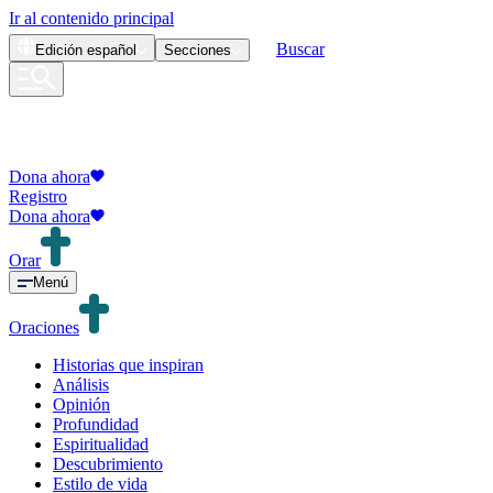
Ir al contenido principal
Buscar
Edición
español
Secciones
Dona ahora
Registro
Dona ahora
Orar
Menú
Oraciones
Historias que inspiran
Análisis
Opinión
Profundidad
Espiritualidad
Descubrimiento
Estilo de vida