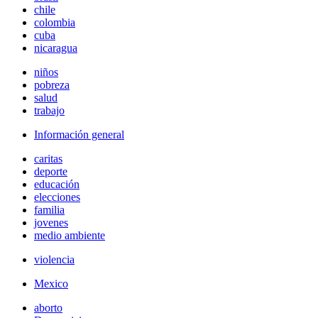
chile
colombia
cuba
nicaragua
niños
pobreza
salud
trabajo
Información general
caritas
deporte
educación
elecciones
familia
jovenes
medio ambiente
violencia
Mexico
aborto