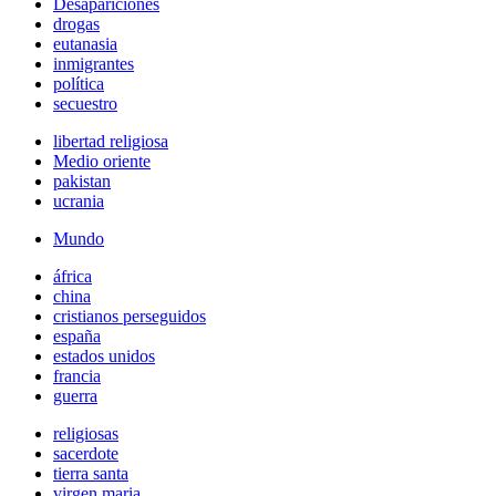
Desapariciones
drogas
eutanasia
inmigrantes
política
secuestro
libertad religiosa
Medio oriente
pakistan
ucrania
Mundo
áfrica
china
cristianos perseguidos
españa
estados unidos
francia
guerra
religiosas
sacerdote
tierra santa
virgen maria