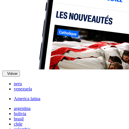
Volver
peru
venezuela
America latina
argentina
bolivia
brasil
chile