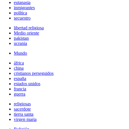
eutanasia
inmigrantes
política
secuestro
libertad religiosa
Medio oriente
pakistan
ucrania
Mundo
áfrica
china
cristianos perseguidos
españa
estados unidos
francia
guerra
religiosas
sacerdote
tierra santa
virgen maria