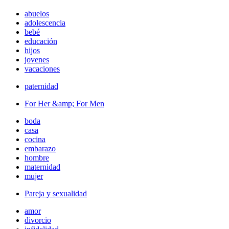
abuelos
adolescencia
bebé
educación
hijos
jovenes
vacaciones
paternidad
For Her &amp; For Men
boda
casa
cocina
embarazo
hombre
maternidad
mujer
Pareja y sexualidad
amor
divorcio