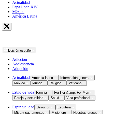
Actualidad
Papa Leon XIV
México
América Latina
Edición
español
Adiccion
Adolescencia
Adopción
Actualidad
America latina
Información general
Mexico
Mundo
Religión
Vaticano
Estilo de vida
Familia
For Her &amp; For Men
Pareja y sexualidad
Salud
Vida profesional
Espiritualidad
Devocion
Escritura
Misa y sacramentos
Misionero
Nuestras cruces