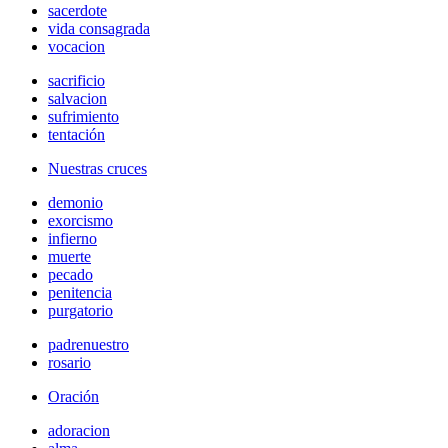
sacerdote
vida consagrada
vocacion
sacrificio
salvacion
sufrimiento
tentación
Nuestras cruces
demonio
exorcismo
infierno
muerte
pecado
penitencia
purgatorio
padrenuestro
rosario
Oración
adoracion