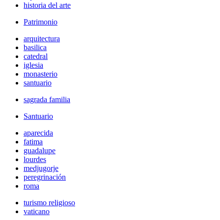
historia del arte
Patrimonio
arquitectura
basilica
catedral
iglesia
monasterio
santuario
sagrada familia
Santuario
aparecida
fatima
guadalupe
lourdes
medjugorje
peregrinación
roma
turismo religioso
vaticano