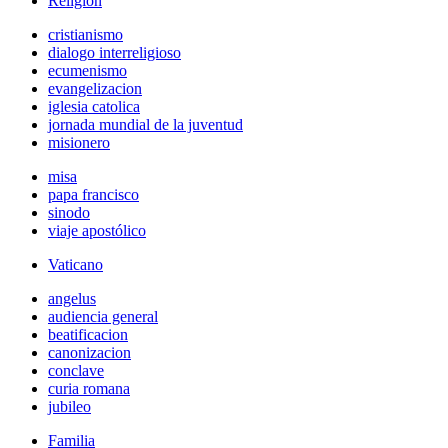
Religión
cristianismo
dialogo interreligioso
ecumenismo
evangelizacion
iglesia catolica
jornada mundial de la juventud
misionero
misa
papa francisco
sinodo
viaje apostólico
Vaticano
angelus
audiencia general
beatificacion
canonizacion
conclave
curia romana
jubileo
Familia