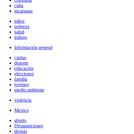
colombia
cuba
nicaragua
niños
pobreza
salud
trabajo
Información general
caritas
deporte
educación
elecciones
familia
jovenes
medio ambiente
violencia
Mexico
aborto
Desapariciones
drogas