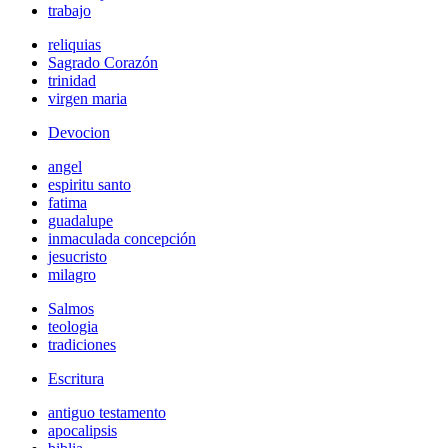
trabajo
reliquias
Sagrado Corazón
trinidad
virgen maria
Devocion
angel
espiritu santo
fatima
guadalupe
inmaculada concepción
jesucristo
milagro
Salmos
teologia
tradiciones
Escritura
antiguo testamento
apocalipsis