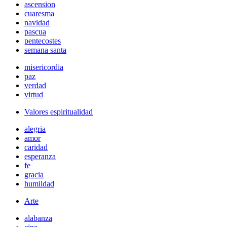
ascension
cuaresma
navidad
pascua
pentecostes
semana santa
misericordia
paz
verdad
virtud
Valores espiritualidad
alegria
amor
caridad
esperanza
fe
gracia
humildad
Arte
alabanza