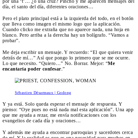
por una ‘t’… ¿o una cruz? Pincho y me aparecen mensajes del
día, el santo del día, diferentes oraciones…
Pero el plato principal está a la izquierda del todo, en el botón
que lleva como imagen el mismo logo que la aplicación.
Cuando clicko me extraña que no aparece nada, una hoja en
blanco. Pero arriba a la derecha hay un bolígrafo. “Vamos a
probar”.
Me deja escribir un mensaje. Y recuerdo: “El que quiera venir
detrás de mí…” Así que pongo lo primero que se me ocurre.
Lo que necesito. “Quiero…” No. Borrar. Mejor: “
Me
encantaría poder confesar
.”
Sébastien Désarmaux | Godong
Y ya está. Solo queda esperar el mensaje de respuesta. Y
pienso: “Oye pues no está nada mal esta aplicación”. Una app
que me ayuda a rezar, me envía notificaciones con los
evangelios de cada día y oraciones…
Y además me ayuda a encontrar parroquias y sacerdotes cerca
de mí. Y la realidad es que es una necesidad para muchos en