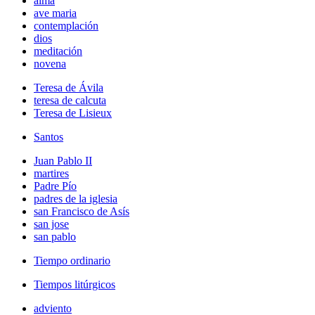
alma
ave maria
contemplación
dios
meditación
novena
Teresa de Ávila
teresa de calcuta
Teresa de Lisieux
Santos
Juan Pablo II
martires
Padre Pío
padres de la iglesia
san Francisco de Asís
san jose
san pablo
Tiempo ordinario
Tiempos litúrgicos
adviento