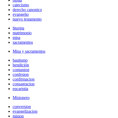
biblia
catecismo
derecho canonico
evangelio
nuevo testamento
liturgia
matrimonio
misa
sacramentos
Misa y sacramentos
bautismo
bendición
comunion
confesion
confirmacion
consagracion
eucaristia
Misionero
conversion
evangelizacion
mision