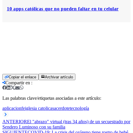
10 apps católicas que no pueden faltar en tu celular
Copiar el enlace
Archivar artículo
Compartir en
:
Las palabras clave/etiquetas asociadas a este artículo:
aplicacion
fe
iglesia catolica
sacerdote
tecnología
ANTERIOR
El "abrazo" virtual (tras 34 años) de un secuestrado por
Sendero Luminoso con su familia
SIGUIENTE
COVID-19: La crisis del oxígeno tiene rostro de bebé