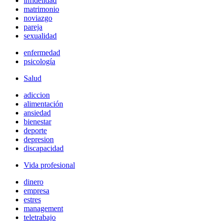
infidelidad
matrimonio
noviazgo
pareja
sexualidad
enfermedad
psicología
Salud
adiccion
alimentación
ansiedad
bienestar
deporte
depresion
discapacidad
Vida profesional
dinero
empresa
estres
management
teletrabajo