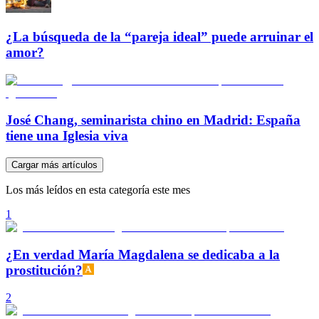
¿La búsqueda de la “pareja ideal” puede arruinar el
amor?
José Chang, seminarista chino en Madrid: España
tiene una Iglesia viva
Cargar más artículos
Los más leídos en esta categoría este mes
1
¿En verdad María Magdalena se dedicaba a la
prostitución?
2