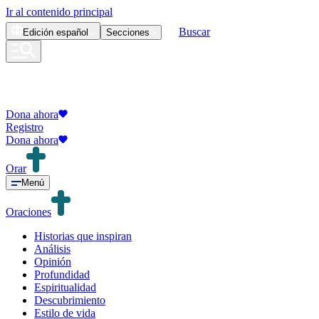
Ir al contenido principal
Buscar
Edición
español
Secciones
Dona ahora
Registro
Dona ahora
Orar
Menú
Oraciones
Historias que inspiran
Análisis
Opinión
Profundidad
Espiritualidad
Descubrimiento
Estilo de vida