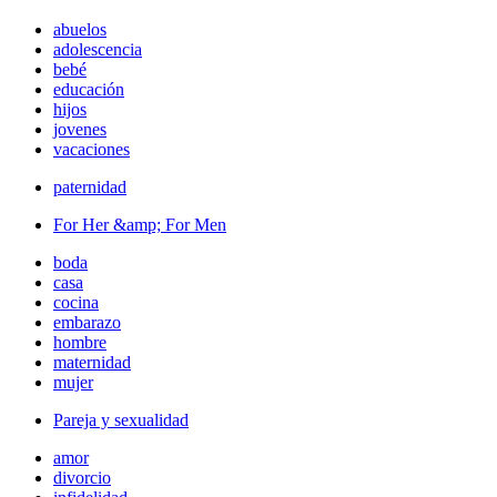
abuelos
adolescencia
bebé
educación
hijos
jovenes
vacaciones
paternidad
For Her &amp; For Men
boda
casa
cocina
embarazo
hombre
maternidad
mujer
Pareja y sexualidad
amor
divorcio