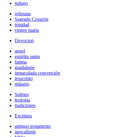
trabajo
reliquias
Sagrado Corazón
trinidad
virgen maria
Devocion
angel
espiritu santo
fatima
guadalupe
inmaculada concepción
jesucristo
milagro
Salmos
teologia
tradiciones
Escritura
antiguo testamento
apocalipsis