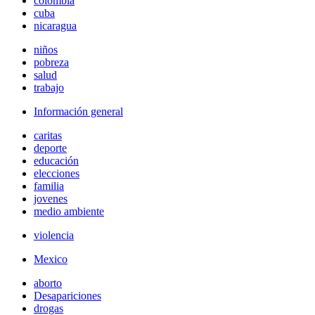
colombia
cuba
nicaragua
niños
pobreza
salud
trabajo
Información general
caritas
deporte
educación
elecciones
familia
jovenes
medio ambiente
violencia
Mexico
aborto
Desapariciones
drogas