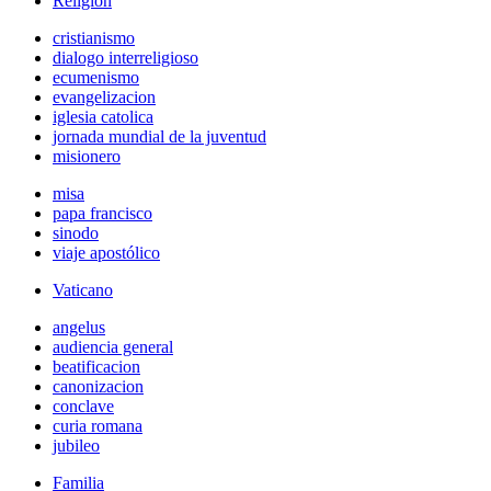
Religión
cristianismo
dialogo interreligioso
ecumenismo
evangelizacion
iglesia catolica
jornada mundial de la juventud
misionero
misa
papa francisco
sinodo
viaje apostólico
Vaticano
angelus
audiencia general
beatificacion
canonizacion
conclave
curia romana
jubileo
Familia