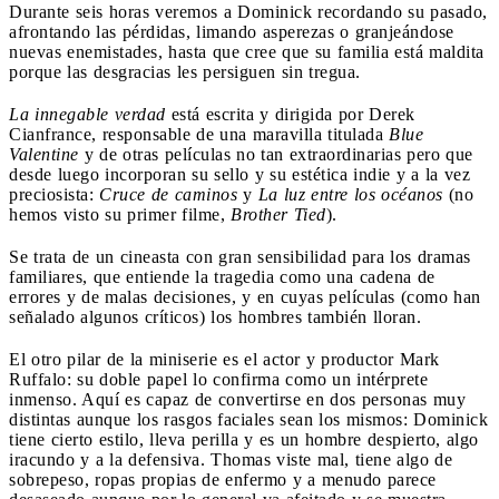
Durante seis horas veremos a Dominick recordando su pasado,
afrontando las pérdidas, limando asperezas o granjeándose
nuevas enemistades, hasta que cree que su familia está maldita
porque las desgracias les persiguen sin tregua.
La innegable verdad
está escrita y dirigida por Derek
Cianfrance, responsable de una maravilla titulada
Blue
Valentine
y de otras películas no tan extraordinarias pero que
desde luego incorporan su sello y su estética indie y a la vez
preciosista:
Cruce de caminos
y
La luz entre los océanos
(no
hemos visto su primer filme,
Brother Tied
).
Se trata de un cineasta con gran sensibilidad para los dramas
familiares, que entiende la tragedia como una cadena de
errores y de malas decisiones, y en cuyas películas (como han
señalado algunos críticos) los hombres también lloran.
El otro pilar de la miniserie es el actor y productor Mark
Ruffalo: su doble papel lo confirma como un intérprete
inmenso. Aquí es capaz de convertirse en dos personas muy
distintas aunque los rasgos faciales sean los mismos: Dominick
tiene cierto estilo, lleva perilla y es un hombre despierto, algo
iracundo y a la defensiva.
Thomas viste mal, tiene algo de
sobrepeso, ropas propias de enfermo y a menudo parece