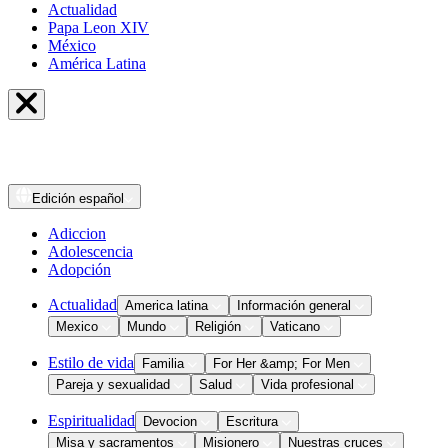
Actualidad
Papa Leon XIV
México
América Latina
Edición
español
Adiccion
Adolescencia
Adopción
Actualidad
America latina
Información general
Mexico
Mundo
Religión
Vaticano
Estilo de vida
Familia
For Her &amp; For Men
Pareja y sexualidad
Salud
Vida profesional
Espiritualidad
Devocion
Escritura
Misa y sacramentos
Misionero
Nuestras cruces