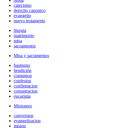
biblia
catecismo
derecho canonico
evangelio
nuevo testamento
liturgia
matrimonio
misa
sacramentos
Misa y sacramentos
bautismo
bendición
comunion
confesion
confirmacion
consagracion
eucaristia
Misionero
conversion
evangelizacion
mision