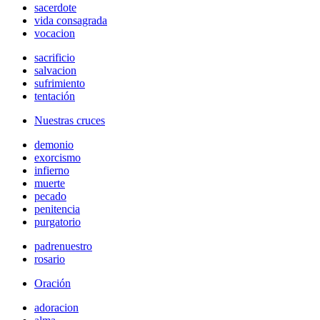
sacerdote
vida consagrada
vocacion
sacrificio
salvacion
sufrimiento
tentación
Nuestras cruces
demonio
exorcismo
infierno
muerte
pecado
penitencia
purgatorio
padrenuestro
rosario
Oración
adoracion