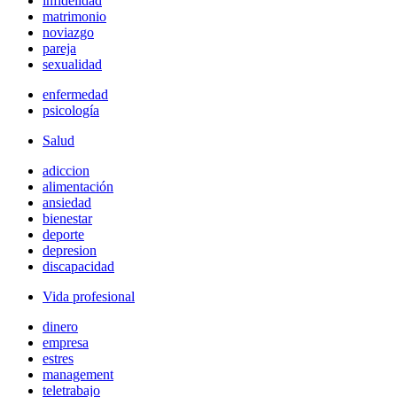
infidelidad
matrimonio
noviazgo
pareja
sexualidad
enfermedad
psicología
Salud
adiccion
alimentación
ansiedad
bienestar
deporte
depresion
discapacidad
Vida profesional
dinero
empresa
estres
management
teletrabajo