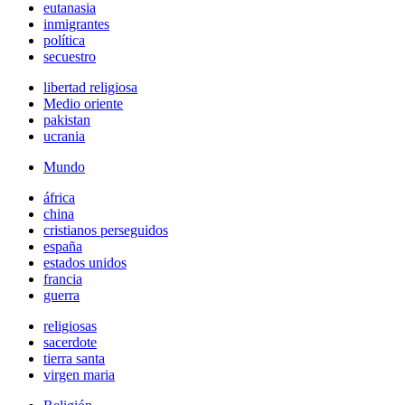
eutanasia
inmigrantes
política
secuestro
libertad religiosa
Medio oriente
pakistan
ucrania
Mundo
áfrica
china
cristianos perseguidos
españa
estados unidos
francia
guerra
religiosas
sacerdote
tierra santa
virgen maria