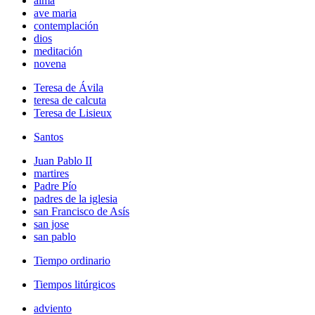
alma
ave maria
contemplación
dios
meditación
novena
Teresa de Ávila
teresa de calcuta
Teresa de Lisieux
Santos
Juan Pablo II
martires
Padre Pío
padres de la iglesia
san Francisco de Asís
san jose
san pablo
Tiempo ordinario
Tiempos litúrgicos
adviento