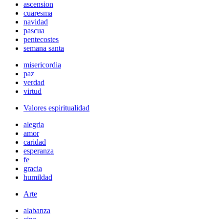
ascension
cuaresma
navidad
pascua
pentecostes
semana santa
misericordia
paz
verdad
virtud
Valores espiritualidad
alegria
amor
caridad
esperanza
fe
gracia
humildad
Arte
alabanza