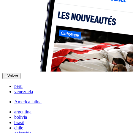
Volver
peru
venezuela
America latina
argentina
bolivia
brasil
chile