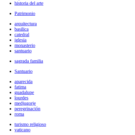
historia del arte
Patrimonio
arquitectura
basilica
catedral
iglesia
monasterio
santuario
sagrada familia
Santuario
aparecida
fatima
guadalupe
lourdes
medjugorje
peregrinación
roma
turismo religioso
vaticano