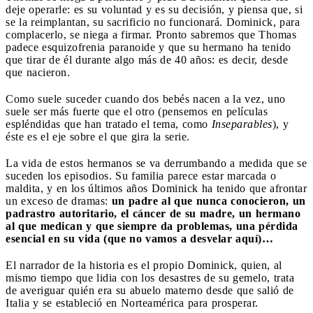
deje operarle: es su voluntad y es su decisión, y piensa que, si
se la reimplantan, su sacrificio no funcionará. Dominick, para
complacerlo, se niega a firmar. Pronto sabremos que Thomas
padece esquizofrenia paranoide y que su hermano ha tenido
que tirar de él durante algo más de 40 años: es decir, desde
que nacieron.
Como suele suceder cuando dos bebés nacen a la vez, uno
suele ser más fuerte que el otro (pensemos en películas
espléndidas que han tratado el tema, como
Inseparables
), y
éste es el eje sobre el que gira la serie.
La vida de estos hermanos se va derrumbando a medida que se
suceden los episodios. Su familia parece estar marcada o
maldita, y en los últimos años Dominick ha tenido que afrontar
un exceso de dramas:
un padre al que nunca conocieron, un
padrastro autoritario, el cáncer de su madre, un hermano
al que medican y que siempre da problemas, una pérdida
esencial en su vida (que no vamos a desvelar aquí)…
El narrador de la historia es el propio Dominick, quien, al
mismo tiempo que lidia con los desastres de su gemelo, trata
de averiguar quién era su abuelo materno desde que salió de
Italia y se estableció en Norteamérica para prosperar.