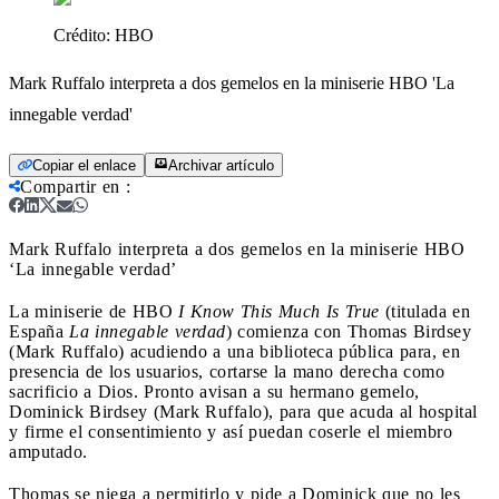
Crédito:
HBO
Mark Ruffalo interpreta a dos gemelos en la miniserie HBO 'La
innegable verdad'
Copiar el enlace
Archivar artículo
Compartir en
:
Mark Ruffalo interpreta a dos gemelos en la miniserie HBO
‘La innegable verdad’
La miniserie de HBO
I Know This Much Is True
(titulada en
España
La innegable verdad
) comienza con Thomas Birdsey
(Mark Ruffalo) acudiendo a una biblioteca pública para, en
presencia de los usuarios, cortarse la mano derecha como
sacrificio a Dios. Pronto avisan a su hermano gemelo,
Dominick Birdsey (Mark Ruffalo), para que acuda al hospital
y firme el consentimiento y así puedan coserle el miembro
amputado.
Thomas se niega a permitirlo y pide a Dominick que no les