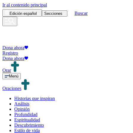
Ir al contenido principal
Buscar
Edición
español
Secciones
Dona ahora
Registro
Dona ahora
Orar
Menú
Oraciones
Historias que inspiran
Análisis
Opinión
Profundidad
Espiritualidad
Descubrimiento
Estilo de vida