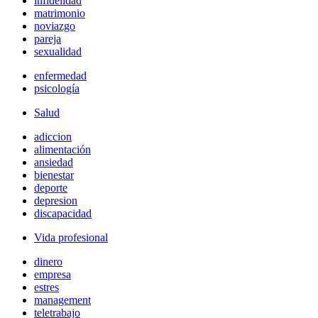
infidelidad
matrimonio
noviazgo
pareja
sexualidad
enfermedad
psicología
Salud
adiccion
alimentación
ansiedad
bienestar
deporte
depresion
discapacidad
Vida profesional
dinero
empresa
estres
management
teletrabajo