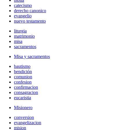
biblia
catecismo
derecho canonico
evangelio
nuevo testamento
liturgia
matrimonio
misa
sacramentos
Misa y sacramentos
bautismo
bendición
comunion
confesion
confirmacion
consagracion
eucaristia
Misionero
conversion
evangelizacion
mision