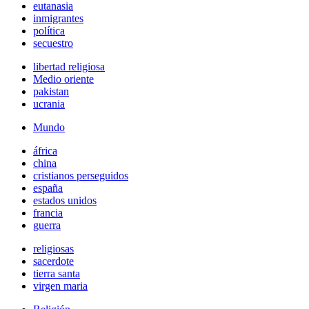
eutanasia
inmigrantes
política
secuestro
libertad religiosa
Medio oriente
pakistan
ucrania
Mundo
áfrica
china
cristianos perseguidos
españa
estados unidos
francia
guerra
religiosas
sacerdote
tierra santa
virgen maria