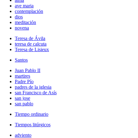
alma
ave maria
contemplación
dios
meditación
novena
Teresa de Ávila
teresa de calcuta
Teresa de Lisieux
Santos
Juan Pablo II
martires
Padre Pío
padres de la iglesia
san Francisco de Asís
san jose
san pablo
Tiempo ordinario
Tiempos litúrgicos
adviento