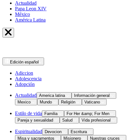
Actualidad
Papa Leon XIV
México
América Latina
Edición
español
Adiccion
Adolescencia
Adopción
Actualidad
America latina
Información general
Mexico
Mundo
Religión
Vaticano
Estilo de vida
Familia
For Her &amp; For Men
Pareja y sexualidad
Salud
Vida profesional
Espiritualidad
Devocion
Escritura
Misa y sacramentos
Misionero
Nuestras cruces