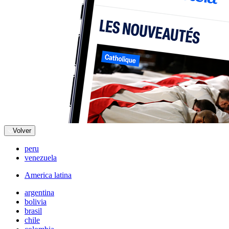
Volver
peru
venezuela
America latina
argentina
bolivia
brasil
chile