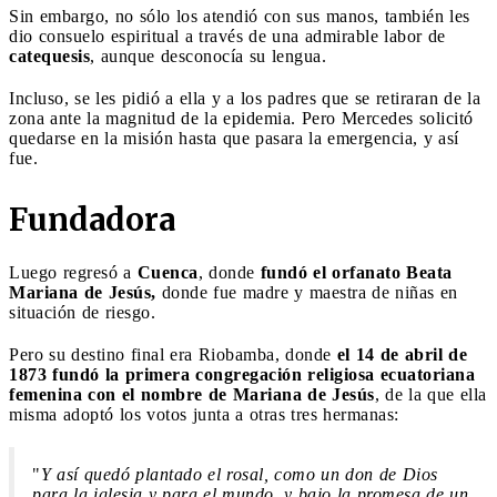
Sin embargo, no sólo los atendió con sus manos, también les
dio consuelo espiritual a través de una admirable labor de
catequesis
, aunque desconocía su lengua.
Incluso, se les pidió a ella y a los padres que se retiraran de la
zona ante la magnitud de la epidemia. Pero Mercedes solicitó
quedarse en la misión hasta que pasara la emergencia, y así
fue.
Fundadora
Luego regresó a
Cuenca
, donde
fundó el orfanato Beata
Mariana de Jesús,
donde fue madre y maestra de niñas en
situación de riesgo.
Pero su destino final era Riobamba, donde
el 14 de abril de
1873 fundó la primera congregación religiosa ecuatoriana
femenina con el nombre de Mariana de Jesús
, de la que ella
misma adoptó los votos junta a otras tres hermanas:
"
Y así quedó plantado el rosal, como un don de Dios
para la iglesia y para el mundo, y bajo la promesa de un