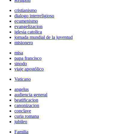
Religión
cristianismo
dialogo interreligioso
ecumenismo
evangelizacion
iglesia catolica
jornada mundial de la juventud
misionero
misa
papa francisco
sinodo
viaje apostólico
Vaticano
angelus
audiencia general
beatificacion
canonizacion
conclave
curia romana
jubileo
Familia