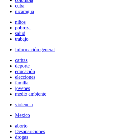
colombia
cuba
nicaragua
niños
pobreza
salud
trabajo
Información general
caritas
deporte
educación
elecciones
familia
jovenes
medio ambiente
violencia
Mexico
aborto
Desapariciones
drogas