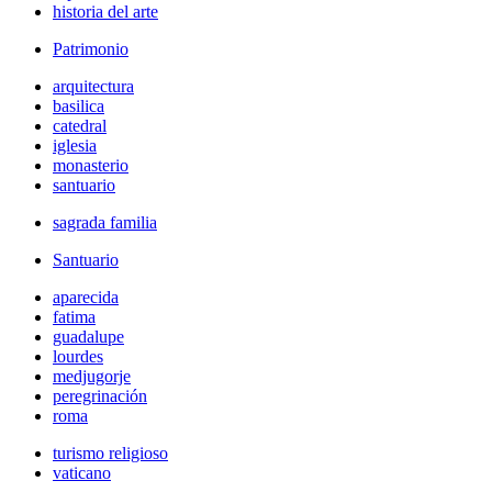
historia del arte
Patrimonio
arquitectura
basilica
catedral
iglesia
monasterio
santuario
sagrada familia
Santuario
aparecida
fatima
guadalupe
lourdes
medjugorje
peregrinación
roma
turismo religioso
vaticano