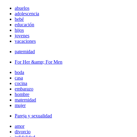
abuelos
adolescencia
bebé
educación
hijos
jovenes
vacaciones
paternidad
For Her &amp; For Men
boda
casa
cocina
embarazo
hombre
maternidad
mujer
Pareja y sexualidad
amor
divorcio