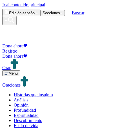
Ir al contenido principal
Buscar
Edición
español
Secciones
Dona ahora
Registro
Dona ahora
Orar
Menú
Oraciones
Historias que inspiran
Análisis
Opinión
Profundidad
Espiritualidad
Descubrimiento
Estilo de vida