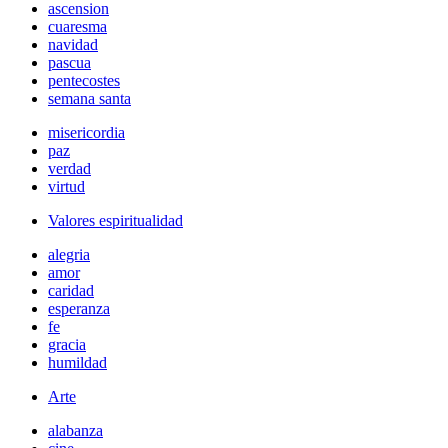
ascension
cuaresma
navidad
pascua
pentecostes
semana santa
misericordia
paz
verdad
virtud
Valores espiritualidad
alegria
amor
caridad
esperanza
fe
gracia
humildad
Arte
alabanza