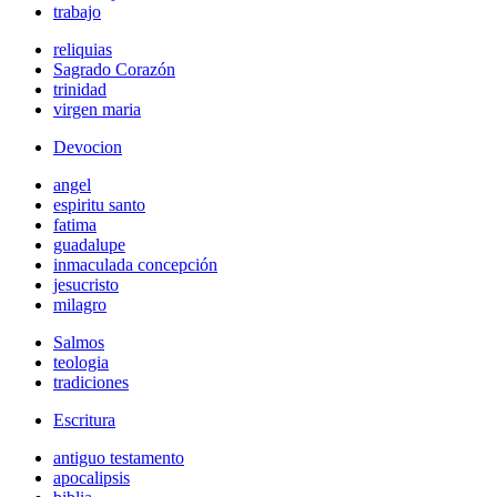
trabajo
reliquias
Sagrado Corazón
trinidad
virgen maria
Devocion
angel
espiritu santo
fatima
guadalupe
inmaculada concepción
jesucristo
milagro
Salmos
teologia
tradiciones
Escritura
antiguo testamento
apocalipsis