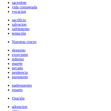
sacerdote
vida consagrada
vocacion
sacrificio
salvacion
sufrimiento
tentación
Nuestras cruces
demonio
exorcismo
infierno
muerte
pecado
penitencia
purgatorio
padrenuestro
rosario
Oración
adoracion