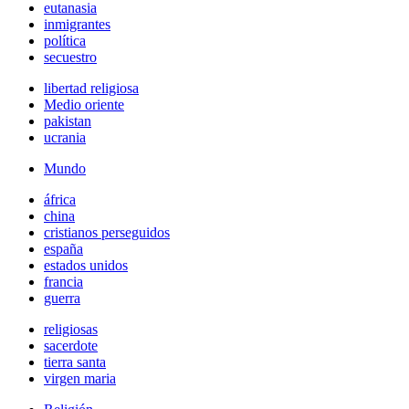
eutanasia
inmigrantes
política
secuestro
libertad religiosa
Medio oriente
pakistan
ucrania
Mundo
áfrica
china
cristianos perseguidos
españa
estados unidos
francia
guerra
religiosas
sacerdote
tierra santa
virgen maria