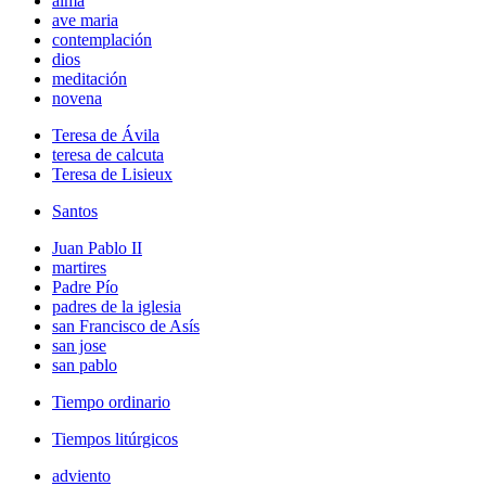
alma
ave maria
contemplación
dios
meditación
novena
Teresa de Ávila
teresa de calcuta
Teresa de Lisieux
Santos
Juan Pablo II
martires
Padre Pío
padres de la iglesia
san Francisco de Asís
san jose
san pablo
Tiempo ordinario
Tiempos litúrgicos
adviento