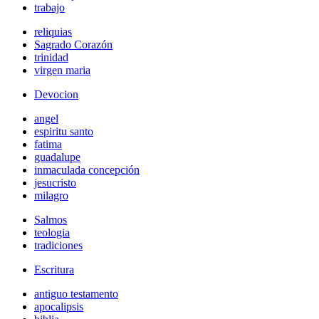
trabajo
reliquias
Sagrado Corazón
trinidad
virgen maria
Devocion
angel
espiritu santo
fatima
guadalupe
inmaculada concepción
jesucristo
milagro
Salmos
teologia
tradiciones
Escritura
antiguo testamento
apocalipsis