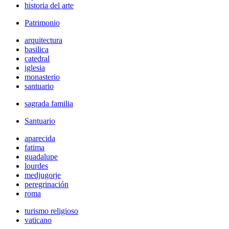
historia del arte
Patrimonio
arquitectura
basilica
catedral
iglesia
monasterio
santuario
sagrada familia
Santuario
aparecida
fatima
guadalupe
lourdes
medjugorje
peregrinación
roma
turismo religioso
vaticano