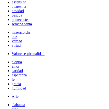
ascension
cuaresma
navidad
pascua
pentecostes
semana santa
misericordia
paz
verdad
virtud
Valores espiritualidad
alegria
amor
caridad
esperanza
fe
gracia
humildad
Arte
alabanza