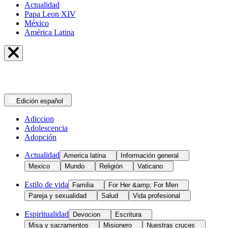
Actualidad
Papa Leon XIV
México
América Latina
Edición
español
Adiccion
Adolescencia
Adopción
Actualidad
America latina
Información general
Mexico
Mundo
Religión
Vaticano
Estilo de vida
Familia
For Her &amp; For Men
Pareja y sexualidad
Salud
Vida profesional
Espiritualidad
Devocion
Escritura
Misa y sacramentos
Misionero
Nuestras cruces