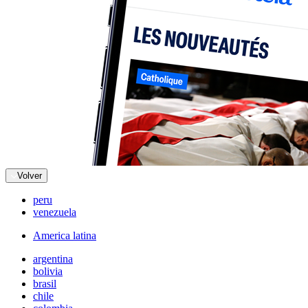
Volver
peru
venezuela
America latina
argentina
bolivia
brasil
chile