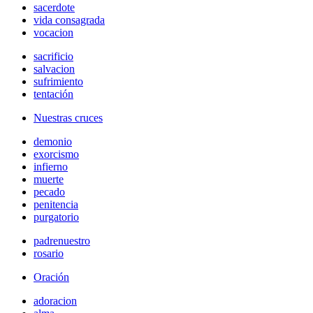
sacerdote
vida consagrada
vocacion
sacrificio
salvacion
sufrimiento
tentación
Nuestras cruces
demonio
exorcismo
infierno
muerte
pecado
penitencia
purgatorio
padrenuestro
rosario
Oración
adoracion