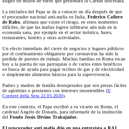
asignó un millón de euros que gestionará la Cáritas diocesana.
La iniciativa del Papa se da a conocer un día después de que
el procurador nacional anti-mafia en Italia,
Federico Cafiero
de Raho
, afirmara que existe el riesgo, en estos momentos
difíciles, de que las mafias logren infiltrarse aún más en la
economía sana, por ejemplo en el sector turístico, bares,
restaurantes, hoteles y otras actividades.
Un efecto inmediato del cierre de negocios y lugares públicos
por el confinamiento obligatorio por coronavirus ha sido la
perdida de puestos de trabajo. Muchas familias en Roma tocan
hoy a la puerta de sus parroquias o de varios entes benéficos
en busca de ayuda para pagar recibos de gas y de electricidad
o simplemente alimentos básicos para la supervivencia.
Padres y madres de familia desesperados que son presas fáciles
de agiotistas o prestamos con intereses insostenibles (
Il
Corriere della Sera 22.05.2020
).
En este contexto, el Papa escribió a su vicario en Roma, el
cardenal Angelo de Donatis, para informarle de la institución
del
Fondo Jesús Divino Trabajador.
El procurador anti mafia dijo en una entrevista a RAI