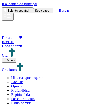
Ir al contenido principal
Buscar
Edición
español
Secciones
Dona ahora
Registro
Dona ahora
Orar
Menú
Oraciones
Historias que inspiran
Análisis
Opinión
Profundidad
Espiritualidad
Descubrimiento
Estilo de vida