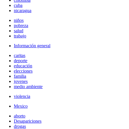
colombia
cuba
nicaragua
niños
pobreza
salud
trabajo
Información general
caritas
deporte
educación
elecciones
familia
jovenes
medio ambiente
violencia
Mexico
aborto
Desapariciones
drogas