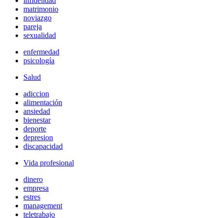
infidelidad
matrimonio
noviazgo
pareja
sexualidad
enfermedad
psicología
Salud
adiccion
alimentación
ansiedad
bienestar
deporte
depresion
discapacidad
Vida profesional
dinero
empresa
estres
management
teletrabajo