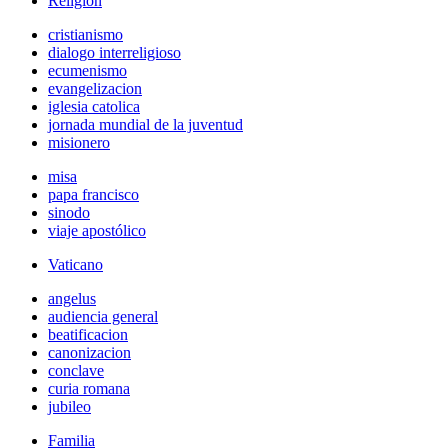
Religión
cristianismo
dialogo interreligioso
ecumenismo
evangelizacion
iglesia catolica
jornada mundial de la juventud
misionero
misa
papa francisco
sinodo
viaje apostólico
Vaticano
angelus
audiencia general
beatificacion
canonizacion
conclave
curia romana
jubileo
Familia