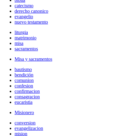
biblia
catecismo
derecho canonico
evangelio
nuevo testamento
liturgia
matrimonio
misa
sacramentos
Misa y sacramentos
bautismo
bendición
comunion
confesion
confirmacion
consagracion
eucaristia
Misionero
conversion
evangelizacion
mision