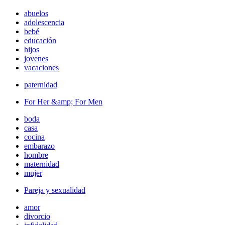
abuelos
adolescencia
bebé
educación
hijos
jovenes
vacaciones
paternidad
For Her &amp; For Men
boda
casa
cocina
embarazo
hombre
maternidad
mujer
Pareja y sexualidad
amor
divorcio