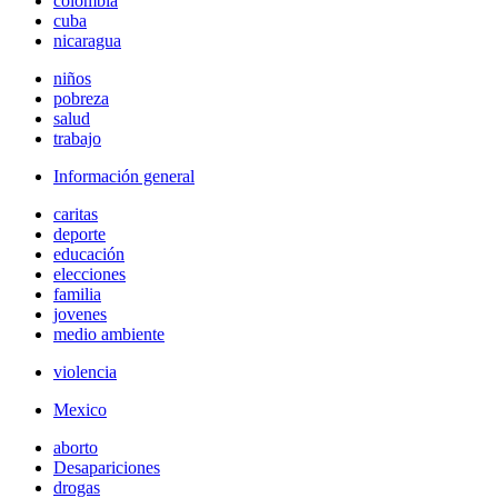
colombia
cuba
nicaragua
niños
pobreza
salud
trabajo
Información general
caritas
deporte
educación
elecciones
familia
jovenes
medio ambiente
violencia
Mexico
aborto
Desapariciones
drogas