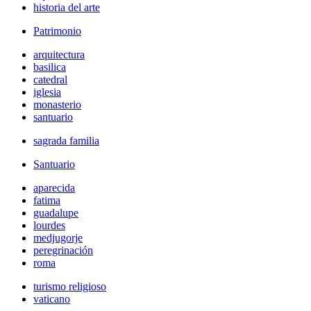
historia del arte
Patrimonio
arquitectura
basilica
catedral
iglesia
monasterio
santuario
sagrada familia
Santuario
aparecida
fatima
guadalupe
lourdes
medjugorje
peregrinación
roma
turismo religioso
vaticano