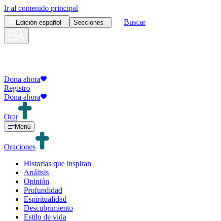
Ir al contenido principal
Buscar
Edición
español
Secciones
Dona ahora
Registro
Dona ahora
Orar
Menú
Oraciones
Historias que inspiran
Análisis
Opinión
Profundidad
Espiritualidad
Descubrimiento
Estilo de vida