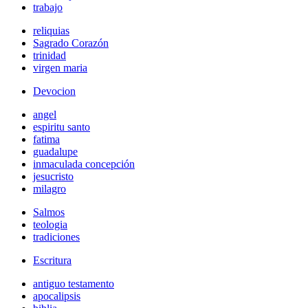
trabajo
reliquias
Sagrado Corazón
trinidad
virgen maria
Devocion
angel
espiritu santo
fatima
guadalupe
inmaculada concepción
jesucristo
milagro
Salmos
teologia
tradiciones
Escritura
antiguo testamento
apocalipsis