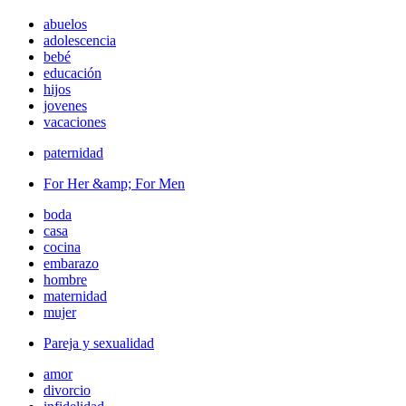
abuelos
adolescencia
bebé
educación
hijos
jovenes
vacaciones
paternidad
For Her &amp; For Men
boda
casa
cocina
embarazo
hombre
maternidad
mujer
Pareja y sexualidad
amor
divorcio