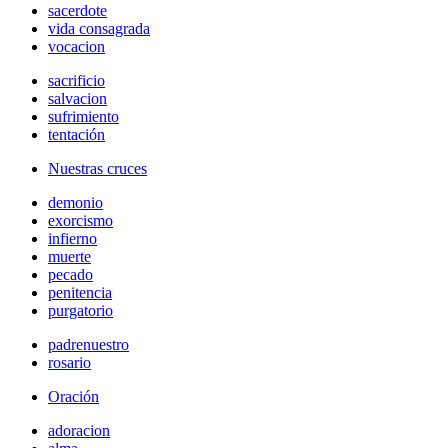
sacerdote
vida consagrada
vocacion
sacrificio
salvacion
sufrimiento
tentación
Nuestras cruces
demonio
exorcismo
infierno
muerte
pecado
penitencia
purgatorio
padrenuestro
rosario
Oración
adoracion