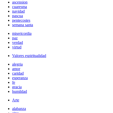
ascension
cuaresma
navidad
pascua
pentecostes
semana santa
misericordia
paz
verdad
virtud
Valores espiritualidad
alegria
amor
caridad
esperanza
fe
gracia
humildad
Arte
alabanza