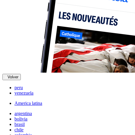
Volver
peru
venezuela
America latina
argentina
bolivia
brasil
chile