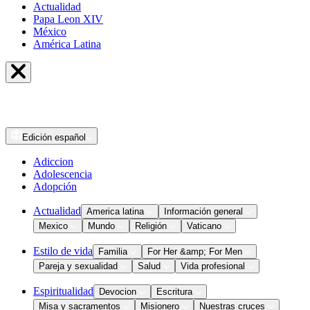
Actualidad
Papa Leon XIV
México
América Latina
Edición
español
Adiccion
Adolescencia
Adopción
Actualidad
America latina
Información general
Mexico
Mundo
Religión
Vaticano
Estilo de vida
Familia
For Her &amp; For Men
Pareja y sexualidad
Salud
Vida profesional
Espiritualidad
Devocion
Escritura
Misa y sacramentos
Misionero
Nuestras cruces