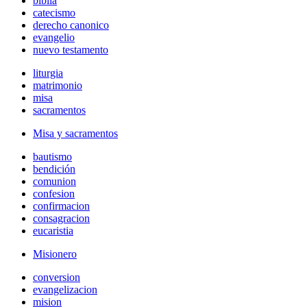
biblia
catecismo
derecho canonico
evangelio
nuevo testamento
liturgia
matrimonio
misa
sacramentos
Misa y sacramentos
bautismo
bendición
comunion
confesion
confirmacion
consagracion
eucaristia
Misionero
conversion
evangelizacion
mision