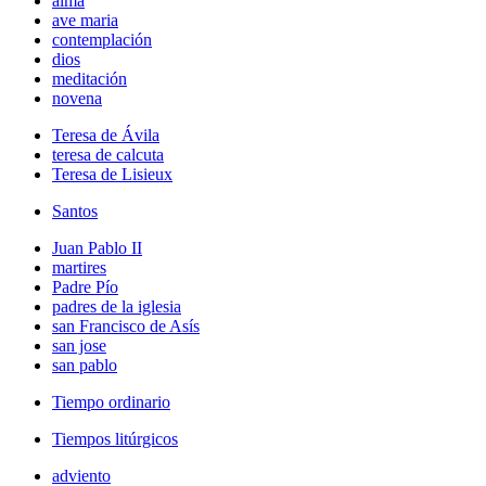
alma
ave maria
contemplación
dios
meditación
novena
Teresa de Ávila
teresa de calcuta
Teresa de Lisieux
Santos
Juan Pablo II
martires
Padre Pío
padres de la iglesia
san Francisco de Asís
san jose
san pablo
Tiempo ordinario
Tiempos litúrgicos
adviento