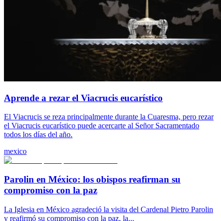
Aprende a rezar el Viacrucis eucarístico
El Viacrucis se reza principalmente durante la Cuaresma, pero rezar
el Viacrucis eucarístico puede acercarte al Señor Sacramentado
todos los días del año.
mexico
Parolin en México: los obispos reafirman su
compromiso con la paz
La Iglesia en México agradeció la visita del Cardenal Pietro Parolin
y reafirmó su compromiso con la paz, la...