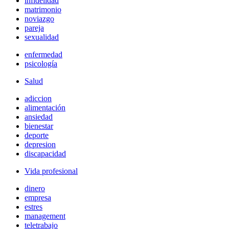
infidelidad
matrimonio
noviazgo
pareja
sexualidad
enfermedad
psicología
Salud
adiccion
alimentación
ansiedad
bienestar
deporte
depresion
discapacidad
Vida profesional
dinero
empresa
estres
management
teletrabajo