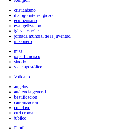
Religión
cristianismo
dialogo interreligioso
ecumenismo
evangelizacion
iglesia catolica
jornada mundial de la juventud
misionero
misa
papa francisco
sinodo
viaje apostólico
Vaticano
angelus
audiencia general
beatificacion
canonizacion
conclave
curia romana
jubileo
Familia