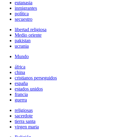
eutanasia
inmigrantes
política
secuestro
libertad religiosa
Medio oriente
pakistan
ucrania
Mundo
áfrica
china
cristianos perseguidos
españa
estados unidos
francia
guerra
religiosas
sacerdote
tierra santa
virgen maria