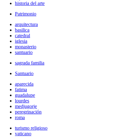
historia del arte
Patrimonio
arquitectura
basilica
catedral
iglesia
monasterio
santuario
sagrada familia
Santuario
aparecida
fatima
guadalupe
lourdes
medjugorje
peregrinación
roma
turismo religioso
vaticano