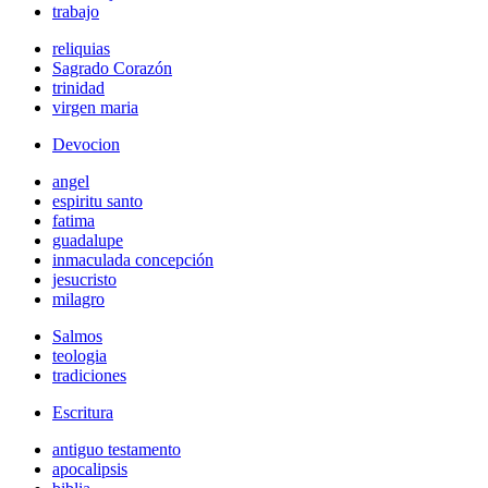
trabajo
reliquias
Sagrado Corazón
trinidad
virgen maria
Devocion
angel
espiritu santo
fatima
guadalupe
inmaculada concepción
jesucristo
milagro
Salmos
teologia
tradiciones
Escritura
antiguo testamento
apocalipsis