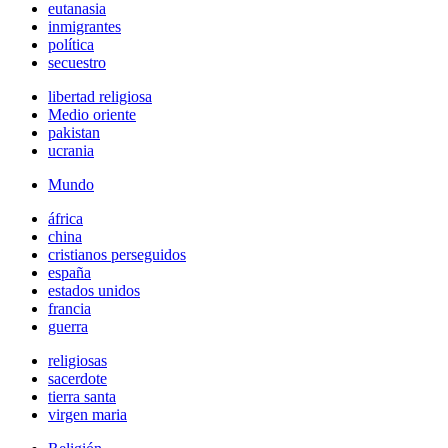
eutanasia
inmigrantes
política
secuestro
libertad religiosa
Medio oriente
pakistan
ucrania
Mundo
áfrica
china
cristianos perseguidos
españa
estados unidos
francia
guerra
religiosas
sacerdote
tierra santa
virgen maria