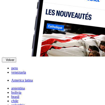
Volver
peru
venezuela
America latina
argentina
bolivia
brasil
chile