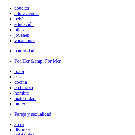
abuelos
adolescencia
bebé
educación
hijos
jovenes
vacaciones
paternidad
For Her &amp; For Men
boda
casa
cocina
embarazo
hombre
maternidad
mujer
Pareja y sexualidad
amor
divorcio