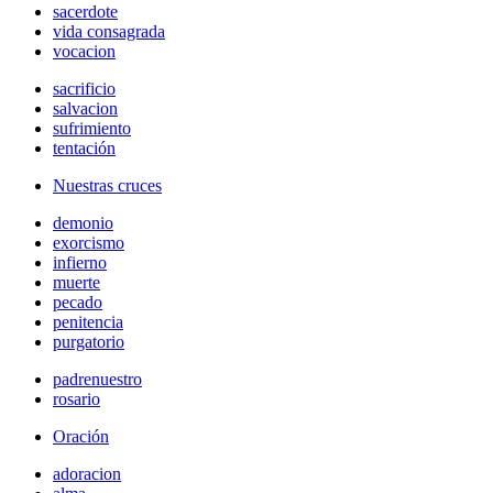
sacerdote
vida consagrada
vocacion
sacrificio
salvacion
sufrimiento
tentación
Nuestras cruces
demonio
exorcismo
infierno
muerte
pecado
penitencia
purgatorio
padrenuestro
rosario
Oración
adoracion