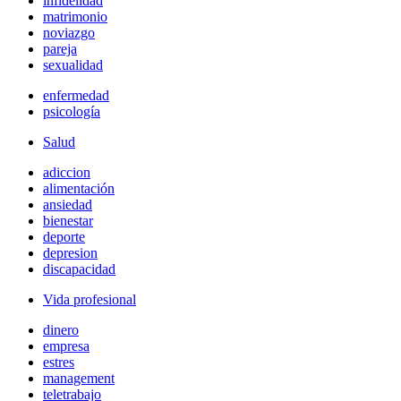
infidelidad
matrimonio
noviazgo
pareja
sexualidad
enfermedad
psicología
Salud
adiccion
alimentación
ansiedad
bienestar
deporte
depresion
discapacidad
Vida profesional
dinero
empresa
estres
management
teletrabajo