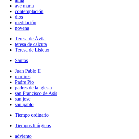
alma
ave maria
contemplación
dios
meditación
novena
Teresa de Ávila
teresa de calcuta
Teresa de Lisieux
Santos
Juan Pablo II
martires
Padre Pío
padres de la iglesia
san Francisco de Asís
san jose
san pablo
Tiempo ordinario
Tiempos litúrgicos
adviento