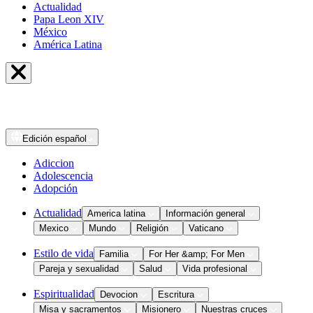
Actualidad
Papa Leon XIV
México
América Latina
Edición
español
Adiccion
Adolescencia
Adopción
Actualidad
America latina
Información general
Mexico
Mundo
Religión
Vaticano
Estilo de vida
Familia
For Her &amp; For Men
Pareja y sexualidad
Salud
Vida profesional
Espiritualidad
Devocion
Escritura
Misa y sacramentos
Misionero
Nuestras cruces