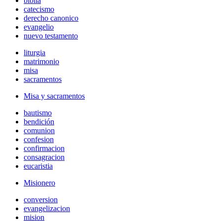
biblia
catecismo
derecho canonico
evangelio
nuevo testamento
liturgia
matrimonio
misa
sacramentos
Misa y sacramentos
bautismo
bendición
comunion
confesion
confirmacion
consagracion
eucaristia
Misionero
conversion
evangelizacion
mision