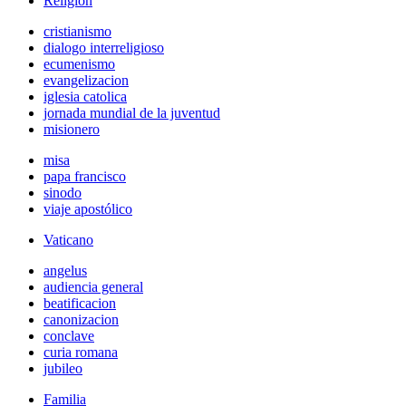
Religión
cristianismo
dialogo interreligioso
ecumenismo
evangelizacion
iglesia catolica
jornada mundial de la juventud
misionero
misa
papa francisco
sinodo
viaje apostólico
Vaticano
angelus
audiencia general
beatificacion
canonizacion
conclave
curia romana
jubileo
Familia