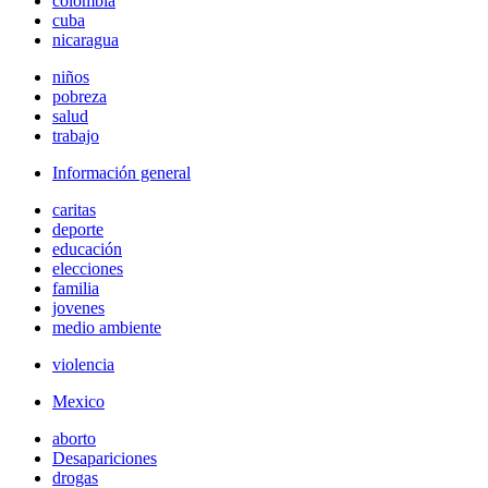
colombia
cuba
nicaragua
niños
pobreza
salud
trabajo
Información general
caritas
deporte
educación
elecciones
familia
jovenes
medio ambiente
violencia
Mexico
aborto
Desapariciones
drogas