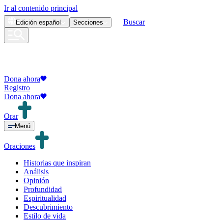
Ir al contenido principal
Buscar
Edición
español
Secciones
Dona ahora
Registro
Dona ahora
Orar
Menú
Oraciones
Historias que inspiran
Análisis
Opinión
Profundidad
Espiritualidad
Descubrimiento
Estilo de vida