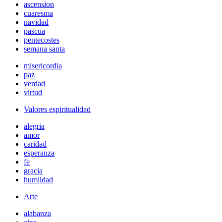
ascension
cuaresma
navidad
pascua
pentecostes
semana santa
misericordia
paz
verdad
virtud
Valores espiritualidad
alegria
amor
caridad
esperanza
fe
gracia
humildad
Arte
alabanza