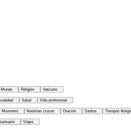
Mundo
Religión
Vaticano
xualidad
Salud
Vida profesional
Misionero
Nuestras cruces
Oración
Santos
Tiempos litúrgi
Santuario
Viajes