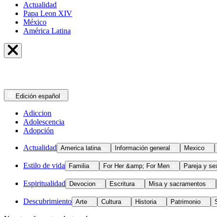
Actualidad
Papa Leon XIV
México
América Latina
Edición
español
Adiccion
Adolescencia
Adopción
Actualidad
America latina
Información general
Mexico
Estilo de vida
Familia
For Her &amp; For Men
Pareja y se
Espiritualidad
Devocion
Escritura
Misa y sacramentos
Descubrimiento
Arte
Cultura
Historia
Patrimonio