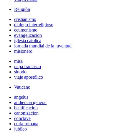
Religión
cristianismo
dialogo interreligioso
ecumenismo
evangelizacion
iglesia catolica
jornada mundial de la juventud
misionero
misa
papa francisco
sinodo
viaje apostólico
Vaticano
angelus
audiencia general
beatificacion
canonizacion
conclave
curia romana
jubileo