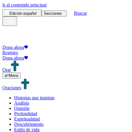
Ir al contenido principal
Buscar
Edición
español
Secciones
Dona ahora
Registro
Dona ahora
Orar
Menú
Oraciones
Historias que inspiran
Análisis
Opinión
Profundidad
Espiritualidad
Descubrimiento
Estilo de vida