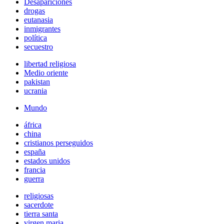
Desapariciones
drogas
eutanasia
inmigrantes
política
secuestro
libertad religiosa
Medio oriente
pakistan
ucrania
Mundo
áfrica
china
cristianos perseguidos
españa
estados unidos
francia
guerra
religiosas
sacerdote
tierra santa
virgen maria