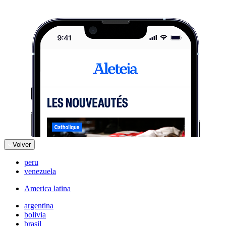
Volver
peru
venezuela
America latina
argentina
bolivia
brasil