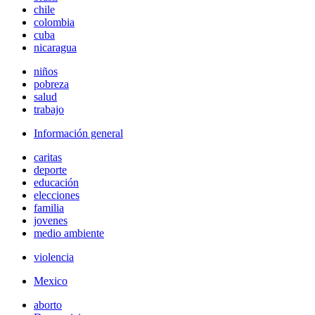
chile
colombia
cuba
nicaragua
niños
pobreza
salud
trabajo
Información general
caritas
deporte
educación
elecciones
familia
jovenes
medio ambiente
violencia
Mexico
aborto