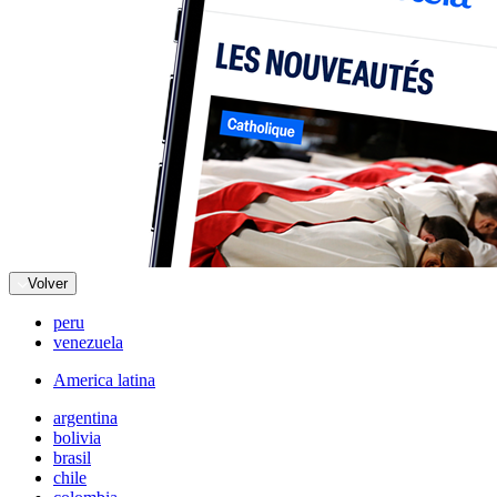
Volver
peru
venezuela
America latina
argentina
bolivia
brasil
chile