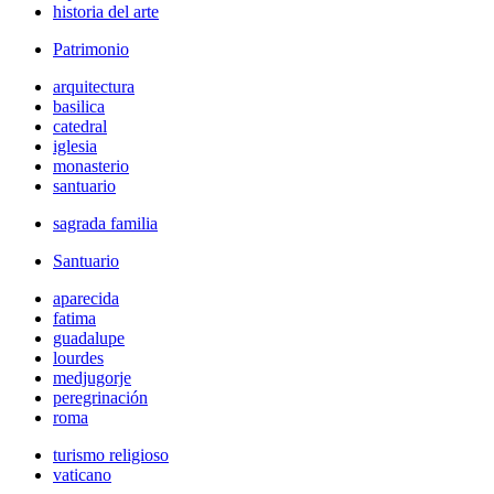
historia del arte
Patrimonio
arquitectura
basilica
catedral
iglesia
monasterio
santuario
sagrada familia
Santuario
aparecida
fatima
guadalupe
lourdes
medjugorje
peregrinación
roma
turismo religioso
vaticano