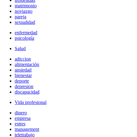
infidelidad
matrimonio
noviazgo
pareja
sexualidad
enfermedad
psicología
Salud
adiccion
alimentación
ansiedad
bienestar
deporte
depresion
discapacidad
Vida profesional
dinero
empresa
estres
management
teletrabajo