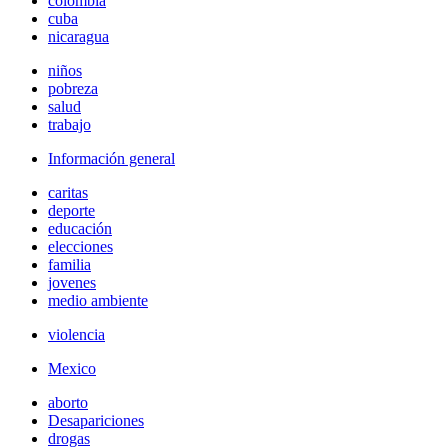
colombia
cuba
nicaragua
niños
pobreza
salud
trabajo
Información general
caritas
deporte
educación
elecciones
familia
jovenes
medio ambiente
violencia
Mexico
aborto
Desapariciones
drogas