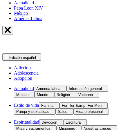
Actualidad
Papa Leon XIV
México
América Latina
Edición
español
Adiccion
Adolescencia
Adopción
Actualidad
America latina
Información general
Mexico
Mundo
Religión
Vaticano
Estilo de vida
Familia
For Her &amp; For Men
Pareja y sexualidad
Salud
Vida profesional
Espiritualidad
Devocion
Escritura
Misa y sacramentos
Misionero
Nuestras cruces