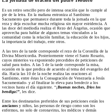
La jornada de oración del padre Teodoro
Es un retiro sencillo pero de intensa oración que lo cumple al
pie de la letra. En la mañana entroniza al Santísimo
Sacramento que permanece durante toda la jornada en la que
reza y deja escuchar mucha religiosa sin mayor estridencia. A
las doce del mediodía realiza el Rezo del Ángelus, ocasión que
aprovecha para hablar de algunos temas vinculados a la
comunidad como la relación familiar, la educación de los hijos,
la importancia del trabajo, ente otros.
A las tres de la tarde corresponde el rezo de la Coronilla de la
Divina Misericordia. Posteriormente viene el Santo Rosario,
cuyos misterios va exponiendo precedidos de peticiones de
salud para todos. A las 5 de la tarde corresponde la misa,
ocasión en la que predica de acuerdo al tema del evangelio del
día. Hacia las 10 de la noche realiza las oraciones al
Santísimo, entre éstas la Consagración de Venezuela a Jesús
Sacramentado- y al finalizar lo eleva para bendecir a los
vecinos hasta el día siguiente. “¡
Buenas noches, Dios los
bendiga!”
, les dice.
Entre los destinatarios preferidos de sus peticiones están los
ancianos
y niños, las personas de riesgo como son los
enfermos, no solo de coronavirus, los médicos y demás