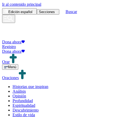
Ir al contenido principal
Buscar
Edición
español
Secciones
Dona ahora
Registro
Dona ahora
Orar
Menú
Oraciones
Historias que inspiran
Análisis
Opinión
Profundidad
Espiritualidad
Descubrimiento
Estilo de vida