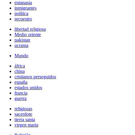
eutanasia
inmigrantes
política
secuestro
libertad religiosa
Medio oriente
pakistan
ucrania
Mundo
áfrica
china
cristianos perseguidos
españa
estados unidos
francia
guerra
religiosas
sacerdote
tierra santa
virgen maria