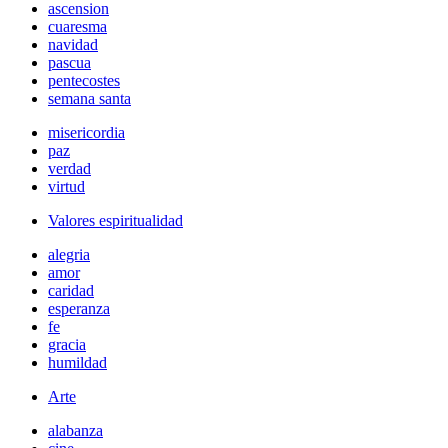
ascension
cuaresma
navidad
pascua
pentecostes
semana santa
misericordia
paz
verdad
virtud
Valores espiritualidad
alegria
amor
caridad
esperanza
fe
gracia
humildad
Arte
alabanza