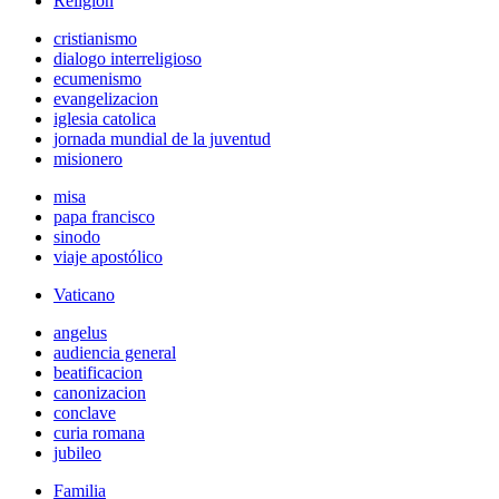
Religión
cristianismo
dialogo interreligioso
ecumenismo
evangelizacion
iglesia catolica
jornada mundial de la juventud
misionero
misa
papa francisco
sinodo
viaje apostólico
Vaticano
angelus
audiencia general
beatificacion
canonizacion
conclave
curia romana
jubileo
Familia