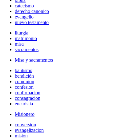
biblia
catecismo
derecho canonico
evangelio
nuevo testamento
liturgia
matrimonio
misa
sacramentos
Misa y sacramentos
bautismo
bendición
comunion
confesion
confirmacion
consagracion
eucaristia
Misionero
conversion
evangelizacion
mision