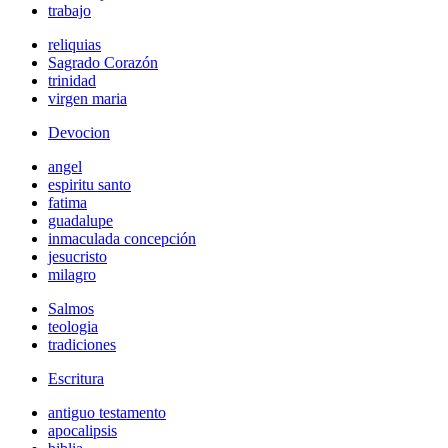
trabajo
reliquias
Sagrado Corazón
trinidad
virgen maria
Devocion
angel
espiritu santo
fatima
guadalupe
inmaculada concepción
jesucristo
milagro
Salmos
teologia
tradiciones
Escritura
antiguo testamento
apocalipsis