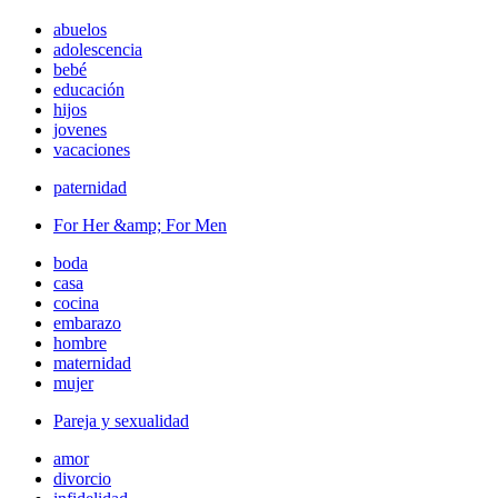
abuelos
adolescencia
bebé
educación
hijos
jovenes
vacaciones
paternidad
For Her &amp; For Men
boda
casa
cocina
embarazo
hombre
maternidad
mujer
Pareja y sexualidad
amor
divorcio