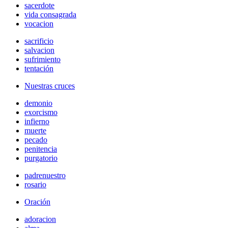
sacerdote
vida consagrada
vocacion
sacrificio
salvacion
sufrimiento
tentación
Nuestras cruces
demonio
exorcismo
infierno
muerte
pecado
penitencia
purgatorio
padrenuestro
rosario
Oración
adoracion