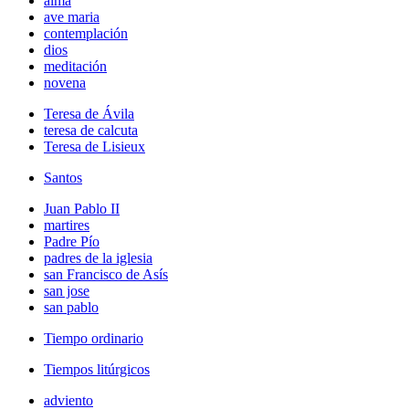
alma
ave maria
contemplación
dios
meditación
novena
Teresa de Ávila
teresa de calcuta
Teresa de Lisieux
Santos
Juan Pablo II
martires
Padre Pío
padres de la iglesia
san Francisco de Asís
san jose
san pablo
Tiempo ordinario
Tiempos litúrgicos
adviento