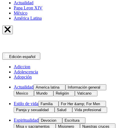
Actualidad
Papa Leon XIV
México
América Latina
Edición
español
Adiccion
Adolescencia
Adopción
Actualidad
America latina
Información general
Mexico
Mundo
Religión
Vaticano
Estilo de vida
Familia
For Her &amp; For Men
Pareja y sexualidad
Salud
Vida profesional
Espiritualidad
Devocion
Escritura
Misa y sacramentos
Misionero
Nuestras cruces