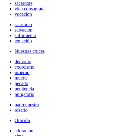
sacerdote
vida consagrada
vocacion
sacrificio
salvacion
sufrimiento
tentación
Nuestras cruces
demonio
exorcismo
infierno
muerte
pecado
penitencia
purgatorio
padrenuestro
rosario
Oración
adoracion