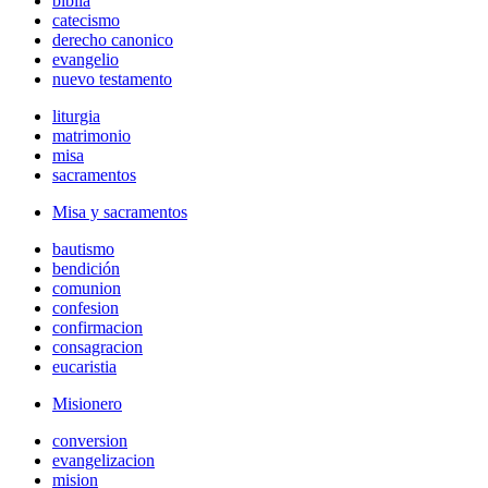
biblia
catecismo
derecho canonico
evangelio
nuevo testamento
liturgia
matrimonio
misa
sacramentos
Misa y sacramentos
bautismo
bendición
comunion
confesion
confirmacion
consagracion
eucaristia
Misionero
conversion
evangelizacion
mision