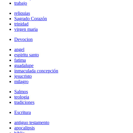
trabajo
reliquias
Sagrado Corazón
trinidad
virgen maria
Devocion
angel
espiritu santo
fatima
guadalupe
inmaculada concepción
jesucristo
milagro
Salmos
teologia
tradiciones
Escritura
antiguo testamento
apocalipsis