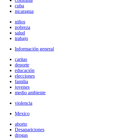
colombia
cuba
nicaragua
niños
pobreza
salud
trabajo
Información general
caritas
deporte
educación
elecciones
familia
jovenes
medio ambiente
violencia
Mexico
aborto
Desapariciones
drogas