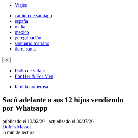
Viajes
camino de santiago
españa
malta
mexico
peregrinación
santuario mariano
tierra santa
✕
Estilo de vida
>
For Her & For Men
familia numerosa
Sacó adelante a sus 12 hijos vendiendo
por Whatsapp
publicado el 13/02/20
-
actualizado el 30/07/26
|
Dolors Massot
|
6
min de lectura