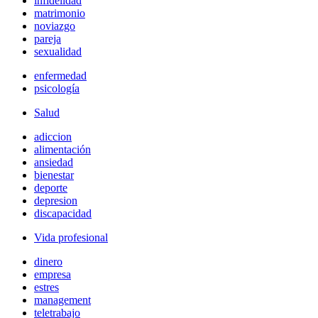
infidelidad
matrimonio
noviazgo
pareja
sexualidad
enfermedad
psicología
Salud
adiccion
alimentación
ansiedad
bienestar
deporte
depresion
discapacidad
Vida profesional
dinero
empresa
estres
management
teletrabajo