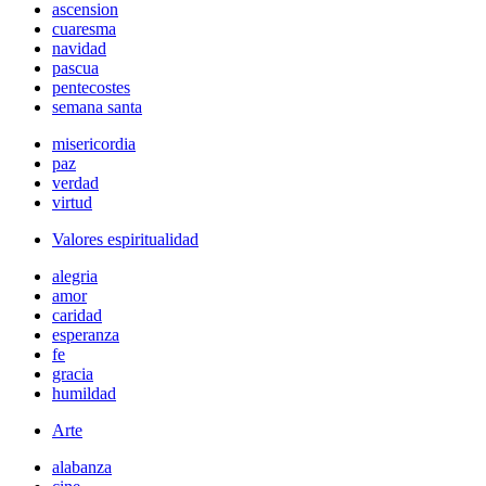
ascension
cuaresma
navidad
pascua
pentecostes
semana santa
misericordia
paz
verdad
virtud
Valores espiritualidad
alegria
amor
caridad
esperanza
fe
gracia
humildad
Arte
alabanza