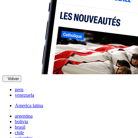
Volver
peru
venezuela
America latina
argentina
bolivia
brasil
chile