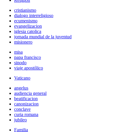
Religión
cristianismo
dialogo interreligioso
ecumenismo
evangelizacion
iglesia catolica
jornada mundial de la juventud
misionero
misa
papa francisco
sinodo
viaje apostólico
Vaticano
angelus
audiencia general
beatificacion
canonizacion
conclave
curia romana
jubileo
Familia