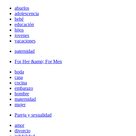
abuelos
adolescencia
bebé
educación
hijos
jovenes
vacaciones
paternidad
For Her &amp; For Men
boda
casa
cocina
embarazo
hombre
maternidad
mujer
Pareja y sexualidad
amor
divorcio