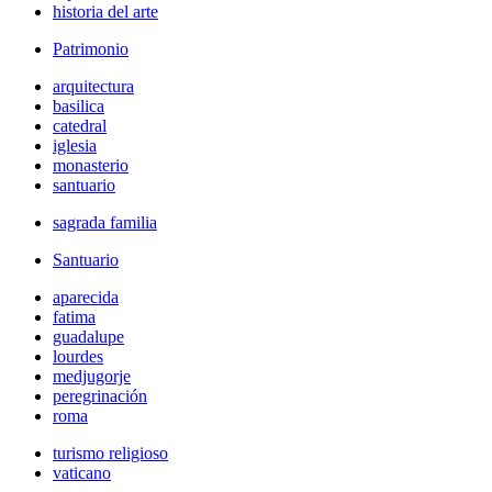
historia del arte
Patrimonio
arquitectura
basilica
catedral
iglesia
monasterio
santuario
sagrada familia
Santuario
aparecida
fatima
guadalupe
lourdes
medjugorje
peregrinación
roma
turismo religioso
vaticano