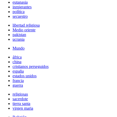
eutanasia
inmigrantes
política
secuestro
libertad religiosa
Medio oriente
pakistan
ucrania
Mundo
áfrica
china
cristianos perseguidos
españa
estados unidos
francia
guerra
religiosas
sacerdote
tierra santa
virgen maria