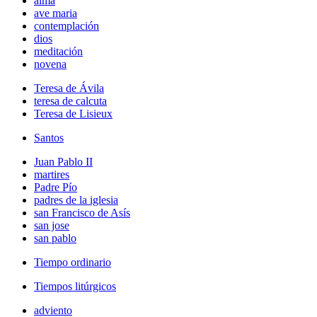
alma
ave maria
contemplación
dios
meditación
novena
Teresa de Ávila
teresa de calcuta
Teresa de Lisieux
Santos
Juan Pablo II
martires
Padre Pío
padres de la iglesia
san Francisco de Asís
san jose
san pablo
Tiempo ordinario
Tiempos litúrgicos
adviento