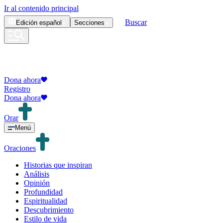
Ir al contenido principal
Buscar
Edición
español
Secciones
Dona ahora
Registro
Dona ahora
Orar
Menú
Oraciones
Historias que inspiran
Análisis
Opinión
Profundidad
Espiritualidad
Descubrimiento
Estilo de vida