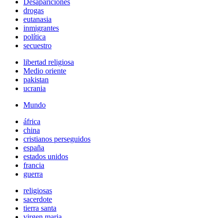
Desapariciones
drogas
eutanasia
inmigrantes
política
secuestro
libertad religiosa
Medio oriente
pakistan
ucrania
Mundo
áfrica
china
cristianos perseguidos
españa
estados unidos
francia
guerra
religiosas
sacerdote
tierra santa
virgen maria