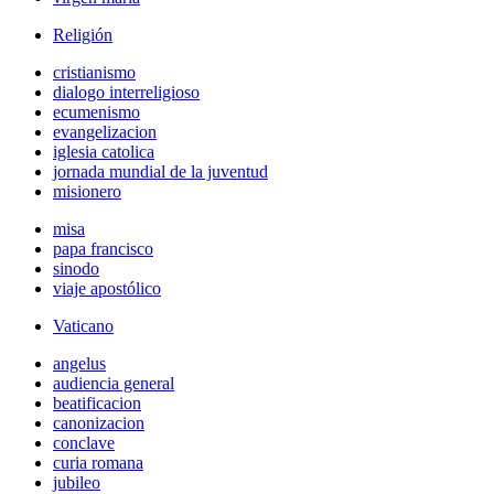
Religión
cristianismo
dialogo interreligioso
ecumenismo
evangelizacion
iglesia catolica
jornada mundial de la juventud
misionero
misa
papa francisco
sinodo
viaje apostólico
Vaticano
angelus
audiencia general
beatificacion
canonizacion
conclave
curia romana
jubileo