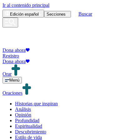
Ir al contenido principal
Buscar
Edición
español
Secciones
Dona ahora
Registro
Dona ahora
Orar
Menú
Oraciones
Historias que inspiran
Análisis
Opinión
Profundidad
Espiritualidad
Descubrimiento
Estilo de vida