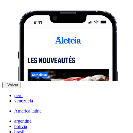
Volver
peru
venezuela
America latina
argentina
bolivia
brasil