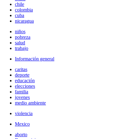
chile
colombia
cuba
nicaragua
niños
pobreza
salud
trabajo
Información general
caritas
deporte
educación
elecciones
familia
jovenes
medio ambiente
violencia
Mexico
aborto