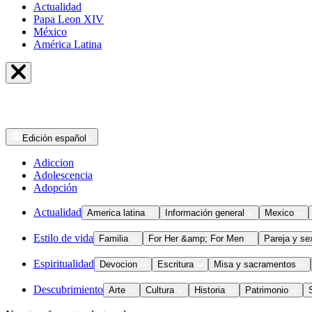
Actualidad
Papa Leon XIV
México
América Latina
Edición
español
Adiccion
Adolescencia
Adopción
Actualidad
America latina
Información general
Mexico
Estilo de vida
Familia
For Her &amp; For Men
Pareja y se
Espiritualidad
Devocion
Escritura
Misa y sacramentos
Descubrimiento
Arte
Cultura
Historia
Patrimonio