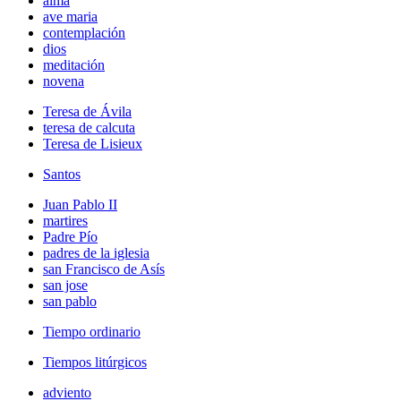
alma
ave maria
contemplación
dios
meditación
novena
Teresa de Ávila
teresa de calcuta
Teresa de Lisieux
Santos
Juan Pablo II
martires
Padre Pío
padres de la iglesia
san Francisco de Asís
san jose
san pablo
Tiempo ordinario
Tiempos litúrgicos
adviento