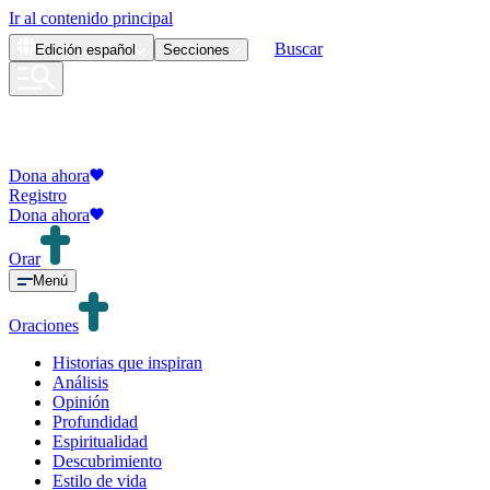
Ir al contenido principal
Buscar
Edición
español
Secciones
Dona ahora
Registro
Dona ahora
Orar
Menú
Oraciones
Historias que inspiran
Análisis
Opinión
Profundidad
Espiritualidad
Descubrimiento
Estilo de vida