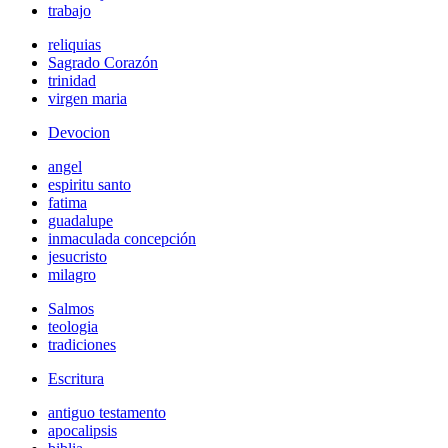
trabajo
reliquias
Sagrado Corazón
trinidad
virgen maria
Devocion
angel
espiritu santo
fatima
guadalupe
inmaculada concepción
jesucristo
milagro
Salmos
teologia
tradiciones
Escritura
antiguo testamento
apocalipsis