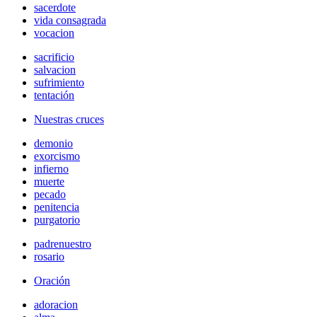
sacerdote
vida consagrada
vocacion
sacrificio
salvacion
sufrimiento
tentación
Nuestras cruces
demonio
exorcismo
infierno
muerte
pecado
penitencia
purgatorio
padrenuestro
rosario
Oración
adoracion