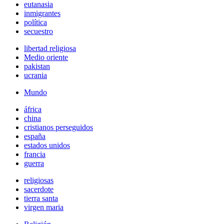
eutanasia
inmigrantes
política
secuestro
libertad religiosa
Medio oriente
pakistan
ucrania
Mundo
áfrica
china
cristianos perseguidos
españa
estados unidos
francia
guerra
religiosas
sacerdote
tierra santa
virgen maria