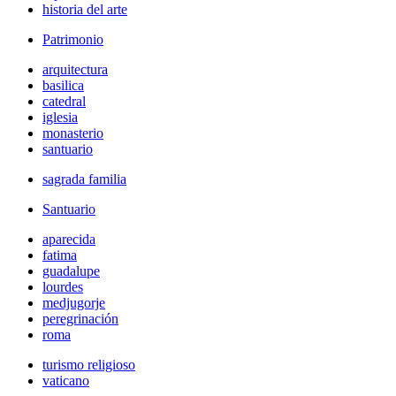
historia del arte
Patrimonio
arquitectura
basilica
catedral
iglesia
monasterio
santuario
sagrada familia
Santuario
aparecida
fatima
guadalupe
lourdes
medjugorje
peregrinación
roma
turismo religioso
vaticano