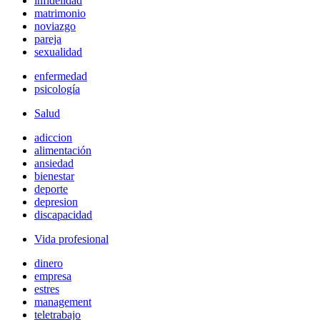
infidelidad
matrimonio
noviazgo
pareja
sexualidad
enfermedad
psicología
Salud
adiccion
alimentación
ansiedad
bienestar
deporte
depresion
discapacidad
Vida profesional
dinero
empresa
estres
management
teletrabajo