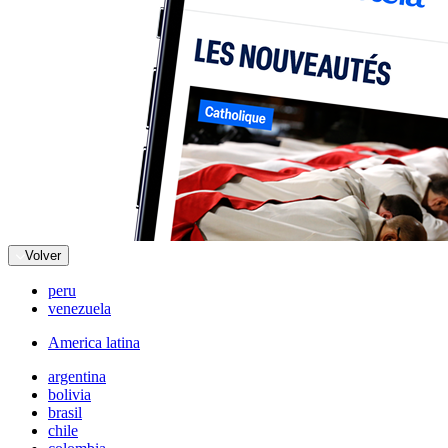
Volver
peru
venezuela
America latina
argentina
bolivia
brasil
chile