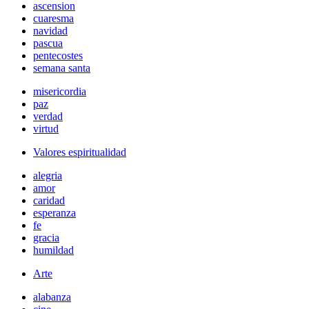
ascension
cuaresma
navidad
pascua
pentecostes
semana santa
misericordia
paz
verdad
virtud
Valores espiritualidad
alegria
amor
caridad
esperanza
fe
gracia
humildad
Arte
alabanza