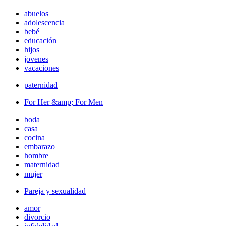
abuelos
adolescencia
bebé
educación
hijos
jovenes
vacaciones
paternidad
For Her &amp; For Men
boda
casa
cocina
embarazo
hombre
maternidad
mujer
Pareja y sexualidad
amor
divorcio