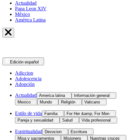
Actualidad
Papa Leon XIV
México
América Latina
Edición
español
Adiccion
Adolescencia
Adopción
Actualidad
America latina
Información general
Mexico
Mundo
Religión
Vaticano
Estilo de vida
Familia
For Her &amp; For Men
Pareja y sexualidad
Salud
Vida profesional
Espiritualidad
Devocion
Escritura
Misa y sacramentos
Misionero
Nuestras cruces