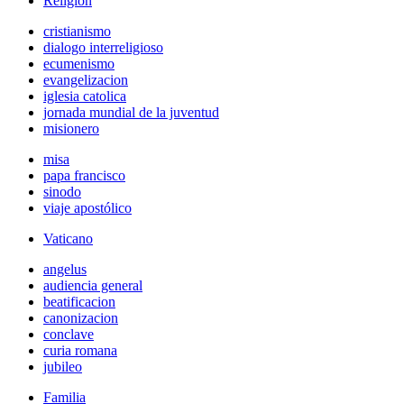
Religión
cristianismo
dialogo interreligioso
ecumenismo
evangelizacion
iglesia catolica
jornada mundial de la juventud
misionero
misa
papa francisco
sinodo
viaje apostólico
Vaticano
angelus
audiencia general
beatificacion
canonizacion
conclave
curia romana
jubileo
Familia