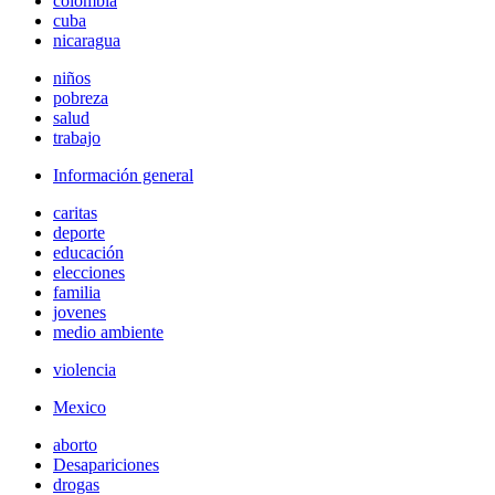
colombia
cuba
nicaragua
niños
pobreza
salud
trabajo
Información general
caritas
deporte
educación
elecciones
familia
jovenes
medio ambiente
violencia
Mexico
aborto
Desapariciones
drogas