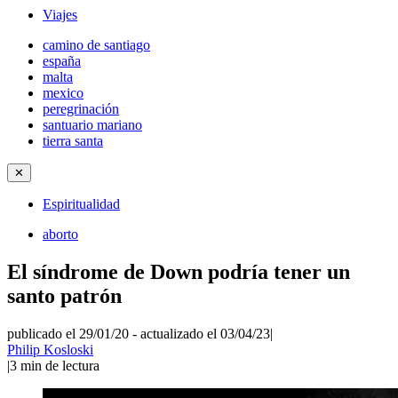
Viajes
camino de santiago
españa
malta
mexico
peregrinación
santuario mariano
tierra santa
✕
Espiritualidad
aborto
El síndrome de Down podría tener un
santo patrón
publicado el 29/01/20
-
actualizado el 03/04/23
|
Philip Kosloski
|
3
min de lectura