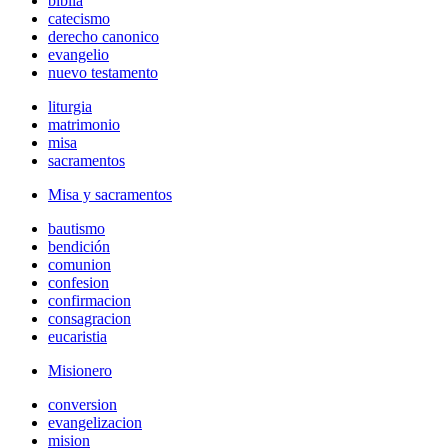
biblia
catecismo
derecho canonico
evangelio
nuevo testamento
liturgia
matrimonio
misa
sacramentos
Misa y sacramentos
bautismo
bendición
comunion
confesion
confirmacion
consagracion
eucaristia
Misionero
conversion
evangelizacion
mision