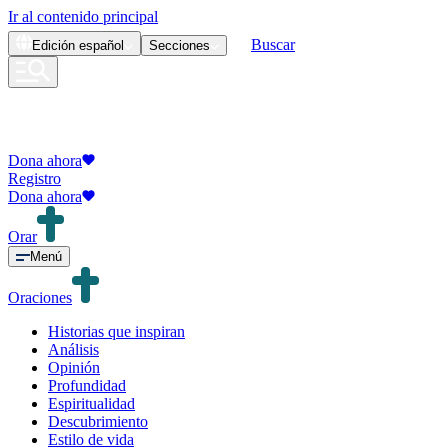
Ir al contenido principal
Buscar
Edición
español
Secciones
Dona ahora
Registro
Dona ahora
Orar
Menú
Oraciones
Historias que inspiran
Análisis
Opinión
Profundidad
Espiritualidad
Descubrimiento
Estilo de vida