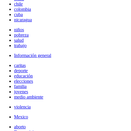
chile
colombia
cuba
nicaragua
niños
pobreza
salud
trabajo
Información general
caritas
deporte
educación
elecciones
familia
jovenes
medio ambiente
violencia
Mexico
aborto