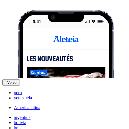
Volver
peru
venezuela
America latina
argentina
bolivia
brasil