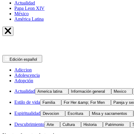
Actualidad
Papa Leon XIV
México
América Latina
Edición
español
Adiccion
Adolescencia
Adopción
Actualidad
America latina
Información general
Mexico
Estilo de vida
Familia
For Her &amp; For Men
Pareja y se
Espiritualidad
Devocion
Escritura
Misa y sacramentos
Descubrimiento
Arte
Cultura
Historia
Patrimonio