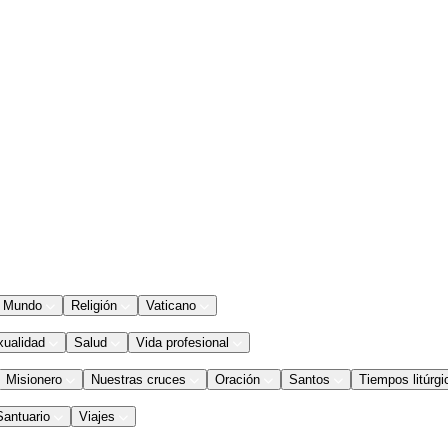
Mundo
Religión
Vaticano
xualidad
Salud
Vida profesional
Misionero
Nuestras cruces
Oración
Santos
Tiempos litúrgi
Santuario
Viajes