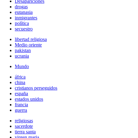
Desapariciones
drogas
eutanasia
inmigrantes
política
secuestro
libertad religiosa
Medio oriente
pakistan
ucrania
Mundo
áfrica
china
cristianos perseguidos
españa
estados unidos
francia
guerra
religiosas
sacerdote
tierra santa
virgen maria