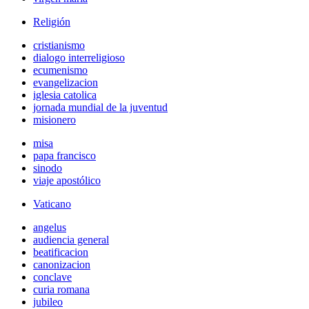
Religión
cristianismo
dialogo interreligioso
ecumenismo
evangelizacion
iglesia catolica
jornada mundial de la juventud
misionero
misa
papa francisco
sinodo
viaje apostólico
Vaticano
angelus
audiencia general
beatificacion
canonizacion
conclave
curia romana
jubileo