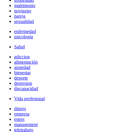
infidelidad
matrimonio
noviazgo
pareja
sexualidad
enfermedad
psicología
Salud
adiccion
alimentación
ansiedad
bienestar
deporte
depresion
discapacidad
Vida profesional
dinero
empresa
estres
management
teletrabajo