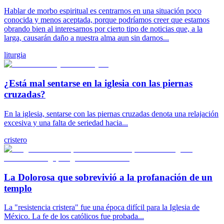
Hablar de morbo espiritual es centrarnos en una situación poco
conocida y menos aceptada, porque podríamos creer que estamos
obrando bien al interesarnos por cierto tipo de noticias que, a la
larga, causarán daño a nuestra alma aun sin darnos...
liturgia
¿Está mal sentarse en la iglesia con las piernas
cruzadas?
En la iglesia, sentarse con las piernas cruzadas denota una relajación
excesiva y una falta de seriedad hacia...
cristero
La Dolorosa que sobrevivió a la profanación de un
templo
La "resistencia cristera" fue una época difícil para la Iglesia de
México. La fe de los católicos fue probada...