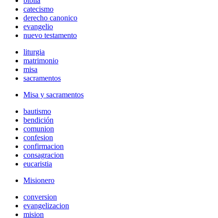
biblia
catecismo
derecho canonico
evangelio
nuevo testamento
liturgia
matrimonio
misa
sacramentos
Misa y sacramentos
bautismo
bendición
comunion
confesion
confirmacion
consagracion
eucaristia
Misionero
conversion
evangelizacion
mision