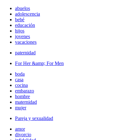
abuelos
adolescencia
bebé
educación
hijos
jovenes
vacaciones
paternidad
For Her &amp; For Men
boda
casa
cocina
embarazo
hombre
maternidad
mujer
Pareja y sexualidad
amor
divorcio