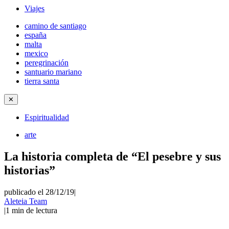
Viajes
camino de santiago
españa
malta
mexico
peregrinación
santuario mariano
tierra santa
✕
Espiritualidad
arte
La historia completa de “El pesebre y sus
historias”
publicado el 28/12/19
|
Aleteia Team
|
1
min de lectura