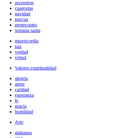
ascension
cuaresma
navidad
pascua
pentecostes
semana santa
misericordia
paz
verdad
virtud
Valores espiritualidad
alegria
amor
caridad
esperanza
fe
gracia
humildad
Arte
alabanza