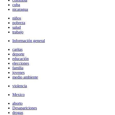
colombia
cuba
nicaragua
niños
pobreza
salud
trabajo
Información general
caritas
deporte
educación
elecciones
familia
jovenes
medio ambiente
violencia
Mexico
aborto
Desapariciones
drogas