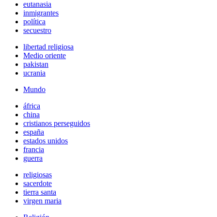
eutanasia
inmigrantes
política
secuestro
libertad religiosa
Medio oriente
pakistan
ucrania
Mundo
áfrica
china
cristianos perseguidos
españa
estados unidos
francia
guerra
religiosas
sacerdote
tierra santa
virgen maria