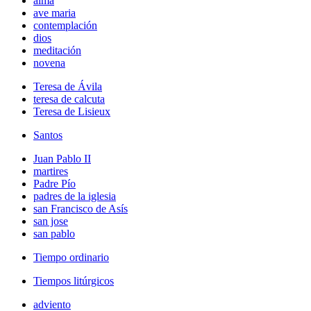
alma
ave maria
contemplación
dios
meditación
novena
Teresa de Ávila
teresa de calcuta
Teresa de Lisieux
Santos
Juan Pablo II
martires
Padre Pío
padres de la iglesia
san Francisco de Asís
san jose
san pablo
Tiempo ordinario
Tiempos litúrgicos
adviento