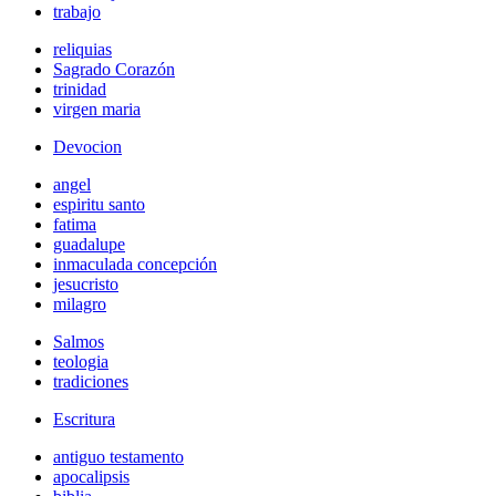
trabajo
reliquias
Sagrado Corazón
trinidad
virgen maria
Devocion
angel
espiritu santo
fatima
guadalupe
inmaculada concepción
jesucristo
milagro
Salmos
teologia
tradiciones
Escritura
antiguo testamento
apocalipsis