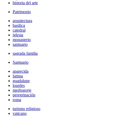
historia del arte
Patrimonio
arquitectura
basilica
catedral
iglesia
monasterio
santuario
sagrada familia
Santuario
aparecida
fatima
guadalupe
lourdes
medjugorje
peregrinación
roma
turismo religioso
vaticano