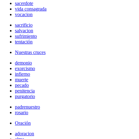
sacerdote
vida consagrada
vocacion
sacrificio
salvacion
sufrimiento
tentación
Nuestras cruces
demonio
exorcismo
infierno
muerte
pecado
penitencia
purgatorio
padrenuestro
rosario
Oración
adoracion