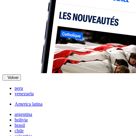
Volver
peru
venezuela
America latina
argentina
bolivia
brasil
chile