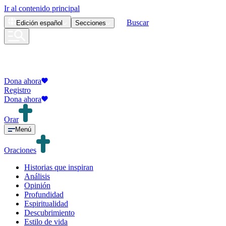
Ir al contenido principal
Buscar
Edición
español
Secciones
Dona ahora
Registro
Dona ahora
Orar
Menú
Oraciones
Historias que inspiran
Análisis
Opinión
Profundidad
Espiritualidad
Descubrimiento
Estilo de vida