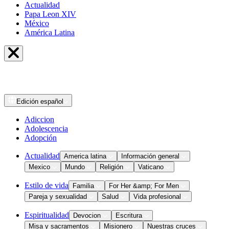
Actualidad
Papa Leon XIV
México
América Latina
Edición
español
Adiccion
Adolescencia
Adopción
Actualidad
America latina
Información general
Mexico
Mundo
Religión
Vaticano
Estilo de vida
Familia
For Her &amp; For Men
Pareja y sexualidad
Salud
Vida profesional
Espiritualidad
Devocion
Escritura
Misa y sacramentos
Misionero
Nuestras cruces