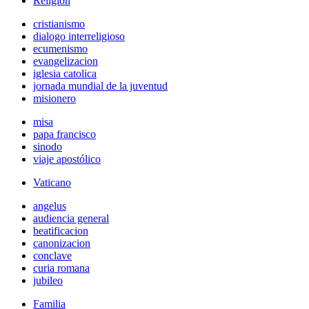
Religión
cristianismo
dialogo interreligioso
ecumenismo
evangelizacion
iglesia catolica
jornada mundial de la juventud
misionero
misa
papa francisco
sinodo
viaje apostólico
Vaticano
angelus
audiencia general
beatificacion
canonizacion
conclave
curia romana
jubileo
Familia