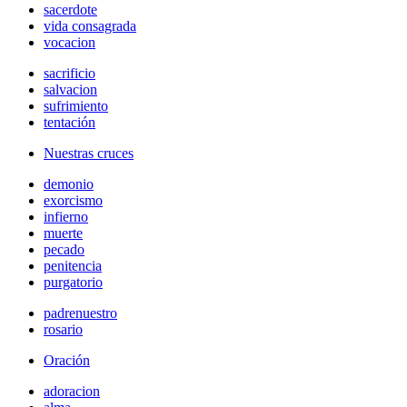
sacerdote
vida consagrada
vocacion
sacrificio
salvacion
sufrimiento
tentación
Nuestras cruces
demonio
exorcismo
infierno
muerte
pecado
penitencia
purgatorio
padrenuestro
rosario
Oración
adoracion