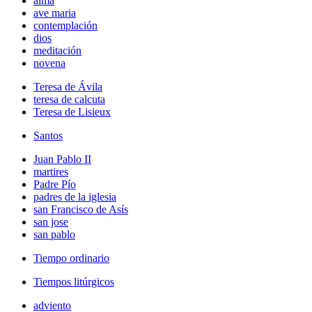
alma
ave maria
contemplación
dios
meditación
novena
Teresa de Ávila
teresa de calcuta
Teresa de Lisieux
Santos
Juan Pablo II
martires
Padre Pío
padres de la iglesia
san Francisco de Asís
san jose
san pablo
Tiempo ordinario
Tiempos litúrgicos
adviento