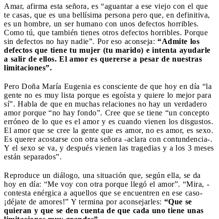
Amar, afirma esta señora, es “aguantar a ese viejo con el que
te casas, que es una bellísima persona pero que, en definitiva,
es un hombre, un ser humano con unos defectos horribles.
Como tú, que también tienes otros defectos horribles. Porque
sin defectos no hay nadie”. Por eso aconseja:
“Admite los
defectos que tiene tu mujer (tu marido) e intenta ayudarle
a salir de ellos. El amor es quererse a pesar de nuestras
limitaciones”.
Pero Doña María Eugenia es consciente de que hoy en día “la
gente no es muy lista porque es egoísta y quiere lo mejor para
sí”. Habla de que en muchas relaciones no hay un verdadero
amor porque “no hay fondo”. Cree que se tiene “un concepto
erróneo de lo que es el amor y es cuando vienen los disgustos.
El amor que se cree la gente que es amor, no es amor, es sexo.
Es querer acostarse con otra señora -aclara con contundencia-.
Y el sexo se va, y después vienen las tragedias y a los 3 meses
están separados”.
Reproduce un diálogo, una situación que, según ella, se da
hoy en día: “Me voy con otra porque llegó el amor”. “Mira, -
contesta enérgica a aquellos que se encuentren en ese caso-
¡déjate de amores!” Y termina por aconsejarles:
“Que se
quieran y que se den cuenta de que cada uno tiene unas