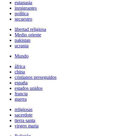
eutanasia
inmigrantes
política
secuestro
libertad religiosa
Medio oriente
pakistan
ucrania
Mundo
áfrica
china
cristianos perseguidos
españa
estados unidos
francia
guerra
religiosas
sacerdote
tierra santa
virgen maria