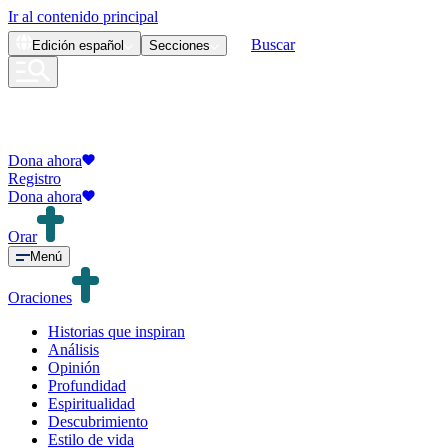
Ir al contenido principal
Buscar
Edición
español
Secciones
Dona ahora
Registro
Dona ahora
Orar
Menú
Oraciones
Historias que inspiran
Análisis
Opinión
Profundidad
Espiritualidad
Descubrimiento
Estilo de vida