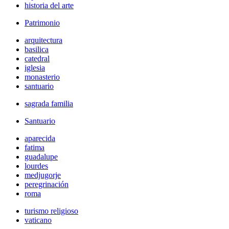
historia del arte
Patrimonio
arquitectura
basilica
catedral
iglesia
monasterio
santuario
sagrada familia
Santuario
aparecida
fatima
guadalupe
lourdes
medjugorje
peregrinación
roma
turismo religioso
vaticano