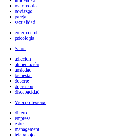
infidelidad
matrimonio
noviazgo
pareja
sexualidad
enfermedad
psicología
Salud
adiccion
alimentación
ansiedad
bienestar
deporte
depresion
discapacidad
Vida profesional
dinero
empresa
estres
management
teletrabajo