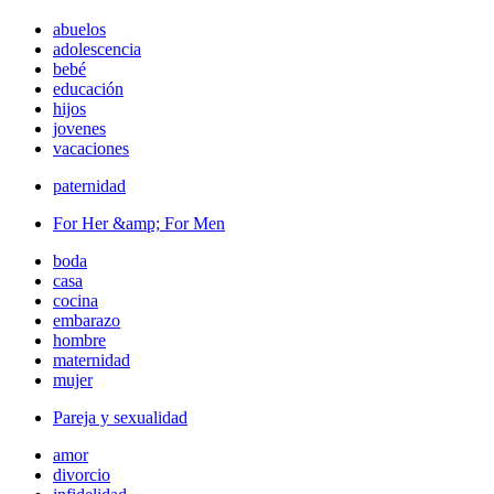
abuelos
adolescencia
bebé
educación
hijos
jovenes
vacaciones
paternidad
For Her &amp; For Men
boda
casa
cocina
embarazo
hombre
maternidad
mujer
Pareja y sexualidad
amor
divorcio