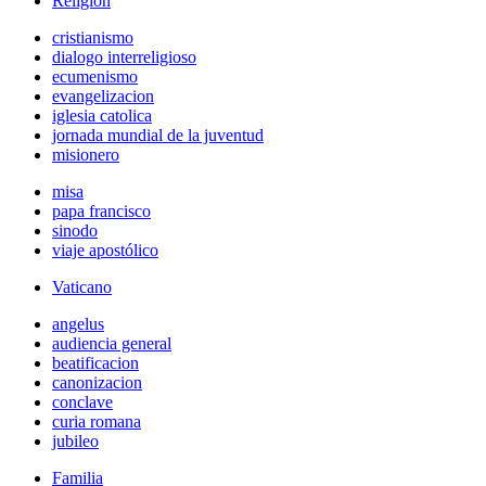
Religión
cristianismo
dialogo interreligioso
ecumenismo
evangelizacion
iglesia catolica
jornada mundial de la juventud
misionero
misa
papa francisco
sinodo
viaje apostólico
Vaticano
angelus
audiencia general
beatificacion
canonizacion
conclave
curia romana
jubileo
Familia