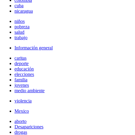
colombia
cuba
nicaragua
niños
pobreza
salud
trabajo
Información general
caritas
deporte
educación
elecciones
familia
jovenes
medio ambiente
violencia
Mexico
aborto
Desapariciones
drogas