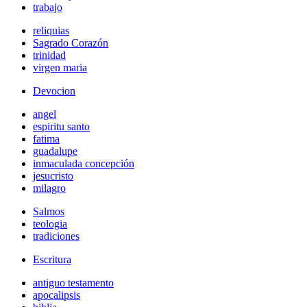
trabajo
reliquias
Sagrado Corazón
trinidad
virgen maria
Devocion
angel
espiritu santo
fatima
guadalupe
inmaculada concepción
jesucristo
milagro
Salmos
teologia
tradiciones
Escritura
antiguo testamento
apocalipsis