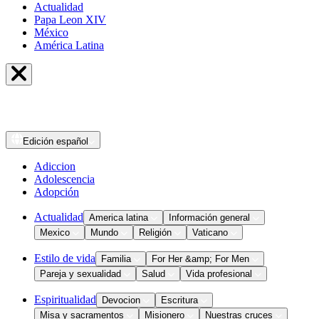
Actualidad
Papa Leon XIV
México
América Latina
Edición
español
Adiccion
Adolescencia
Adopción
Actualidad
America latina
Información general
Mexico
Mundo
Religión
Vaticano
Estilo de vida
Familia
For Her &amp; For Men
Pareja y sexualidad
Salud
Vida profesional
Espiritualidad
Devocion
Escritura
Misa y sacramentos
Misionero
Nuestras cruces