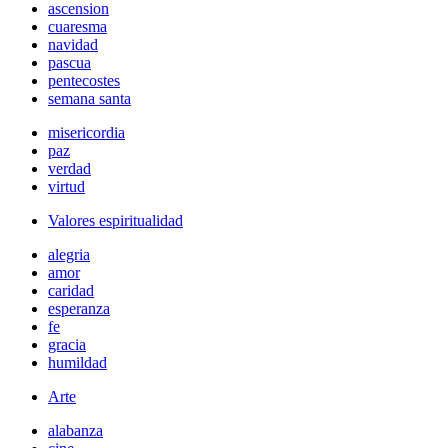
ascension
cuaresma
navidad
pascua
pentecostes
semana santa
misericordia
paz
verdad
virtud
Valores espiritualidad
alegria
amor
caridad
esperanza
fe
gracia
humildad
Arte
alabanza