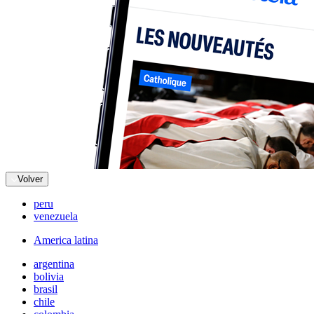
Volver
peru
venezuela
America latina
argentina
bolivia
brasil
chile