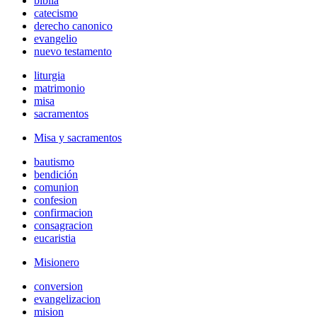
biblia
catecismo
derecho canonico
evangelio
nuevo testamento
liturgia
matrimonio
misa
sacramentos
Misa y sacramentos
bautismo
bendición
comunion
confesion
confirmacion
consagracion
eucaristia
Misionero
conversion
evangelizacion
mision