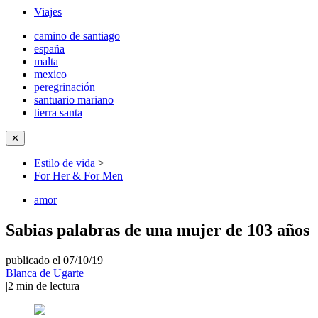
Viajes
camino de santiago
españa
malta
mexico
peregrinación
santuario mariano
tierra santa
✕
Estilo de vida
>
For Her & For Men
amor
Sabias palabras de una mujer de 103 años
publicado el 07/10/19
|
Blanca de Ugarte
|
2
min de lectura