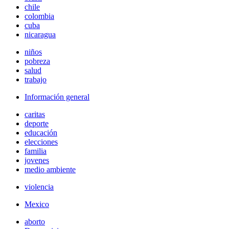
chile
colombia
cuba
nicaragua
niños
pobreza
salud
trabajo
Información general
caritas
deporte
educación
elecciones
familia
jovenes
medio ambiente
violencia
Mexico
aborto