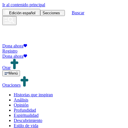
Ir al contenido principal
Buscar
Edición
español
Secciones
Dona ahora
Registro
Dona ahora
Orar
Menú
Oraciones
Historias que inspiran
Análisis
Opinión
Profundidad
Espiritualidad
Descubrimiento
Estilo de vida