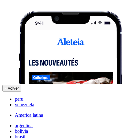
Volver
peru
venezuela
America latina
argentina
bolivia
brasil