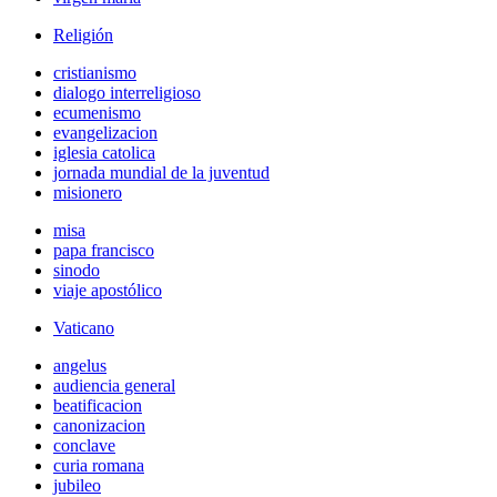
Religión
cristianismo
dialogo interreligioso
ecumenismo
evangelizacion
iglesia catolica
jornada mundial de la juventud
misionero
misa
papa francisco
sinodo
viaje apostólico
Vaticano
angelus
audiencia general
beatificacion
canonizacion
conclave
curia romana
jubileo