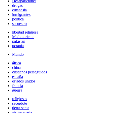
Desapariciones
drogas
eutanasia
inmigrantes
política
secuestro
libertad religiosa
Medio oriente
pakistan
ucrania
Mundo
áfrica
china
cristianos perseguidos
españa
estados unidos
francia
guerra
religiosas
sacerdote
tierra santa
virgen maria