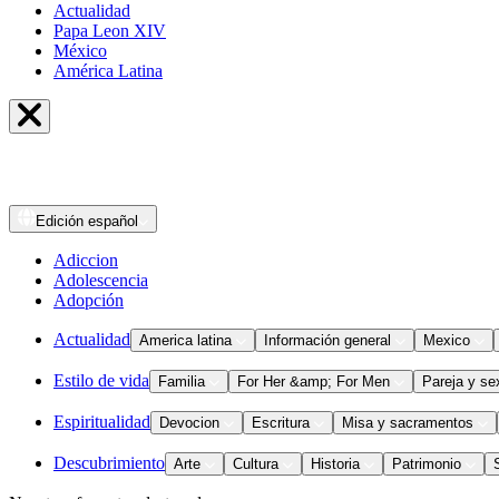
Actualidad
Papa Leon XIV
México
América Latina
Edición
español
Adiccion
Adolescencia
Adopción
Actualidad
America latina
Información general
Mexico
Estilo de vida
Familia
For Her &amp; For Men
Pareja y se
Espiritualidad
Devocion
Escritura
Misa y sacramentos
Descubrimiento
Arte
Cultura
Historia
Patrimonio