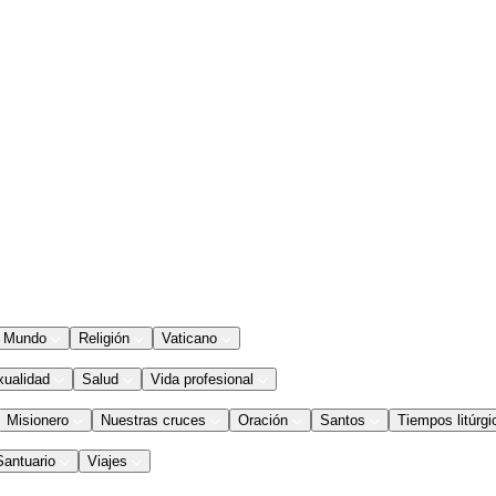
Mundo
Religión
Vaticano
xualidad
Salud
Vida profesional
Misionero
Nuestras cruces
Oración
Santos
Tiempos litúrgi
Santuario
Viajes