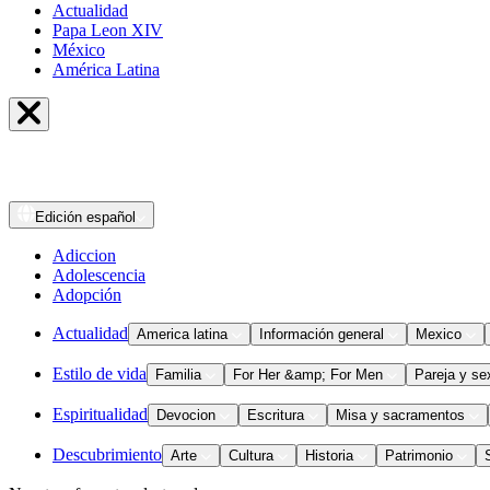
Actualidad
Papa Leon XIV
México
América Latina
Edición
español
Adiccion
Adolescencia
Adopción
Actualidad
America latina
Información general
Mexico
Estilo de vida
Familia
For Her &amp; For Men
Pareja y se
Espiritualidad
Devocion
Escritura
Misa y sacramentos
Descubrimiento
Arte
Cultura
Historia
Patrimonio