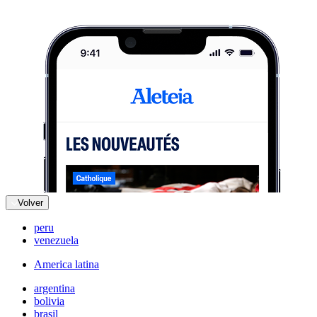
Volver
peru
venezuela
America latina
argentina
bolivia
brasil