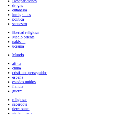
Desapariciones
drogas
eutanasia
inmigrantes
política
secuestro
libertad religiosa
Medio oriente
pakistan
ucrania
Mundo
áfrica
china
cristianos perseguidos
españa
estados unidos
francia
guerra
religiosas
sacerdote
tierra santa
virgen maria