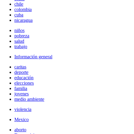
chile
colombia
cuba
nicaragua
niños
pobreza
salud
trabajo
Información general
caritas
deporte
educación
elecciones
familia
jovenes
medio ambiente
violencia
Mexico
aborto