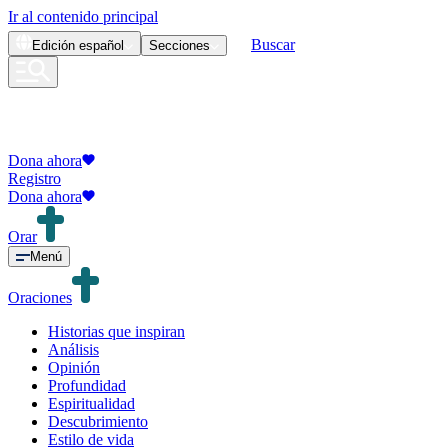
Ir al contenido principal
Buscar
Edición
español
Secciones
Dona ahora
Registro
Dona ahora
Orar
Menú
Oraciones
Historias que inspiran
Análisis
Opinión
Profundidad
Espiritualidad
Descubrimiento
Estilo de vida