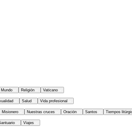
Mundo
Religión
Vaticano
xualidad
Salud
Vida profesional
Misionero
Nuestras cruces
Oración
Santos
Tiempos litúrgi
Santuario
Viajes