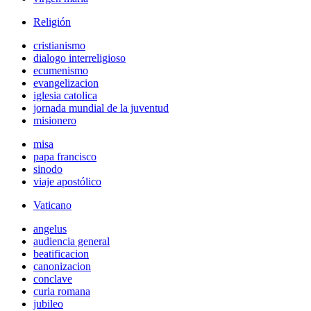
Religión
cristianismo
dialogo interreligioso
ecumenismo
evangelizacion
iglesia catolica
jornada mundial de la juventud
misionero
misa
papa francisco
sinodo
viaje apostólico
Vaticano
angelus
audiencia general
beatificacion
canonizacion
conclave
curia romana
jubileo