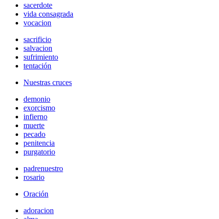
sacerdote
vida consagrada
vocacion
sacrificio
salvacion
sufrimiento
tentación
Nuestras cruces
demonio
exorcismo
infierno
muerte
pecado
penitencia
purgatorio
padrenuestro
rosario
Oración
adoracion