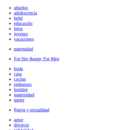
abuelos
adolescencia
bebé
educación
hijos
jovenes
vacaciones
paternidad
For Her &amp; For Men
boda
casa
cocina
embarazo
hombre
maternidad
mujer
Pareja y sexualidad
amor
divorcio