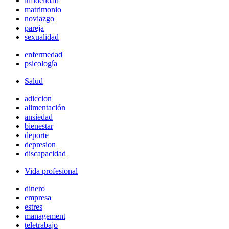
infidelidad
matrimonio
noviazgo
pareja
sexualidad
enfermedad
psicología
Salud
adiccion
alimentación
ansiedad
bienestar
deporte
depresion
discapacidad
Vida profesional
dinero
empresa
estres
management
teletrabajo