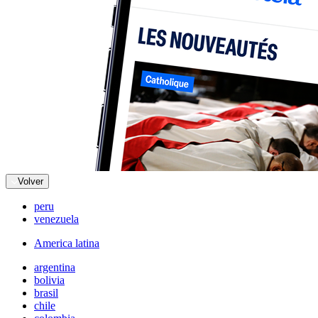
Volver
peru
venezuela
America latina
argentina
bolivia
brasil
chile