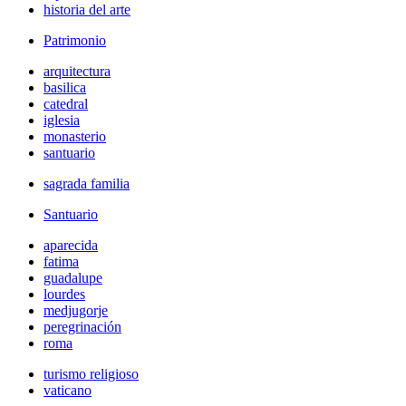
historia del arte
Patrimonio
arquitectura
basilica
catedral
iglesia
monasterio
santuario
sagrada familia
Santuario
aparecida
fatima
guadalupe
lourdes
medjugorje
peregrinación
roma
turismo religioso
vaticano