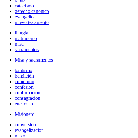
biblia
catecismo
derecho canonico
evangelio
nuevo testamento
liturgia
matrimonio
misa
sacramentos
Misa y sacramentos
bautismo
bendición
comunion
confesion
confirmacion
consagracion
eucaristia
Misionero
conversion
evangelizacion
mision