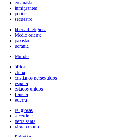
eutanasia
inmigrantes
política
secuestro
libertad religiosa
Medio oriente
pakistan
ucrania
Mundo
áfrica
china
cristianos perseguidos
españa
estados unidos
francia
guerra
religiosas
sacerdote
tierra santa
virgen maria