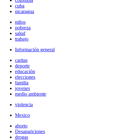
colombia
cuba
nicaragua
niños
pobreza
salud
trabajo
Información general
caritas
deporte
educación
elecciones
familia
jovenes
medio ambiente
violencia
Mexico
aborto
Desapariciones
drogas