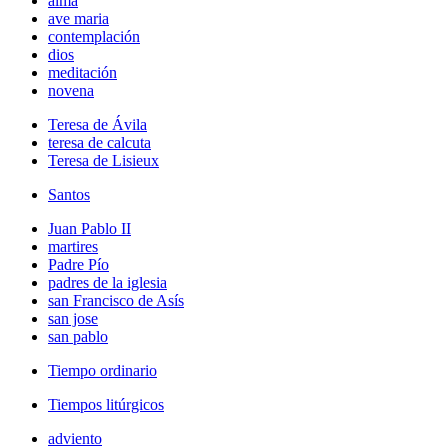
alma
ave maria
contemplación
dios
meditación
novena
Teresa de Ávila
teresa de calcuta
Teresa de Lisieux
Santos
Juan Pablo II
martires
Padre Pío
padres de la iglesia
san Francisco de Asís
san jose
san pablo
Tiempo ordinario
Tiempos litúrgicos
adviento