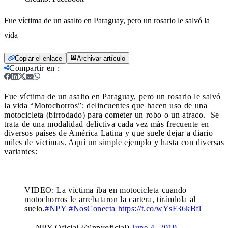
Fue víctima de un asalto en Paraguay, pero un rosario le salvó la
vida
Copiar el enlace
Archivar artículo
Compartir en
:
Fue víctima de un asalto en Paraguay, pero un rosario le salvó
la vida
“Motochorros”: delincuentes que hacen uso de una
motocicleta (birrodado) para cometer un robo o un atraco. Se
trata de una modalidad delictiva cada vez más frecuente en
diversos países de América Latina y que suele dejar a diario
miles de víctimas. Aquí un simple ejemplo y hasta con diversas
variantes:
VIDEO: La víctima iba en motocicleta cuando
motochorros le arrebataron la cartera, tirándola al
suelo.
#NPY
#NosConecta
https://t.co/wYsF36kBfl
— NPY Oficial (@npyoficial)
June 4, 2019