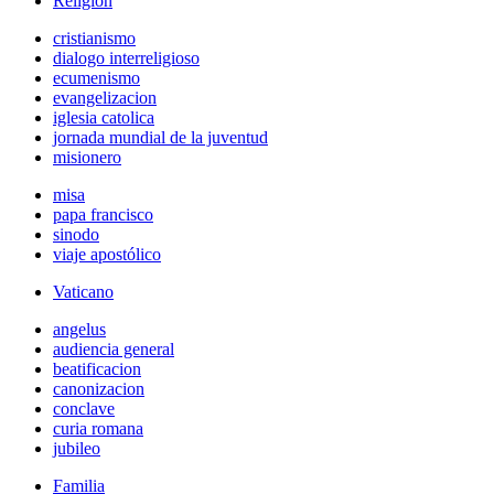
Religión
cristianismo
dialogo interreligioso
ecumenismo
evangelizacion
iglesia catolica
jornada mundial de la juventud
misionero
misa
papa francisco
sinodo
viaje apostólico
Vaticano
angelus
audiencia general
beatificacion
canonizacion
conclave
curia romana
jubileo
Familia