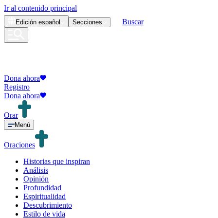
Ir al contenido principal
Buscar
Edición
español
Secciones
Dona ahora
Registro
Dona ahora
Orar
Menú
Oraciones
Historias que inspiran
Análisis
Opinión
Profundidad
Espiritualidad
Descubrimiento
Estilo de vida