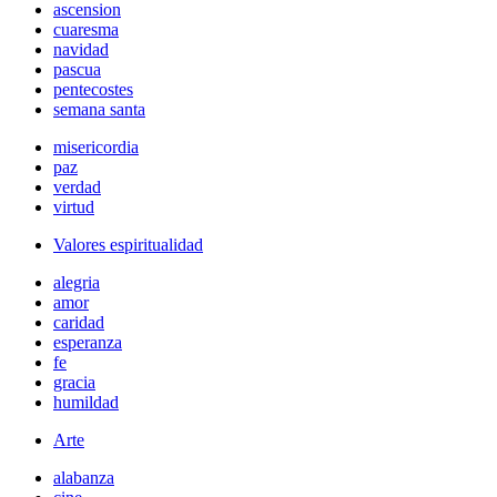
ascension
cuaresma
navidad
pascua
pentecostes
semana santa
misericordia
paz
verdad
virtud
Valores espiritualidad
alegria
amor
caridad
esperanza
fe
gracia
humildad
Arte
alabanza