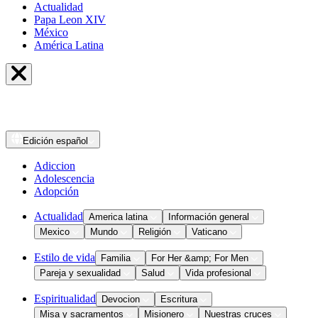
Actualidad
Papa Leon XIV
México
América Latina
Edición
español
Adiccion
Adolescencia
Adopción
Actualidad
America latina
Información general
Mexico
Mundo
Religión
Vaticano
Estilo de vida
Familia
For Her &amp; For Men
Pareja y sexualidad
Salud
Vida profesional
Espiritualidad
Devocion
Escritura
Misa y sacramentos
Misionero
Nuestras cruces