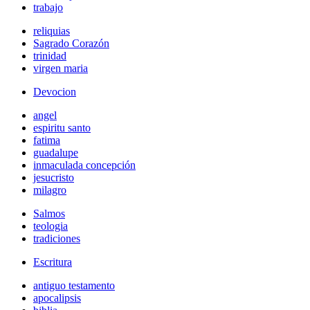
trabajo
reliquias
Sagrado Corazón
trinidad
virgen maria
Devocion
angel
espiritu santo
fatima
guadalupe
inmaculada concepción
jesucristo
milagro
Salmos
teologia
tradiciones
Escritura
antiguo testamento
apocalipsis