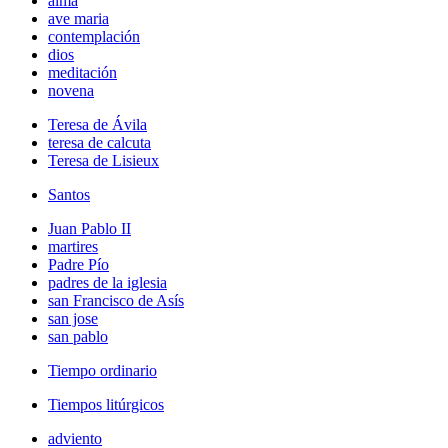
alma
ave maria
contemplación
dios
meditación
novena
Teresa de Ávila
teresa de calcuta
Teresa de Lisieux
Santos
Juan Pablo II
martires
Padre Pío
padres de la iglesia
san Francisco de Asís
san jose
san pablo
Tiempo ordinario
Tiempos litúrgicos
adviento