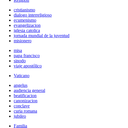
Religión
cristianismo
dialogo interreligioso
ecumenismo
evangelizacion
iglesia catolica
jornada mundial de la juventud
misionero
misa
papa francisco
sinodo
viaje apostólico
Vaticano
angelus
audiencia general
beatificacion
canonizacion
conclave
curia romana
jubileo
Familia