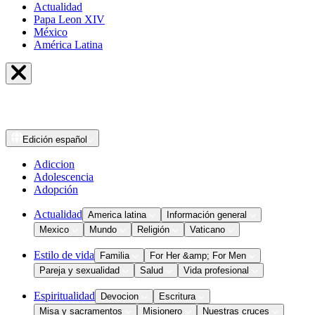
Actualidad
Papa Leon XIV
México
América Latina
Edición
español
Adiccion
Adolescencia
Adopción
Actualidad
America latina
Información general
Mexico
Mundo
Religión
Vaticano
Estilo de vida
Familia
For Her &amp; For Men
Pareja y sexualidad
Salud
Vida profesional
Espiritualidad
Devocion
Escritura
Misa y sacramentos
Misionero
Nuestras cruces