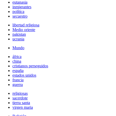
eutanasia
inmigrantes
política
secuestro
libertad religiosa
Medio oriente
pakistan
ucrania
Mundo
áfrica
china
cristianos perseguidos
españa
estados unidos
francia
guerra
religiosas
sacerdote
tierra santa
virgen maria