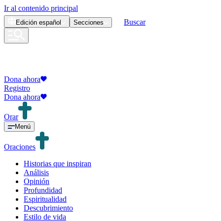
Ir al contenido principal
Buscar
Edición
español
Secciones
Dona ahora
Registro
Dona ahora
Orar
Menú
Oraciones
Historias que inspiran
Análisis
Opinión
Profundidad
Espiritualidad
Descubrimiento
Estilo de vida