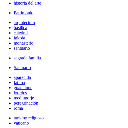
historia del arte
Patrimonio
arquitectura
basilica
catedral
iglesia
monasterio
santuario
sagrada familia
Santuario
aparecida
fatima
guadalupe
lourdes
medjugorje
peregrinación
roma
turismo religioso
vaticano