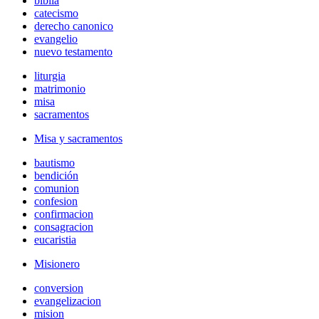
biblia
catecismo
derecho canonico
evangelio
nuevo testamento
liturgia
matrimonio
misa
sacramentos
Misa y sacramentos
bautismo
bendición
comunion
confesion
confirmacion
consagracion
eucaristia
Misionero
conversion
evangelizacion
mision