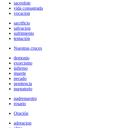
sacerdote
vida consagrada
vocacion
sacrificio
salvacion
sufrimiento
tentación
Nuestras cruces
demonio
exorcismo
infierno
muerte
pecado
penitencia
purgatorio
padrenuestro
rosario
Oración
adoracion