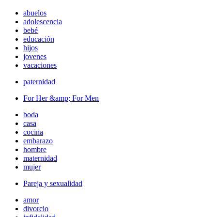
abuelos
adolescencia
bebé
educación
hijos
jovenes
vacaciones
paternidad
For Her &amp; For Men
boda
casa
cocina
embarazo
hombre
maternidad
mujer
Pareja y sexualidad
amor
divorcio