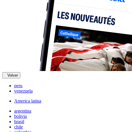
Volver
peru
venezuela
America latina
argentina
bolivia
brasil
chile