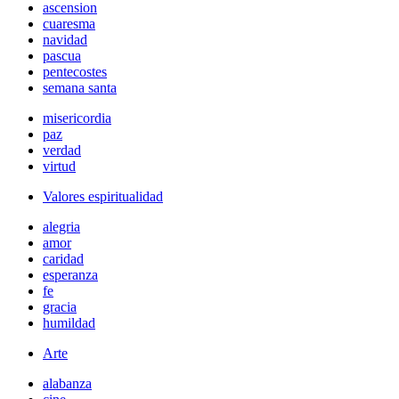
ascension
cuaresma
navidad
pascua
pentecostes
semana santa
misericordia
paz
verdad
virtud
Valores espiritualidad
alegria
amor
caridad
esperanza
fe
gracia
humildad
Arte
alabanza