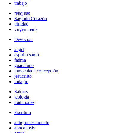
trabajo
reliquias
Sagrado Corazón
trinidad
virgen maria
Devocion
angel
espiritu santo
fatima
guadalupe
inmaculada concepción
jesucristo
milagro
Salmos
teologia
tradiciones
Escritura
antiguo testamento
apocalipsis