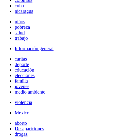
colombia
cuba
nicaragua
niños
pobreza
salud
trabajo
Información general
caritas
deporte
educación
elecciones
familia
jovenes
medio ambiente
violencia
Mexico
aborto
Desapariciones
drogas