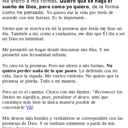
e aferro a mis formas.
Quiero que se haga el
M
sueño de Dios, pero como yo quiero
, de la forma
como he pensado.
Yo quiero dar la vida por Jesús de
acuerdo con mis fuerzas. Es lo importante.
Siento que se reaviva en mí la promesa que Jesús me hizo un
día. También a mí, como a cualquiera, me dijo que Él iba a ser
mi Dios en intimidad.
Me prometió un hogar donde descansar mis días. Y me
prometió una fecundidad infinita.
Yo creo en la promesa. Pero me aferro a mis formas.
No
quiero perder nada de lo que poseo
. Lo defiendo con mi
vida. Saco la espada. Me vuelvo violento. No quiero que la
promesa se pierda. Todo a mi manera.
Pero no es el camino. Choco con mis límites:
“Reconocer los
límites no significa, pues, penalizar el deseo, sino que
constituye más bien la única manera posible de
concretarlo”
[1]
.
Mis deseos más hondos y verdaderos se corresponden con las
promesas de Dios. Y se realizan solamente a partir de mis