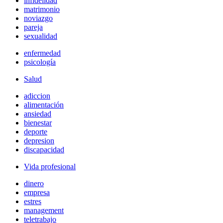
infidelidad
matrimonio
noviazgo
pareja
sexualidad
enfermedad
psicología
Salud
adiccion
alimentación
ansiedad
bienestar
deporte
depresion
discapacidad
Vida profesional
dinero
empresa
estres
management
teletrabajo