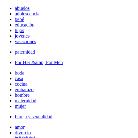
abuelos
adolescencia
bebé
educación
hijos
jovenes
vacaciones
paternidad
For Her &amp; For Men
boda
casa
cocina
embarazo
hombre
maternidad
mujer
Pareja y sexualidad
amor
divorcio