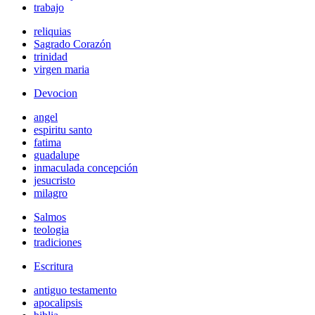
trabajo
reliquias
Sagrado Corazón
trinidad
virgen maria
Devocion
angel
espiritu santo
fatima
guadalupe
inmaculada concepción
jesucristo
milagro
Salmos
teologia
tradiciones
Escritura
antiguo testamento
apocalipsis