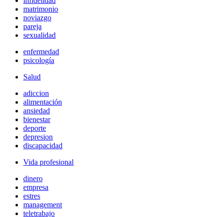
infidelidad
matrimonio
noviazgo
pareja
sexualidad
enfermedad
psicología
Salud
adiccion
alimentación
ansiedad
bienestar
deporte
depresion
discapacidad
Vida profesional
dinero
empresa
estres
management
teletrabajo