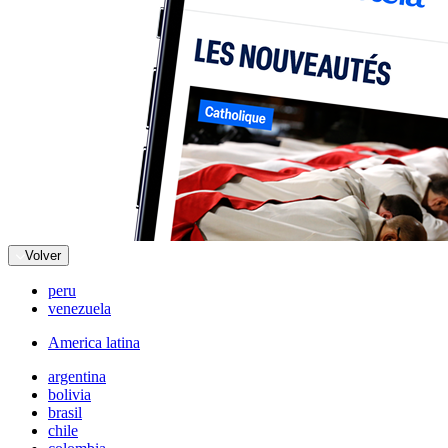
Volver
peru
venezuela
America latina
argentina
bolivia
brasil
chile