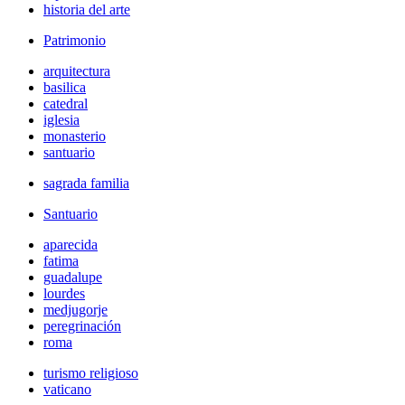
historia del arte
Patrimonio
arquitectura
basilica
catedral
iglesia
monasterio
santuario
sagrada familia
Santuario
aparecida
fatima
guadalupe
lourdes
medjugorje
peregrinación
roma
turismo religioso
vaticano