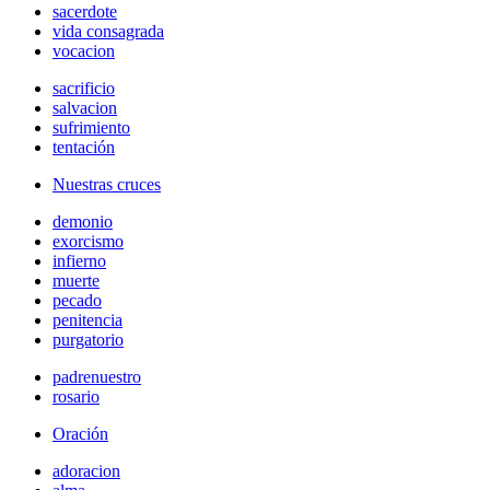
sacerdote
vida consagrada
vocacion
sacrificio
salvacion
sufrimiento
tentación
Nuestras cruces
demonio
exorcismo
infierno
muerte
pecado
penitencia
purgatorio
padrenuestro
rosario
Oración
adoracion