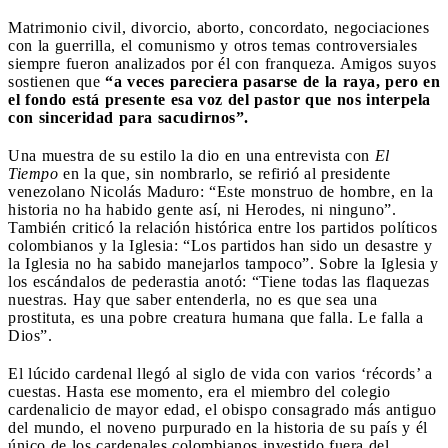
Matrimonio civil, divorcio, aborto, concordato, negociaciones
con la guerrilla, el comunismo y otros temas controversiales
siempre fueron analizados por él con franqueza. Amigos suyos
sostienen que
“a veces pareciera pasarse de la raya, pero en
el fondo está presente esa voz del pastor que nos interpela
con sinceridad para sacudirnos”.
Una muestra de su estilo la dio en una entrevista con
El
Tiempo
en la que, sin nombrarlo, se refirió al presidente
venezolano Nicolás Maduro: “Este monstruo de hombre, en la
historia no ha habido gente así, ni Herodes, ni ninguno”.
También criticó la relación histórica entre los partidos políticos
colombianos y la Iglesia: “Los partidos han sido un desastre y
la Iglesia no ha sabido manejarlos tampoco”. Sobre la Iglesia y
los escándalos de pederastia anotó: “Tiene todas las flaquezas
nuestras. Hay que saber entenderla, no es que sea una
prostituta, es una pobre creatura humana que falla. Le falla a
Dios”.
El lúcido cardenal llegó al siglo de vida con varios ‘récords’ a
cuestas. Hasta ese momento, era el miembro del colegio
cardenalicio de mayor edad, el obispo consagrado más antiguo
del mundo, el noveno purpurado en la historia de su país y él
único de los cardenales colombianos investido fuera del