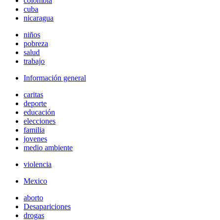
colombia
cuba
nicaragua
niños
pobreza
salud
trabajo
Información general
caritas
deporte
educación
elecciones
familia
jovenes
medio ambiente
violencia
Mexico
aborto
Desapariciones
drogas