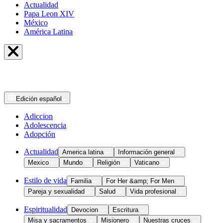
Actualidad
Papa Leon XIV
México
América Latina
Edición
español
Adiccion
Adolescencia
Adopción
Actualidad
America latina
Información general
Mexico
Mundo
Religión
Vaticano
Estilo de vida
Familia
For Her &amp; For Men
Pareja y sexualidad
Salud
Vida profesional
Espiritualidad
Devocion
Escritura
Misa y sacramentos
Misionero
Nuestras cruces