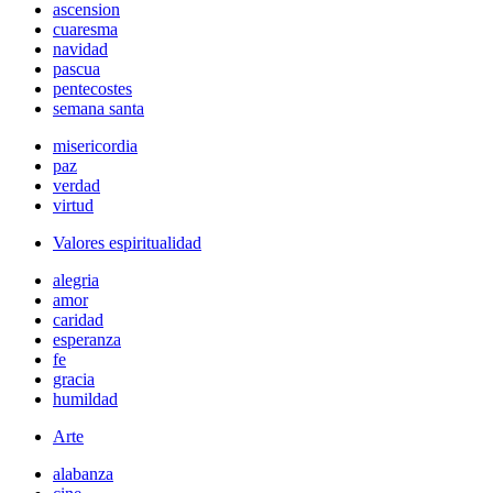
ascension
cuaresma
navidad
pascua
pentecostes
semana santa
misericordia
paz
verdad
virtud
Valores espiritualidad
alegria
amor
caridad
esperanza
fe
gracia
humildad
Arte
alabanza