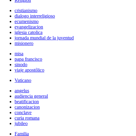
Religión
cristianismo
dialogo interreligioso
ecumenismo
evangelizacion
iglesia catolica
jornada mundial de la juventud
misionero
misa
papa francisco
sinodo
viaje apostólico
Vaticano
angelus
audiencia general
beatificacion
canonizacion
conclave
curia romana
jubileo
Familia