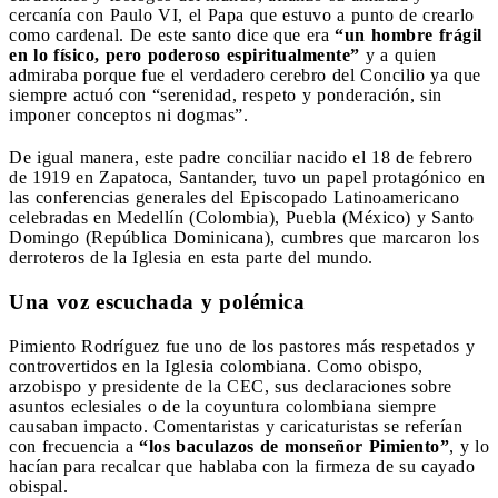
cercanía con Paulo VI, el Papa que estuvo a punto de crearlo
como cardenal. De este santo dice que era
“un hombre frágil
en lo físico, pero poderoso espiritualmente”
y a quien
admiraba porque fue el verdadero cerebro del Concilio ya que
siempre actuó con “serenidad, respeto y ponderación, sin
imponer conceptos ni dogmas”.
De igual manera, este padre conciliar nacido el 18 de febrero
de 1919 en Zapatoca, Santander, tuvo un papel protagónico en
las conferencias generales del Episcopado Latinoamericano
celebradas en Medellín (Colombia), Puebla (México) y Santo
Domingo (República Dominicana), cumbres que marcaron los
derroteros de la Iglesia en esta parte del mundo.
Una voz escuchada y polémica
Pimiento Rodríguez fue uno de los pastores más respetados y
controvertidos en la Iglesia colombiana. Como obispo,
arzobispo y presidente de la CEC, sus declaraciones sobre
asuntos eclesiales o de la coyuntura colombiana siempre
causaban impacto. Comentaristas y caricaturistas se referían
con frecuencia a
“los baculazos de monseñor Pimiento”
, y lo
hacían para recalcar que hablaba con la firmeza de su cayado
obispal.