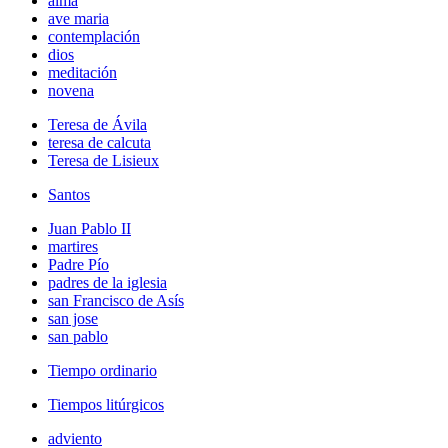
alma
ave maria
contemplación
dios
meditación
novena
Teresa de Ávila
teresa de calcuta
Teresa de Lisieux
Santos
Juan Pablo II
martires
Padre Pío
padres de la iglesia
san Francisco de Asís
san jose
san pablo
Tiempo ordinario
Tiempos litúrgicos
adviento