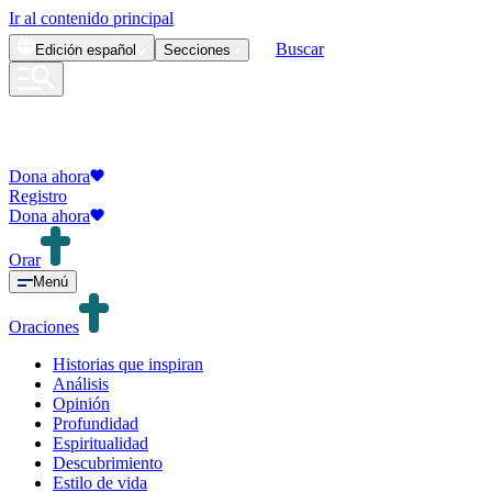
Ir al contenido principal
Buscar
Edición
español
Secciones
Dona ahora
Registro
Dona ahora
Orar
Menú
Oraciones
Historias que inspiran
Análisis
Opinión
Profundidad
Espiritualidad
Descubrimiento
Estilo de vida