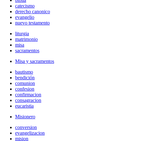
biblia
catecismo
derecho canonico
evangelio
nuevo testamento
liturgia
matrimonio
misa
sacramentos
Misa y sacramentos
bautismo
bendición
comunion
confesion
confirmacion
consagracion
eucaristia
Misionero
conversion
evangelizacion
mision