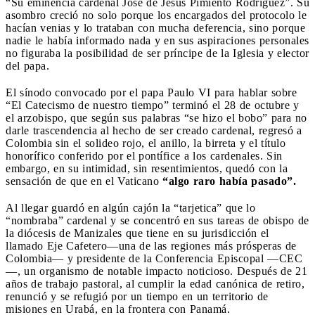
“Su eminencia cardenal José de Jesús Pimiento Rodríguez”. Su
asombro creció no solo porque los encargados del protocolo le
hacían venias y lo trataban con mucha deferencia, sino porque
nadie le había informado nada y en sus aspiraciones personales
no figuraba la posibilidad de ser príncipe de la Iglesia y elector
del papa.
El sínodo convocado por el papa Paulo VI para hablar sobre
“El Catecismo de nuestro tiempo” terminó el 28 de octubre y
el arzobispo, que según sus palabras “se hizo el bobo” para no
darle trascendencia al hecho de ser creado cardenal, regresó a
Colombia sin el solideo rojo, el anillo, la birreta y el título
honorífico conferido por el pontífice a los cardenales. Sin
embargo, en su intimidad, sin resentimientos, quedó con la
sensación de que en el Vaticano
“algo raro había pasado”.
Al llegar guardó en algún cajón la “tarjetica” que lo
“nombraba” cardenal y se concentró en sus tareas de obispo de
la diócesis de Manizales que tiene en su jurisdicción el
llamado Eje Cafetero—una de las regiones más prósperas de
Colombia— y presidente de la Conferencia Episcopal —CEC
—, un organismo de notable impacto noticioso. Después de 21
años de trabajo pastoral, al cumplir la edad canónica de retiro,
renunció y se refugió por un tiempo en un territorio de
misiones en Urabá, en la frontera con Panamá.