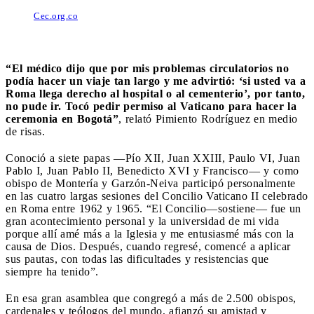
Cec.org.co
“El médico dijo que por mis problemas circulatorios no
podía hacer un viaje tan largo y me advirtió: ‘si usted va a
Roma llega derecho al hospital o al cementerio’, por tanto,
no pude ir. Tocó pedir permiso al Vaticano para hacer la
ceremonia en Bogotá”
, relató Pimiento Rodríguez en medio
de risas.
Conoció a siete papas —Pío XII, Juan XXIII, Paulo VI, Juan
Pablo I, Juan Pablo II, Benedicto XVI y Francisco— y como
obispo de Montería y Garzón-Neiva participó personalmente
en las cuatro largas sesiones del Concilio Vaticano II celebrado
en Roma entre 1962 y 1965. “El Concilio—sostiene— fue un
gran acontecimiento personal y la universidad de mi vida
porque allí amé más a la Iglesia y me entusiasmé más con la
causa de Dios. Después, cuando regresé, comencé a aplicar
sus pautas, con todas las dificultades y resistencias que
siempre ha tenido”.
En esa gran asamblea que congregó a más de 2.500 obispos,
cardenales y teólogos del mundo, afianzó su amistad y