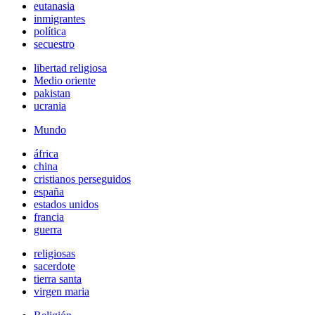
eutanasia
inmigrantes
política
secuestro
libertad religiosa
Medio oriente
pakistan
ucrania
Mundo
áfrica
china
cristianos perseguidos
españa
estados unidos
francia
guerra
religiosas
sacerdote
tierra santa
virgen maria