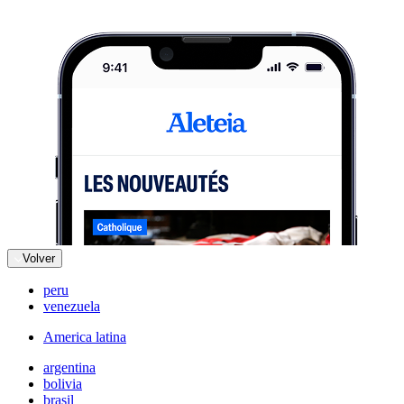
Volver
peru
venezuela
America latina
argentina
bolivia
brasil