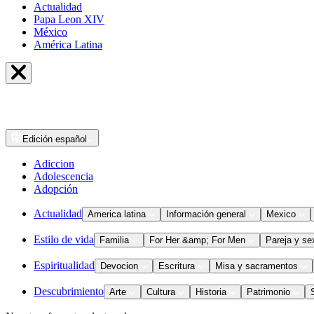
Actualidad
Papa Leon XIV
México
América Latina
Edición
español
Adiccion
Adolescencia
Adopción
Actualidad
America latina
Información general
Mexico
Estilo de vida
Familia
For Her &amp; For Men
Pareja y se
Espiritualidad
Devocion
Escritura
Misa y sacramentos
Descubrimiento
Arte
Cultura
Historia
Patrimonio