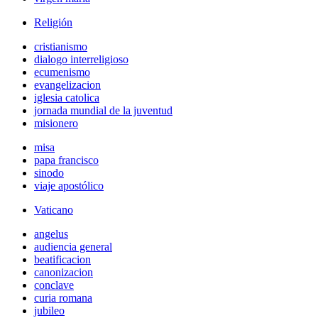
Religión
cristianismo
dialogo interreligioso
ecumenismo
evangelizacion
iglesia catolica
jornada mundial de la juventud
misionero
misa
papa francisco
sinodo
viaje apostólico
Vaticano
angelus
audiencia general
beatificacion
canonizacion
conclave
curia romana
jubileo