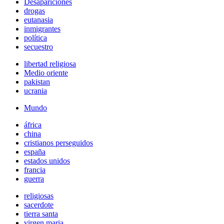
Desapariciones
drogas
eutanasia
inmigrantes
política
secuestro
libertad religiosa
Medio oriente
pakistan
ucrania
Mundo
áfrica
china
cristianos perseguidos
españa
estados unidos
francia
guerra
religiosas
sacerdote
tierra santa
virgen maria