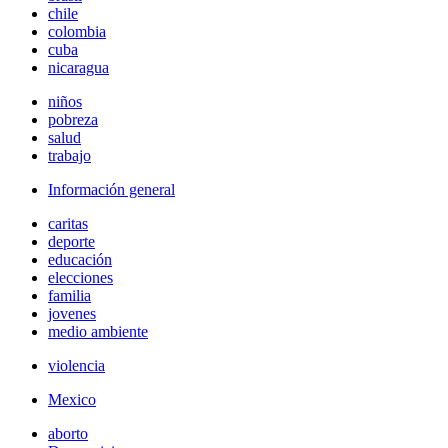
chile
colombia
cuba
nicaragua
niños
pobreza
salud
trabajo
Información general
caritas
deporte
educación
elecciones
familia
jovenes
medio ambiente
violencia
Mexico
aborto