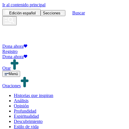
Ir al contenido principal
Buscar
Edición
español
Secciones
Dona ahora
Registro
Dona ahora
Orar
Menú
Oraciones
Historias que inspiran
Análisis
Opinión
Profundidad
Espiritualidad
Descubrimiento
Estilo de vida