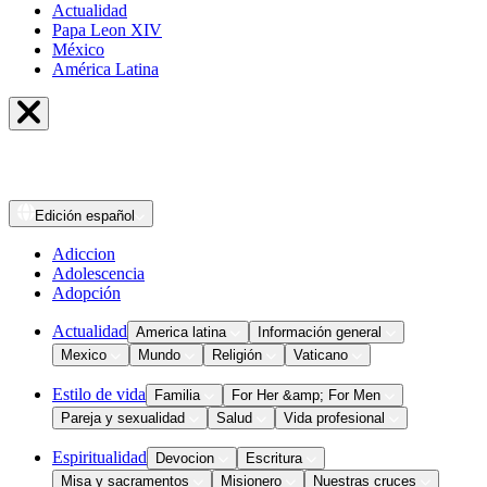
Actualidad
Papa Leon XIV
México
América Latina
Edición
español
Adiccion
Adolescencia
Adopción
Actualidad
America latina
Información general
Mexico
Mundo
Religión
Vaticano
Estilo de vida
Familia
For Her &amp; For Men
Pareja y sexualidad
Salud
Vida profesional
Espiritualidad
Devocion
Escritura
Misa y sacramentos
Misionero
Nuestras cruces