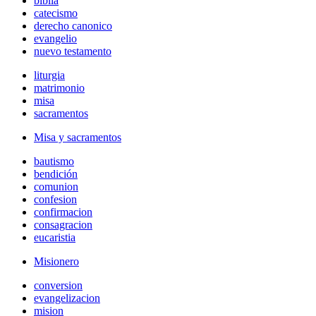
biblia
catecismo
derecho canonico
evangelio
nuevo testamento
liturgia
matrimonio
misa
sacramentos
Misa y sacramentos
bautismo
bendición
comunion
confesion
confirmacion
consagracion
eucaristia
Misionero
conversion
evangelizacion
mision