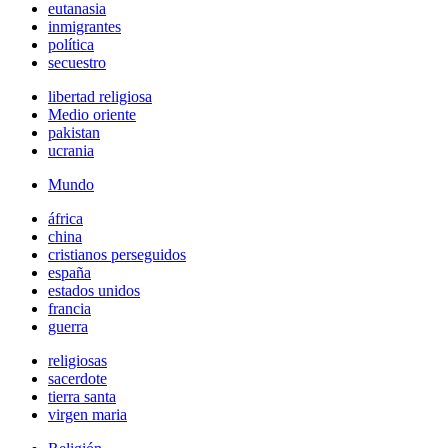
eutanasia
inmigrantes
política
secuestro
libertad religiosa
Medio oriente
pakistan
ucrania
Mundo
áfrica
china
cristianos perseguidos
españa
estados unidos
francia
guerra
religiosas
sacerdote
tierra santa
virgen maria