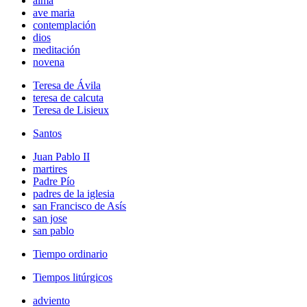
alma
ave maria
contemplación
dios
meditación
novena
Teresa de Ávila
teresa de calcuta
Teresa de Lisieux
Santos
Juan Pablo II
martires
Padre Pío
padres de la iglesia
san Francisco de Asís
san jose
san pablo
Tiempo ordinario
Tiempos litúrgicos
adviento