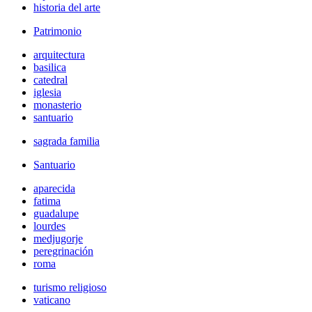
historia del arte
Patrimonio
arquitectura
basilica
catedral
iglesia
monasterio
santuario
sagrada familia
Santuario
aparecida
fatima
guadalupe
lourdes
medjugorje
peregrinación
roma
turismo religioso
vaticano