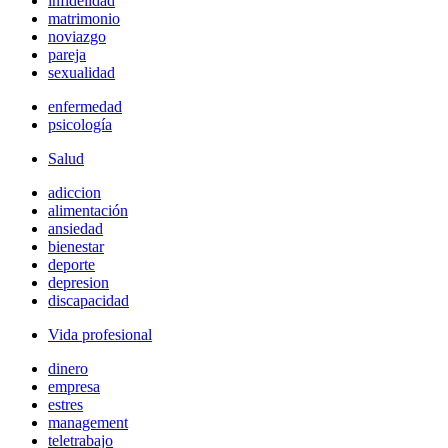
infidelidad
matrimonio
noviazgo
pareja
sexualidad
enfermedad
psicología
Salud
adiccion
alimentación
ansiedad
bienestar
deporte
depresion
discapacidad
Vida profesional
dinero
empresa
estres
management
teletrabajo