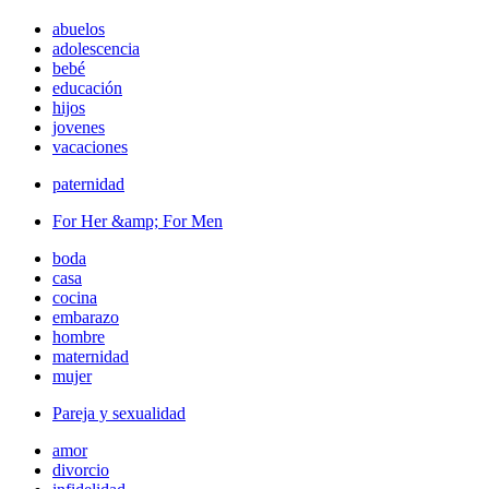
abuelos
adolescencia
bebé
educación
hijos
jovenes
vacaciones
paternidad
For Her &amp; For Men
boda
casa
cocina
embarazo
hombre
maternidad
mujer
Pareja y sexualidad
amor
divorcio