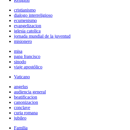
Religión
cristianismo
dialogo interreligioso
ecumenismo
evangelizacion
iglesia catolica
jornada mundial de la juventud
misionero
misa
papa francisco
sinodo
viaje apostólico
Vaticano
angelus
audiencia general
beatificacion
canonizacion
conclave
curia romana
jubileo
Familia