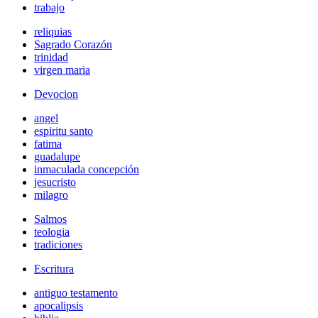
trabajo
reliquias
Sagrado Corazón
trinidad
virgen maria
Devocion
angel
espiritu santo
fatima
guadalupe
inmaculada concepción
jesucristo
milagro
Salmos
teologia
tradiciones
Escritura
antiguo testamento
apocalipsis