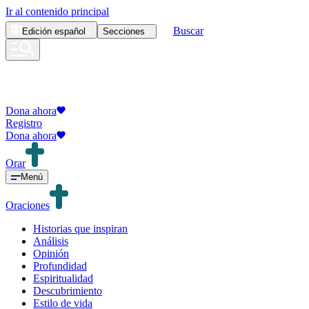
Ir al contenido principal
Buscar
Edición
español
Secciones
Dona ahora
Registro
Dona ahora
Orar
Menú
Oraciones
Historias que inspiran
Análisis
Opinión
Profundidad
Espiritualidad
Descubrimiento
Estilo de vida