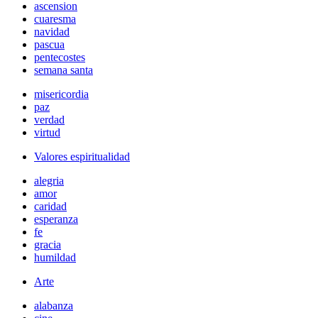
ascension
cuaresma
navidad
pascua
pentecostes
semana santa
misericordia
paz
verdad
virtud
Valores espiritualidad
alegria
amor
caridad
esperanza
fe
gracia
humildad
Arte
alabanza