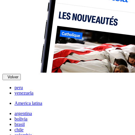
Volver
peru
venezuela
America latina
argentina
bolivia
brasil
chile