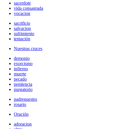
sacerdote
vida consagrada
vocacion
sacrificio
salvacion
sufrimiento
tentación
Nuestras cruces
demonio
exorcismo
infierno
muerte
pecado
penitencia
purgatorio
padrenuestro
rosario
Oración
adoracion