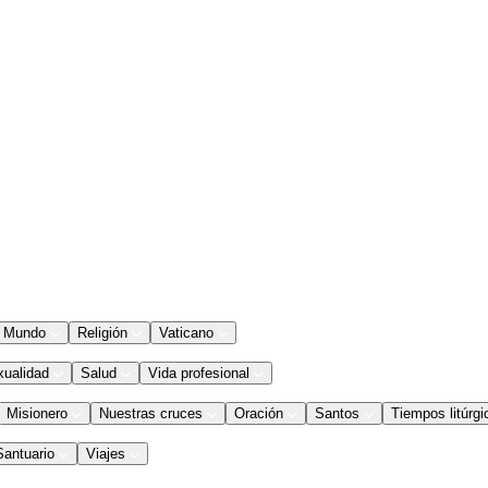
Mundo
Religión
Vaticano
xualidad
Salud
Vida profesional
Misionero
Nuestras cruces
Oración
Santos
Tiempos litúrgi
Santuario
Viajes