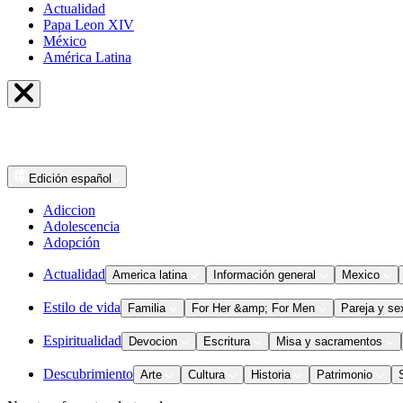
Actualidad
Papa Leon XIV
México
América Latina
Edición
español
Adiccion
Adolescencia
Adopción
Actualidad
America latina
Información general
Mexico
Estilo de vida
Familia
For Her &amp; For Men
Pareja y se
Espiritualidad
Devocion
Escritura
Misa y sacramentos
Descubrimiento
Arte
Cultura
Historia
Patrimonio