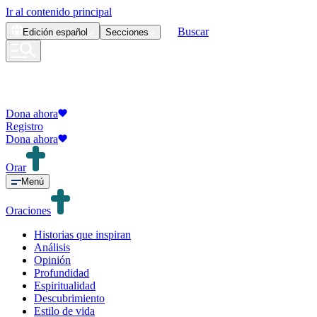
Ir al contenido principal
Buscar
Edición
español
Secciones
Dona ahora
Registro
Dona ahora
Orar
Menú
Oraciones
Historias que inspiran
Análisis
Opinión
Profundidad
Espiritualidad
Descubrimiento
Estilo de vida