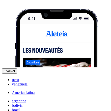
Volver
peru
venezuela
America latina
argentina
bolivia
brasil