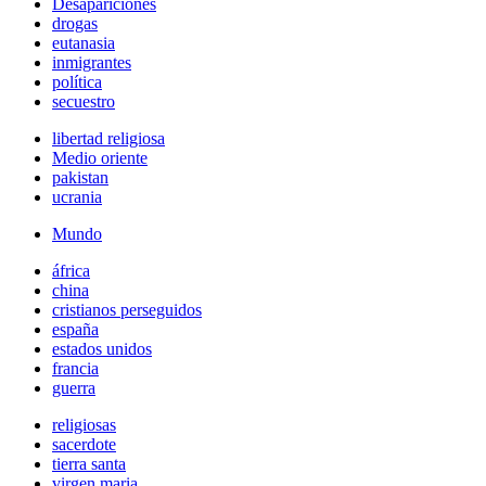
Desapariciones
drogas
eutanasia
inmigrantes
política
secuestro
libertad religiosa
Medio oriente
pakistan
ucrania
Mundo
áfrica
china
cristianos perseguidos
españa
estados unidos
francia
guerra
religiosas
sacerdote
tierra santa
virgen maria