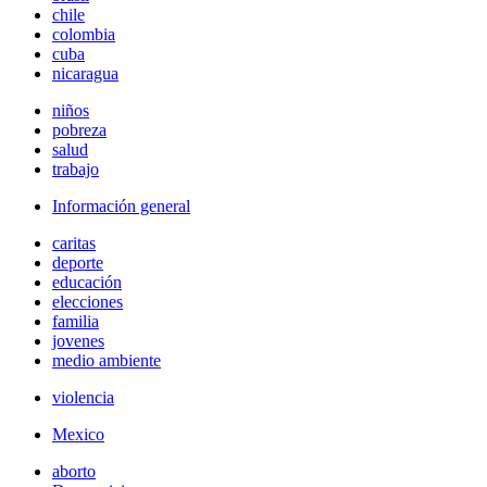
chile
colombia
cuba
nicaragua
niños
pobreza
salud
trabajo
Información general
caritas
deporte
educación
elecciones
familia
jovenes
medio ambiente
violencia
Mexico
aborto