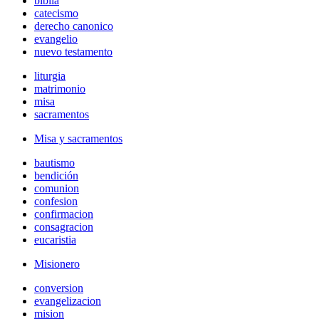
biblia
catecismo
derecho canonico
evangelio
nuevo testamento
liturgia
matrimonio
misa
sacramentos
Misa y sacramentos
bautismo
bendición
comunion
confesion
confirmacion
consagracion
eucaristia
Misionero
conversion
evangelizacion
mision