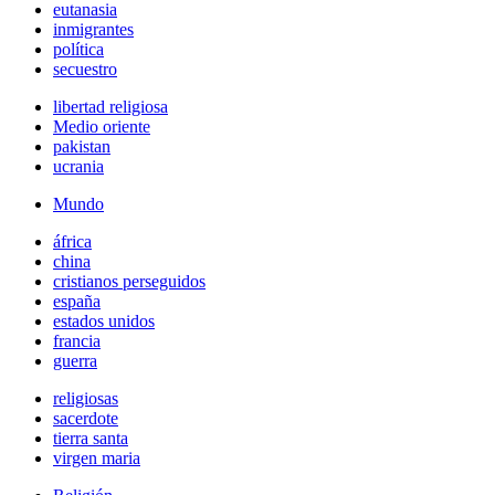
eutanasia
inmigrantes
política
secuestro
libertad religiosa
Medio oriente
pakistan
ucrania
Mundo
áfrica
china
cristianos perseguidos
españa
estados unidos
francia
guerra
religiosas
sacerdote
tierra santa
virgen maria