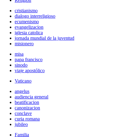
Religión
cristianismo
dialogo interreligioso
ecumenismo
evangelizacion
iglesia catolica
jornada mundial de la juventud
misionero
misa
papa francisco
sinodo
viaje apostólico
Vaticano
angelus
audiencia general
beatificacion
canonizacion
conclave
curia romana
jubileo
Familia