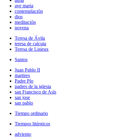
alma
ave maria
contemplación
dios
meditación
novena
Teresa de Ávila
teresa de calcuta
Teresa de Lisieux
Santos
Juan Pablo II
martires
Padre Pío
padres de la iglesia
san Francisco de Asís
san jose
san pablo
Tiempo ordinario
Tiempos litúrgicos
adviento