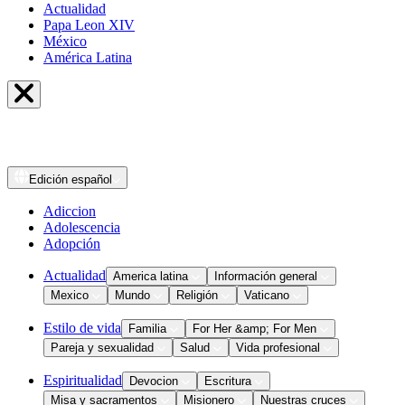
Actualidad
Papa Leon XIV
México
América Latina
Edición
español
Adiccion
Adolescencia
Adopción
Actualidad
America latina
Información general
Mexico
Mundo
Religión
Vaticano
Estilo de vida
Familia
For Her &amp; For Men
Pareja y sexualidad
Salud
Vida profesional
Espiritualidad
Devocion
Escritura
Misa y sacramentos
Misionero
Nuestras cruces