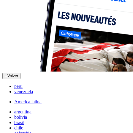
Volver
peru
venezuela
America latina
argentina
bolivia
brasil
chile