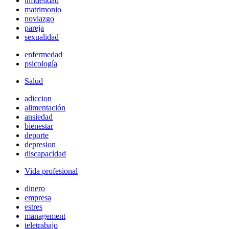
infidelidad
matrimonio
noviazgo
pareja
sexualidad
enfermedad
psicología
Salud
adiccion
alimentación
ansiedad
bienestar
deporte
depresion
discapacidad
Vida profesional
dinero
empresa
estres
management
teletrabajo