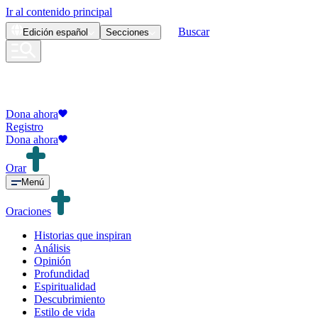
Ir al contenido principal
Buscar
Edición
español
Secciones
Dona ahora
Registro
Dona ahora
Orar
Menú
Oraciones
Historias que inspiran
Análisis
Opinión
Profundidad
Espiritualidad
Descubrimiento
Estilo de vida