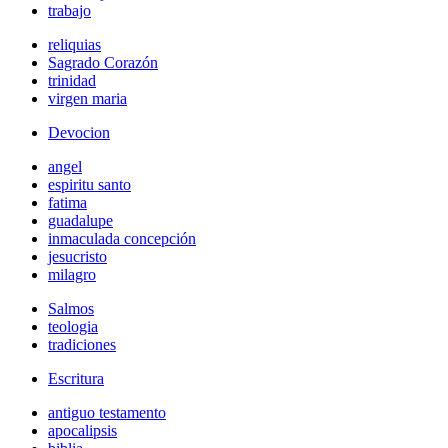
trabajo
reliquias
Sagrado Corazón
trinidad
virgen maria
Devocion
angel
espiritu santo
fatima
guadalupe
inmaculada concepción
jesucristo
milagro
Salmos
teologia
tradiciones
Escritura
antiguo testamento
apocalipsis