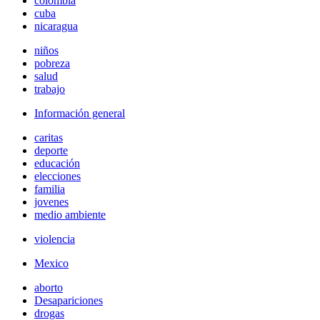
colombia
cuba
nicaragua
niños
pobreza
salud
trabajo
Información general
caritas
deporte
educación
elecciones
familia
jovenes
medio ambiente
violencia
Mexico
aborto
Desapariciones
drogas