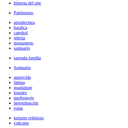
historia del arte
Patrimonio
arquitectura
basilica
catedral
iglesia
monasterio
santuario
sagrada familia
Santuario
aparecida
fatima
guadalupe
lourdes
medjugorje
peregrinación
roma
turismo religioso
vaticano