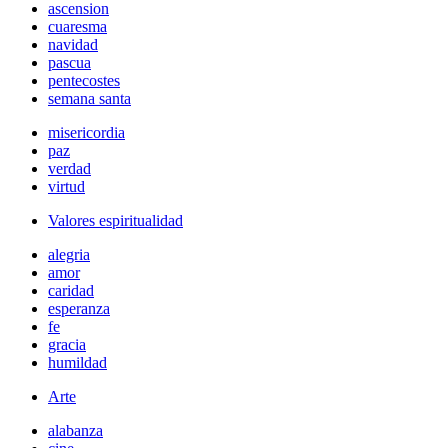
ascension
cuaresma
navidad
pascua
pentecostes
semana santa
misericordia
paz
verdad
virtud
Valores espiritualidad
alegria
amor
caridad
esperanza
fe
gracia
humildad
Arte
alabanza