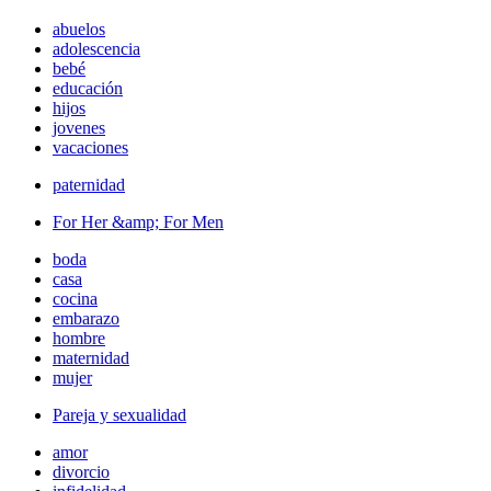
abuelos
adolescencia
bebé
educación
hijos
jovenes
vacaciones
paternidad
For Her &amp; For Men
boda
casa
cocina
embarazo
hombre
maternidad
mujer
Pareja y sexualidad
amor
divorcio