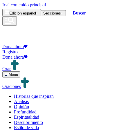
Ir al contenido principal
Buscar
Edición
español
Secciones
Dona ahora
Registro
Dona ahora
Orar
Menú
Oraciones
Historias que inspiran
Análisis
Opinión
Profundidad
Espiritualidad
Descubrimiento
Estilo de vida