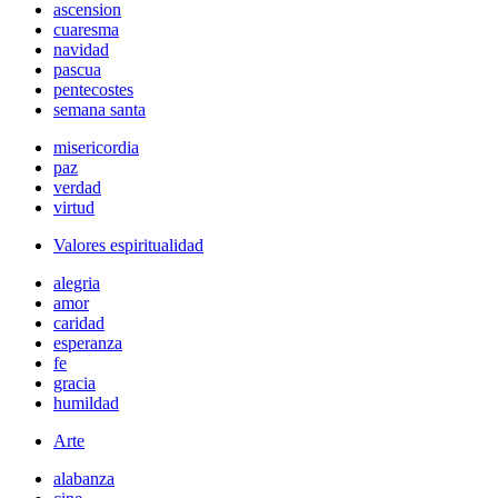
ascension
cuaresma
navidad
pascua
pentecostes
semana santa
misericordia
paz
verdad
virtud
Valores espiritualidad
alegria
amor
caridad
esperanza
fe
gracia
humildad
Arte
alabanza