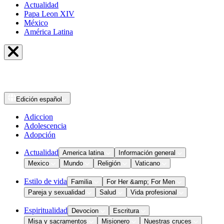
Actualidad
Papa Leon XIV
México
América Latina
Edición
español
Adiccion
Adolescencia
Adopción
Actualidad
America latina
Información general
Mexico
Mundo
Religión
Vaticano
Estilo de vida
Familia
For Her &amp; For Men
Pareja y sexualidad
Salud
Vida profesional
Espiritualidad
Devocion
Escritura
Misa y sacramentos
Misionero
Nuestras cruces