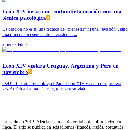
León XIV insta a no confundir la oración con una
técnica psicológica
La oración no es ni una técnica de "bienestar" ni una "evasión", sino
una dimensión esencial de la existencia...
america latina
León XIV visitará Uruguay, Argentina y Perú en
noviembre
Del 6 al 17 de noviembre, el Papa León XIV visitará por primera
vez América Latina. En este, que será su viaje...
Lanzado en 2013, Aleteia es un diario gratuito de información en
línea. El sitio se publica en seis idiomas (francés, inglés, portugués,