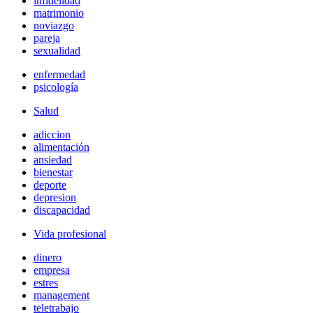
infidelidad
matrimonio
noviazgo
pareja
sexualidad
enfermedad
psicología
Salud
adiccion
alimentación
ansiedad
bienestar
deporte
depresion
discapacidad
Vida profesional
dinero
empresa
estres
management
teletrabajo