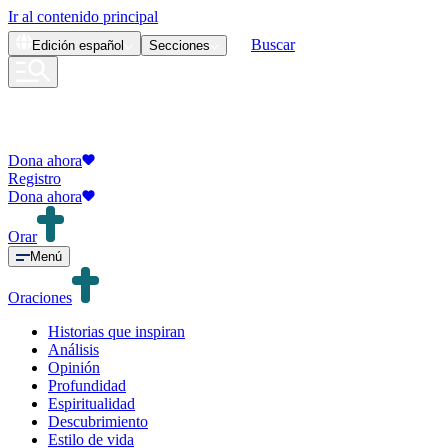
Ir al contenido principal
Buscar
Edición
español
Secciones
Dona ahora
Registro
Dona ahora
Orar
Menú
Oraciones
Historias que inspiran
Análisis
Opinión
Profundidad
Espiritualidad
Descubrimiento
Estilo de vida