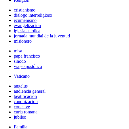
Religión
cristianismo
dialogo interreligioso
ecumenismo
evangelizacion
iglesia catolica
jornada mundial de la juventud
misionero
misa
papa francisco
sinodo
viaje apostólico
Vaticano
angelus
audiencia general
beatificacion
canonizacion
conclave
curia romana
jubileo
Familia