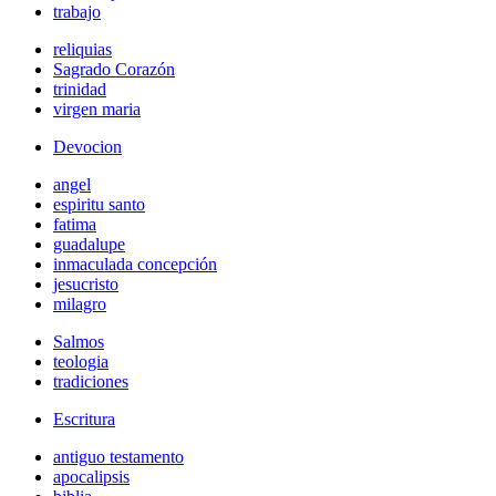
trabajo
reliquias
Sagrado Corazón
trinidad
virgen maria
Devocion
angel
espiritu santo
fatima
guadalupe
inmaculada concepción
jesucristo
milagro
Salmos
teologia
tradiciones
Escritura
antiguo testamento
apocalipsis