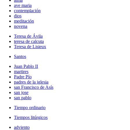
alma
ave maria
contemplación
dios
meditación
novena
Teresa de Ávila
teresa de calcuta
Teresa de Lisieux
Santos
Juan Pablo II
martires
Padre Pío
padres de la iglesia
san Francisco de Asís
san jose
san pablo
Tiempo ordinario
Tiempos litúrgicos
adviento