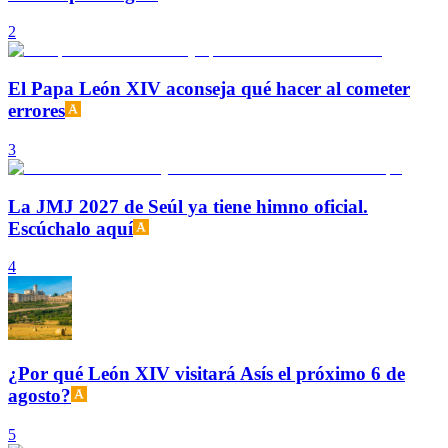
2
El Papa León XIV aconseja qué hacer al cometer
errores
3
La JMJ 2027 de Seúl ya tiene himno oficial.
Escúchalo aquí
4
¿Por qué León XIV visitará Asís el próximo 6 de
agosto?
5