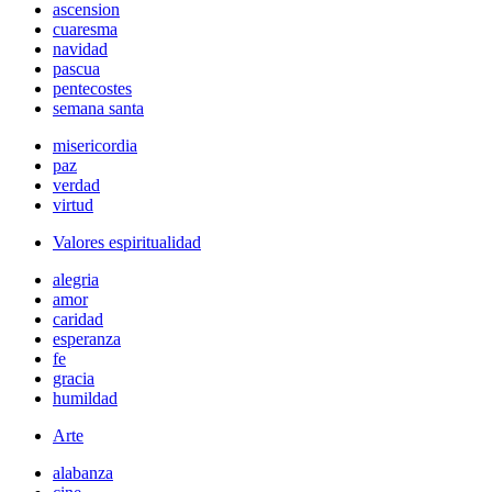
ascension
cuaresma
navidad
pascua
pentecostes
semana santa
misericordia
paz
verdad
virtud
Valores espiritualidad
alegria
amor
caridad
esperanza
fe
gracia
humildad
Arte
alabanza