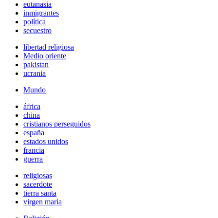
eutanasia
inmigrantes
política
secuestro
libertad religiosa
Medio oriente
pakistan
ucrania
Mundo
áfrica
china
cristianos perseguidos
españa
estados unidos
francia
guerra
religiosas
sacerdote
tierra santa
virgen maria