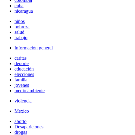
colombia
cuba
nicaragua
niños
pobreza
salud
trabajo
Información general
caritas
deporte
educación
elecciones
familia
jovenes
medio ambiente
violencia
Mexico
aborto
Desapariciones
drogas