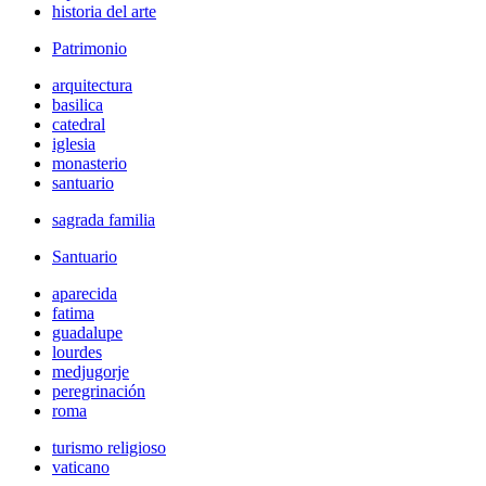
historia del arte
Patrimonio
arquitectura
basilica
catedral
iglesia
monasterio
santuario
sagrada familia
Santuario
aparecida
fatima
guadalupe
lourdes
medjugorje
peregrinación
roma
turismo religioso
vaticano