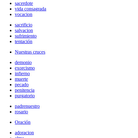
sacerdote
vida consagrada
vocacion
sacrificio
salvacion
sufrimiento
tentación
Nuestras cruces
demonio
exorcismo
infierno
muerte
pecado
penitencia
purgatorio
padrenuestro
rosario
Oración
adoracion