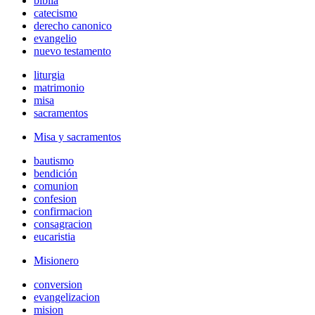
biblia
catecismo
derecho canonico
evangelio
nuevo testamento
liturgia
matrimonio
misa
sacramentos
Misa y sacramentos
bautismo
bendición
comunion
confesion
confirmacion
consagracion
eucaristia
Misionero
conversion
evangelizacion
mision