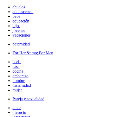
abuelos
adolescencia
bebé
educación
hijos
jovenes
vacaciones
paternidad
For Her &amp; For Men
boda
casa
cocina
embarazo
hombre
maternidad
mujer
Pareja y sexualidad
amor
divorcio