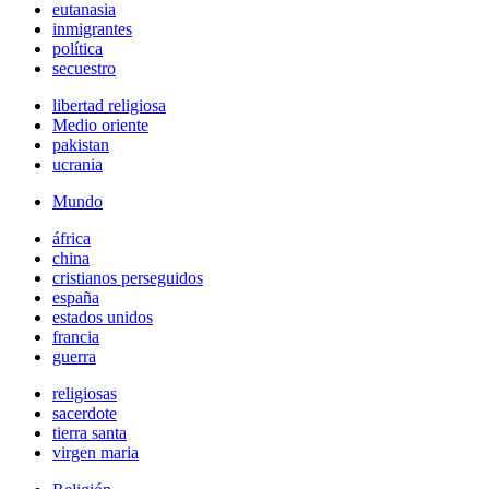
eutanasia
inmigrantes
política
secuestro
libertad religiosa
Medio oriente
pakistan
ucrania
Mundo
áfrica
china
cristianos perseguidos
españa
estados unidos
francia
guerra
religiosas
sacerdote
tierra santa
virgen maria