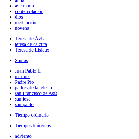
alma
ave maria
contemplación
dios
meditación
novena
Teresa de Ávila
teresa de calcuta
Teresa de Lisieux
Santos
Juan Pablo II
martires
Padre Pío
padres de la iglesia
san Francisco de Asís
san jose
san pablo
Tiempo ordinario
Tiempos litúrgicos
adviento