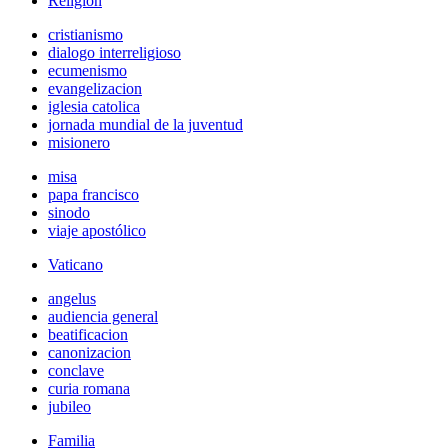
Religión
cristianismo
dialogo interreligioso
ecumenismo
evangelizacion
iglesia catolica
jornada mundial de la juventud
misionero
misa
papa francisco
sinodo
viaje apostólico
Vaticano
angelus
audiencia general
beatificacion
canonizacion
conclave
curia romana
jubileo
Familia