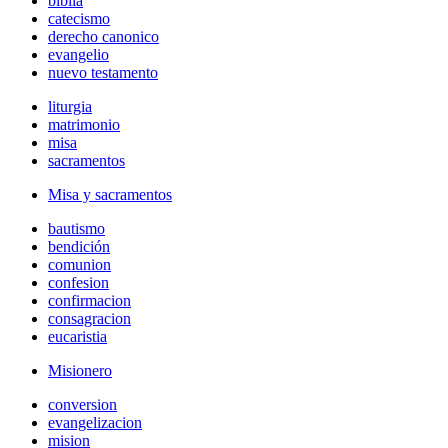
biblia
catecismo
derecho canonico
evangelio
nuevo testamento
liturgia
matrimonio
misa
sacramentos
Misa y sacramentos
bautismo
bendición
comunion
confesion
confirmacion
consagracion
eucaristia
Misionero
conversion
evangelizacion
mision