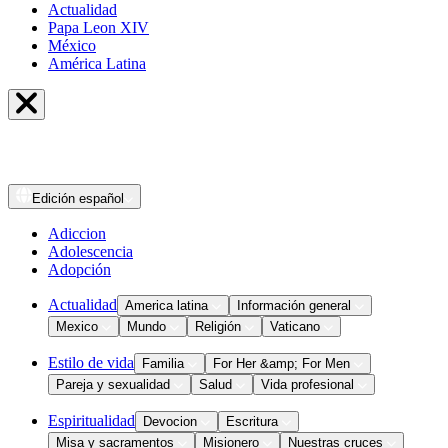
Actualidad
Papa Leon XIV
México
América Latina
Edición
español
Adiccion
Adolescencia
Adopción
Actualidad
America latina
Información general
Mexico
Mundo
Religión
Vaticano
Estilo de vida
Familia
For Her &amp; For Men
Pareja y sexualidad
Salud
Vida profesional
Espiritualidad
Devocion
Escritura
Misa y sacramentos
Misionero
Nuestras cruces