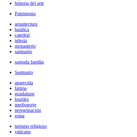
historia del arte
Patrimonio
arquitectura
basilica
catedral
iglesia
monasterio
santuario
sagrada familia
Santuario
aparecida
fatima
guadalupe
lourdes
medjugorje
peregrinación
roma
turismo religioso
vaticano