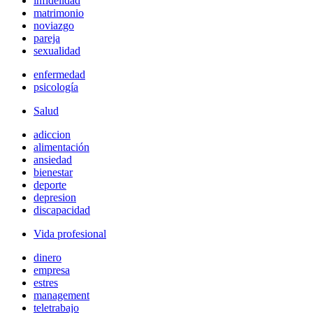
infidelidad
matrimonio
noviazgo
pareja
sexualidad
enfermedad
psicología
Salud
adiccion
alimentación
ansiedad
bienestar
deporte
depresion
discapacidad
Vida profesional
dinero
empresa
estres
management
teletrabajo