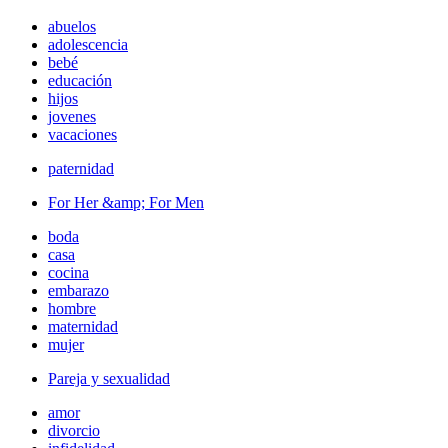
abuelos
adolescencia
bebé
educación
hijos
jovenes
vacaciones
paternidad
For Her &amp; For Men
boda
casa
cocina
embarazo
hombre
maternidad
mujer
Pareja y sexualidad
amor
divorcio