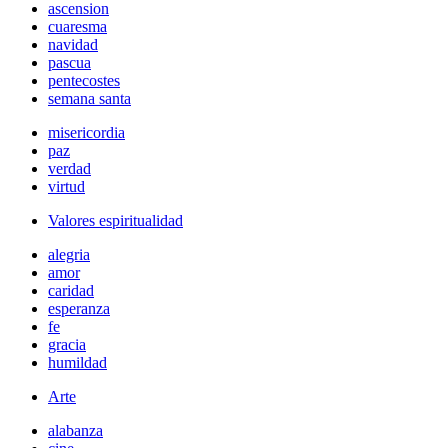
ascension
cuaresma
navidad
pascua
pentecostes
semana santa
misericordia
paz
verdad
virtud
Valores espiritualidad
alegria
amor
caridad
esperanza
fe
gracia
humildad
Arte
alabanza