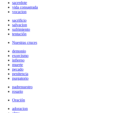
sacerdote
vida consagrada
vocacion
sacrificio
salvacion
sufrimiento
tentación
Nuestras cruces
demonio
exorcismo
infierno
muerte
pecado
penitencia
purgatorio
padrenuestro
rosario
Oración
adoracion