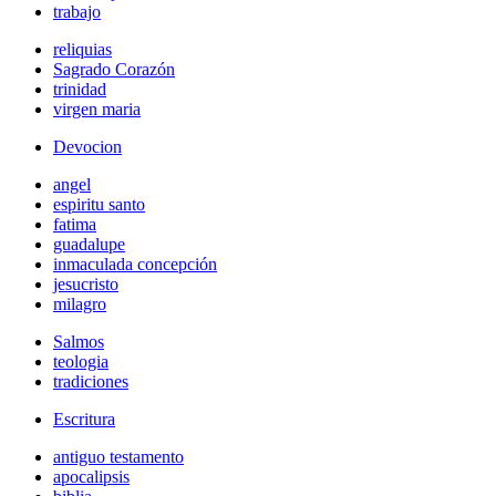
trabajo
reliquias
Sagrado Corazón
trinidad
virgen maria
Devocion
angel
espiritu santo
fatima
guadalupe
inmaculada concepción
jesucristo
milagro
Salmos
teologia
tradiciones
Escritura
antiguo testamento
apocalipsis