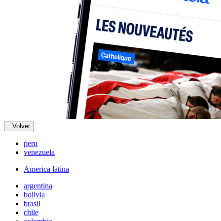
Volver
peru
venezuela
America latina
argentina
bolivia
brasil
chile