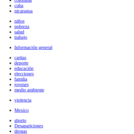
colombia
cuba
nicaragua
niños
pobreza
salud
trabajo
Información general
caritas
deporte
educación
elecciones
familia
jovenes
medio ambiente
violencia
Mexico
aborto
Desapariciones
drogas