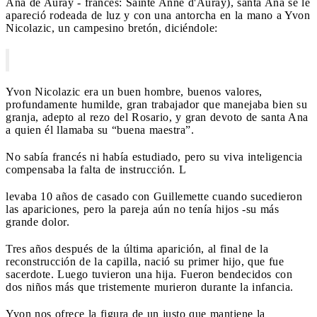
Ana de Auray - francés: Sainte Anne d'Auray), santa Ana se le
apareció rodeada de luz y con una antorcha en la mano a Yvon
Nicolazic, un campesino bretón, diciéndole:
Yvon Nicolazic era un buen hombre, buenos valores,
profundamente humilde, gran trabajador que manejaba bien su
granja, adepto al rezo del Rosario, y gran devoto de santa Ana
a quien él llamaba su “buena maestra”.
No sabía francés ni había estudiado, pero su viva inteligencia
compensaba la falta de instrucción. L
levaba 10 años de casado con Guillemette cuando sucedieron
las apariciones, pero la pareja aún no tenía hijos -su más
grande dolor.
Tres años después de la última aparición, al final de la
reconstrucción de la capilla, nació su primer hijo, que fue
sacerdote. Luego tuvieron una hija. Fueron bendecidos con
dos niños más que tristemente murieron durante la infancia.
Yvon nos ofrece la figura de un justo que mantiene la