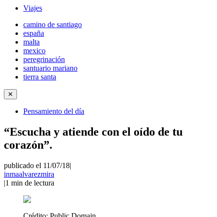
Viajes
camino de santiago
españa
malta
mexico
peregrinación
santuario mariano
tierra santa
✕
Pensamiento del día
“Escucha y atiende con el oído de tu
corazón”.
publicado el 11/07/18
|
inmaalvarezmira
|
1
min de lectura
Crédito:
Public Domain