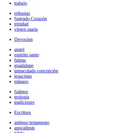
trabajo
reliquias
Sagrado Corazón
trinidad
virgen maria
Devocion
angel
espiritu santo
fatima
guadalupe
inmaculada concepción
jesucristo
milagro
Salmos
teologia
tradiciones
Escritura
antiguo testamento
apocalipsis