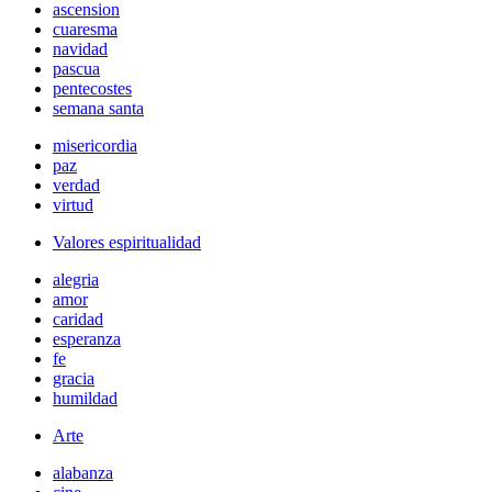
ascension
cuaresma
navidad
pascua
pentecostes
semana santa
misericordia
paz
verdad
virtud
Valores espiritualidad
alegria
amor
caridad
esperanza
fe
gracia
humildad
Arte
alabanza