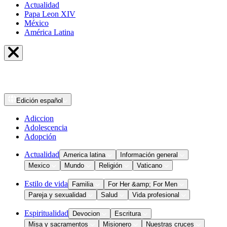
Actualidad
Papa Leon XIV
México
América Latina
Edición
español
Adiccion
Adolescencia
Adopción
Actualidad
America latina
Información general
Mexico
Mundo
Religión
Vaticano
Estilo de vida
Familia
For Her &amp; For Men
Pareja y sexualidad
Salud
Vida profesional
Espiritualidad
Devocion
Escritura
Misa y sacramentos
Misionero
Nuestras cruces