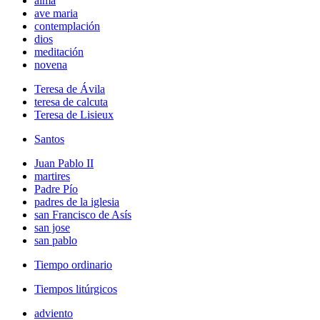
alma
ave maria
contemplación
dios
meditación
novena
Teresa de Ávila
teresa de calcuta
Teresa de Lisieux
Santos
Juan Pablo II
martires
Padre Pío
padres de la iglesia
san Francisco de Asís
san jose
san pablo
Tiempo ordinario
Tiempos litúrgicos
adviento