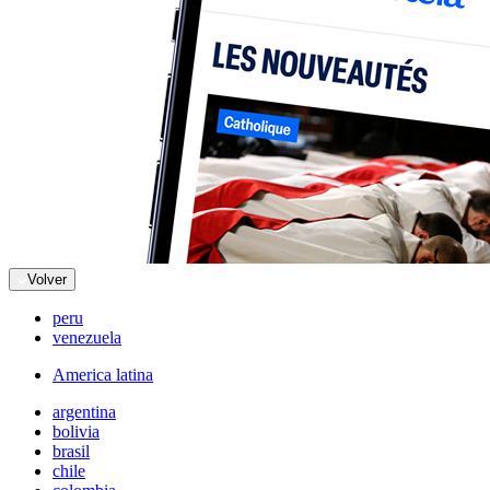
Volver
peru
venezuela
America latina
argentina
bolivia
brasil
chile