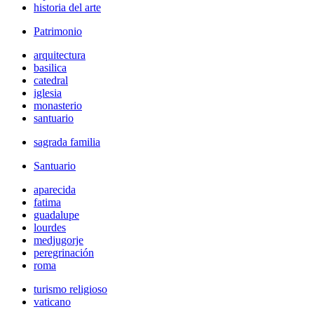
historia del arte
Patrimonio
arquitectura
basilica
catedral
iglesia
monasterio
santuario
sagrada familia
Santuario
aparecida
fatima
guadalupe
lourdes
medjugorje
peregrinación
roma
turismo religioso
vaticano