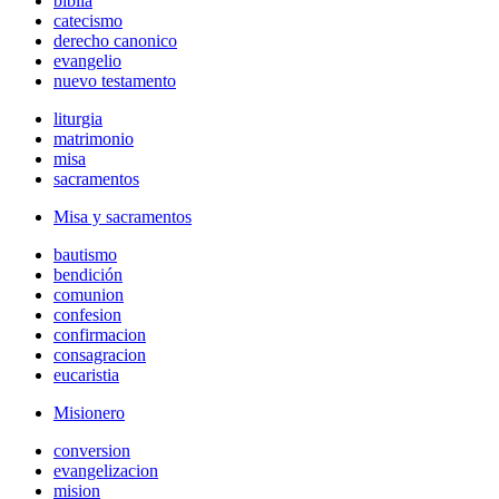
biblia
catecismo
derecho canonico
evangelio
nuevo testamento
liturgia
matrimonio
misa
sacramentos
Misa y sacramentos
bautismo
bendición
comunion
confesion
confirmacion
consagracion
eucaristia
Misionero
conversion
evangelizacion
mision