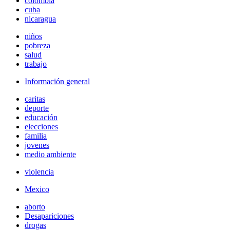
colombia
cuba
nicaragua
niños
pobreza
salud
trabajo
Información general
caritas
deporte
educación
elecciones
familia
jovenes
medio ambiente
violencia
Mexico
aborto
Desapariciones
drogas