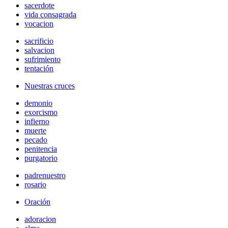
sacerdote
vida consagrada
vocacion
sacrificio
salvacion
sufrimiento
tentación
Nuestras cruces
demonio
exorcismo
infierno
muerte
pecado
penitencia
purgatorio
padrenuestro
rosario
Oración
adoracion