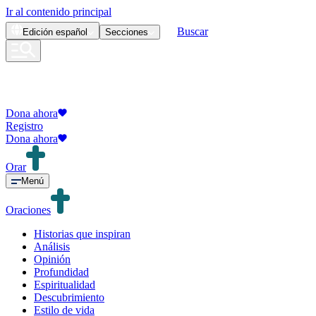
Ir al contenido principal
Buscar
Edición
español
Secciones
Dona ahora
Registro
Dona ahora
Orar
Menú
Oraciones
Historias que inspiran
Análisis
Opinión
Profundidad
Espiritualidad
Descubrimiento
Estilo de vida