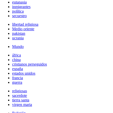
eutanasia
inmigrantes
política
secuestro
libertad religiosa
Medio oriente
pakistan
ucrania
Mundo
áfrica
china
cristianos perseguidos
españa
estados unidos
francia
guerra
religiosas
sacerdote
tierra santa
virgen maria