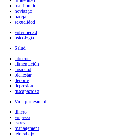
infidelidad
matrimonio
noviazgo
pareja
sexualidad
enfermedad
psicología
Salud
adiccion
alimentación
ansiedad
bienestar
deporte
depresion
discapacidad
Vida profesional
dinero
empresa
estres
management
teletrabajo