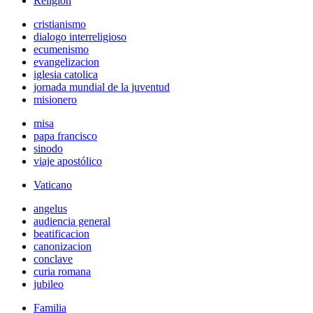
Religión
cristianismo
dialogo interreligioso
ecumenismo
evangelizacion
iglesia catolica
jornada mundial de la juventud
misionero
misa
papa francisco
sinodo
viaje apostólico
Vaticano
angelus
audiencia general
beatificacion
canonizacion
conclave
curia romana
jubileo
Familia