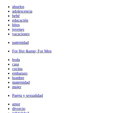
abuelos
adolescencia
bebé
educación
hijos
jovenes
vacaciones
paternidad
For Her &amp; For Men
boda
casa
cocina
embarazo
hombre
maternidad
mujer
Pareja y sexualidad
amor
divorcio