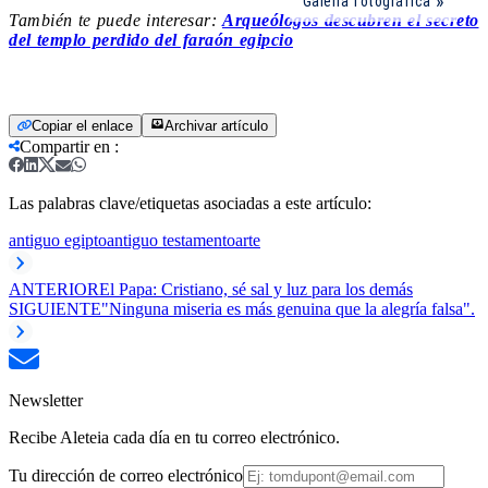
Galería fotográfica
También te puede interesar:
Arqueólogos descubren el secreto
del templo perdido del faraón egipcio
Copiar el enlace
Archivar artículo
Compartir en
:
Las palabras clave/etiquetas asociadas a este artículo:
antiguo egipto
antiguo testamento
arte
ANTERIOR
El Papa: Cristiano, sé sal y luz para los demás
SIGUIENTE
"Ninguna miseria es más genuina que la alegría falsa".
Newsletter
Recibe Aleteia cada día en tu correo electrónico.
Tu dirección de correo electrónico