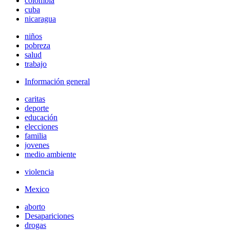
colombia
cuba
nicaragua
niños
pobreza
salud
trabajo
Información general
caritas
deporte
educación
elecciones
familia
jovenes
medio ambiente
violencia
Mexico
aborto
Desapariciones
drogas