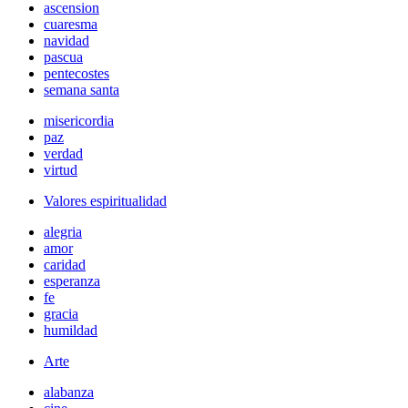
ascension
cuaresma
navidad
pascua
pentecostes
semana santa
misericordia
paz
verdad
virtud
Valores espiritualidad
alegria
amor
caridad
esperanza
fe
gracia
humildad
Arte
alabanza