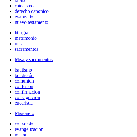
biblia
catecismo
derecho canonico
evangelio
nuevo testamento
liturgia
matrimonio
misa
sacramentos
Misa y sacramentos
bautismo
bendición
comunion
confesion
confirmacion
consagracion
eucaristia
Misionero
conversion
evangelizacion
mision