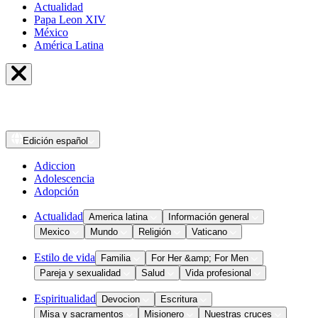
Actualidad
Papa Leon XIV
México
América Latina
Edición
español
Adiccion
Adolescencia
Adopción
Actualidad
America latina
Información general
Mexico
Mundo
Religión
Vaticano
Estilo de vida
Familia
For Her &amp; For Men
Pareja y sexualidad
Salud
Vida profesional
Espiritualidad
Devocion
Escritura
Misa y sacramentos
Misionero
Nuestras cruces