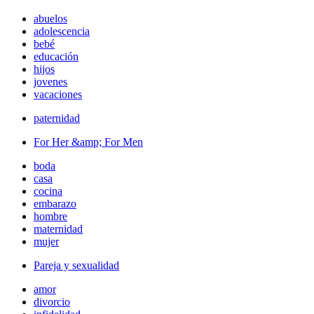
abuelos
adolescencia
bebé
educación
hijos
jovenes
vacaciones
paternidad
For Her &amp; For Men
boda
casa
cocina
embarazo
hombre
maternidad
mujer
Pareja y sexualidad
amor
divorcio