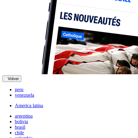
Volver
peru
venezuela
America latina
argentina
bolivia
brasil
chile