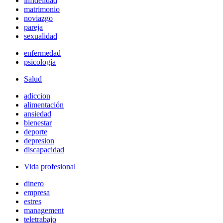
infidelidad
matrimonio
noviazgo
pareja
sexualidad
enfermedad
psicología
Salud
adiccion
alimentación
ansiedad
bienestar
deporte
depresion
discapacidad
Vida profesional
dinero
empresa
estres
management
teletrabajo