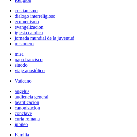
Religión
cristianismo
dialogo interreligioso
ecumenismo
evangelizacion
iglesia catolica
jornada mundial de la juventud
misionero
misa
papa francisco
sinodo
viaje apostólico
Vaticano
angelus
audiencia general
beatificacion
canonizacion
conclave
curia romana
jubileo
Familia