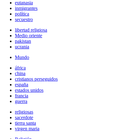
eutanasia
inmigrantes
política
secuestro
libertad religiosa
Medio oriente
pakistan
ucrania
Mundo
áfrica
china
cristianos perseguidos
españa
estados unidos
francia
guerra
religiosas
sacerdote
tierra santa
virgen maria