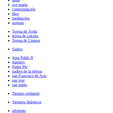
alma
ave maria
contemplación
dios
meditación
novena
Teresa de Ávila
teresa de calcuta
Teresa de Lisieux
Santos
Juan Pablo II
martires
Padre Pío
padres de la iglesia
san Francisco de Asís
san jose
san pablo
Tiempo ordinario
Tiempos litúrgicos
adviento