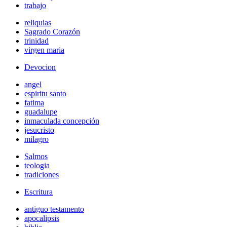
trabajo
reliquias
Sagrado Corazón
trinidad
virgen maria
Devocion
angel
espiritu santo
fatima
guadalupe
inmaculada concepción
jesucristo
milagro
Salmos
teologia
tradiciones
Escritura
antiguo testamento
apocalipsis