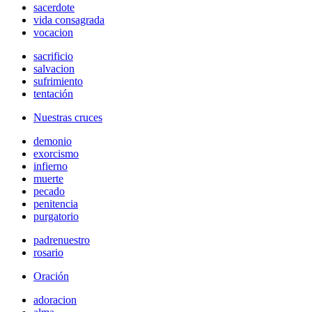
sacerdote
vida consagrada
vocacion
sacrificio
salvacion
sufrimiento
tentación
Nuestras cruces
demonio
exorcismo
infierno
muerte
pecado
penitencia
purgatorio
padrenuestro
rosario
Oración
adoracion