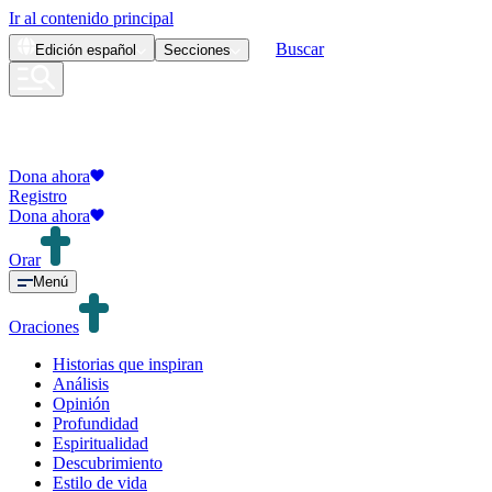
Ir al contenido principal
Buscar
Edición
español
Secciones
Dona ahora
Registro
Dona ahora
Orar
Menú
Oraciones
Historias que inspiran
Análisis
Opinión
Profundidad
Espiritualidad
Descubrimiento
Estilo de vida