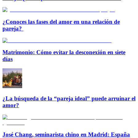
¿Conoces las fases del amor en una relación de
pareja?
Matrimonio: Cómo evitar la desconexión en siete
días
¿La búsqueda de la “pareja ideal” puede arruinar el
amor?
José Chang, seminarista chino en Madrid: España