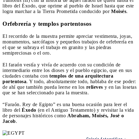
Tumotsis III) con la historia de aquel faraón de quien habla el
libro del Éxodo, que oprime al pueblo de Israel hasta que este
logra marchar a la Tierra Prometida conducido por
Moisés
.
Orfebrería y templos portentosos
El recorrido de la muestra permite apreciar vestimenta, joyas,
monumentos, sarcófagos y pequeños trabajos de orfebrería en
el que se subraya el trabajo en granito y las piedras
semipreciosas o el oro.
El faraón vestía y vivía de acuerdo con su condición de
intermediario entre los dioses y el pueblo egipcio, que en sus
ciudades contaba con
templos de una arquitectura
portentosa
. Y todo, absolutamente todo, hablaba de ese poder:
de ahí que también pueda leerse en los
relieves
y en las losetas
que se han seleccionado para la muestra.
“Faraón. Rey de Egipto” es una buena ocasión para leer el
libro del
Éxodo
(en el Antiguo Testamento) y revisitar la vida
de personajes históricos como
Abraham, Moisés, José o
Jacob
.