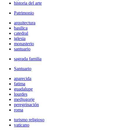
historia del arte
Patrimonio
arquitectura
basilica
catedral
iglesia
monasterio
santuario
sagrada familia
Santuario
aparecida
fatima
guadalupe
lourdes
medjugorje
peregrinación
roma
turismo religioso
vaticano