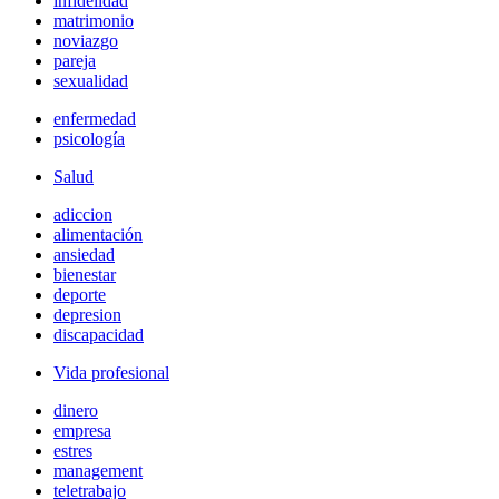
infidelidad
matrimonio
noviazgo
pareja
sexualidad
enfermedad
psicología
Salud
adiccion
alimentación
ansiedad
bienestar
deporte
depresion
discapacidad
Vida profesional
dinero
empresa
estres
management
teletrabajo