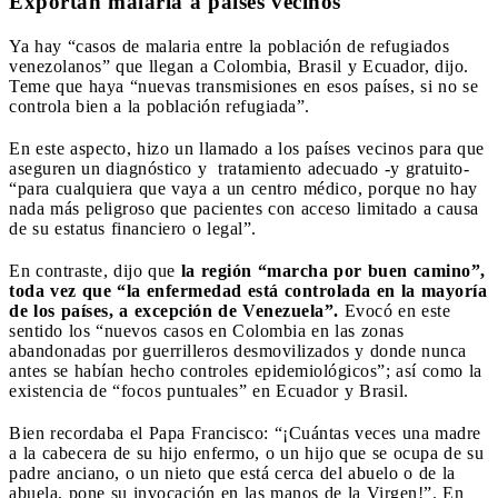
Exportan malaria a países vecinos
Ya hay “casos de malaria entre la población de refugiados
venezolanos” que llegan a Colombia, Brasil y Ecuador, dijo.
Teme que haya “nuevas transmisiones en esos países, si no se
controla bien a la población refugiada”.
En este aspecto, hizo un llamado a los países vecinos para que
aseguren un diagnóstico y tratamiento adecuado -y gratuito-
“para cualquiera que vaya a un centro médico, porque no hay
nada más peligroso que pacientes con acceso limitado a causa
de su estatus financiero o legal”.
En contraste, dijo que
la región “marcha por buen camino”,
toda vez que “la enfermedad está controlada en la mayoría
de los países, a excepción de Venezuela”.
Evocó en este
sentido los “nuevos casos en Colombia en las zonas
abandonadas por guerrilleros desmovilizados y donde nunca
antes se habían hecho controles epidemiológicos”; así como la
existencia de “focos puntuales” en Ecuador y Brasil.
Bien recordaba el Papa Francisco: “¡Cuántas veces una madre
a la cabecera de su hijo enfermo, o un hijo que se ocupa de su
padre anciano, o un nieto que está cerca del abuelo o de la
abuela, pone su invocación en las manos de la Virgen!”. En