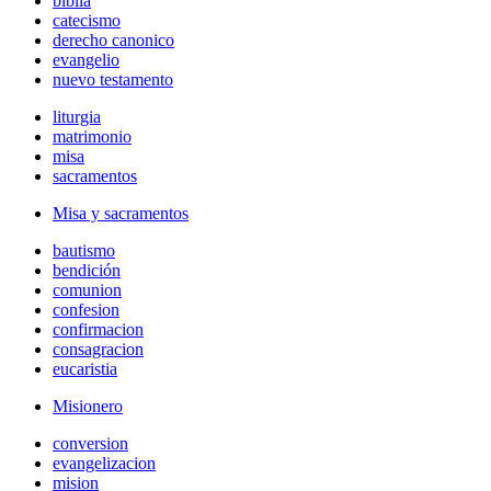
biblia
catecismo
derecho canonico
evangelio
nuevo testamento
liturgia
matrimonio
misa
sacramentos
Misa y sacramentos
bautismo
bendición
comunion
confesion
confirmacion
consagracion
eucaristia
Misionero
conversion
evangelizacion
mision