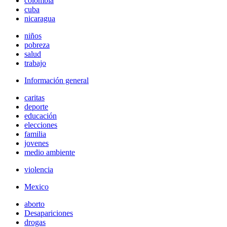
colombia
cuba
nicaragua
niños
pobreza
salud
trabajo
Información general
caritas
deporte
educación
elecciones
familia
jovenes
medio ambiente
violencia
Mexico
aborto
Desapariciones
drogas