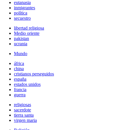
eutanasia
inmigrantes
política
secuestro
libertad religiosa
Medio oriente
pakistan
ucrania
Mundo
áfrica
china
cristianos perseguidos
españa
estados unidos
francia
guerra
religiosas
sacerdote
tierra santa
virgen maria