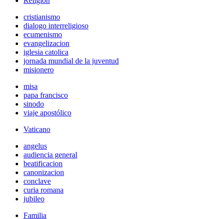
Religión
cristianismo
dialogo interreligioso
ecumenismo
evangelizacion
iglesia catolica
jornada mundial de la juventud
misionero
misa
papa francisco
sinodo
viaje apostólico
Vaticano
angelus
audiencia general
beatificacion
canonizacion
conclave
curia romana
jubileo
Familia