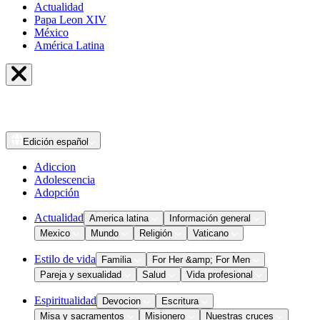
Actualidad
Papa Leon XIV
México
América Latina
Edición
español
Adiccion
Adolescencia
Adopción
Actualidad
America latina
Información general
Mexico
Mundo
Religión
Vaticano
Estilo de vida
Familia
For Her &amp; For Men
Pareja y sexualidad
Salud
Vida profesional
Espiritualidad
Devocion
Escritura
Misa y sacramentos
Misionero
Nuestras cruces