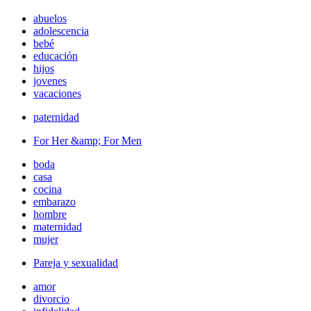
abuelos
adolescencia
bebé
educación
hijos
jovenes
vacaciones
paternidad
For Her &amp; For Men
boda
casa
cocina
embarazo
hombre
maternidad
mujer
Pareja y sexualidad
amor
divorcio