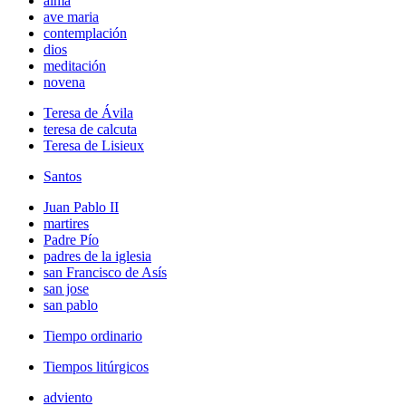
alma
ave maria
contemplación
dios
meditación
novena
Teresa de Ávila
teresa de calcuta
Teresa de Lisieux
Santos
Juan Pablo II
martires
Padre Pío
padres de la iglesia
san Francisco de Asís
san jose
san pablo
Tiempo ordinario
Tiempos litúrgicos
adviento