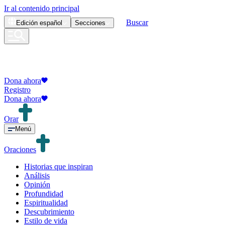
Ir al contenido principal
Buscar
Edición
español
Secciones
Dona ahora
Registro
Dona ahora
Orar
Menú
Oraciones
Historias que inspiran
Análisis
Opinión
Profundidad
Espiritualidad
Descubrimiento
Estilo de vida