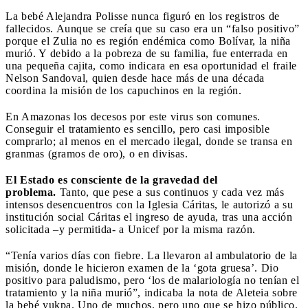
La bebé Alejandra Polisse nunca figuró en los registros de
fallecidos. Aunque se creía que su caso era un “falso positivo”
porque el Zulia no es región endémica como Bolívar, la niña
murió. Y debido a la pobreza de su familia, fue enterrada en
una pequeña cajita, como indicara en esa oportunidad el fraile
Nelson Sandoval, quien desde hace más de una década
coordina la misión de los capuchinos en la región.
En Amazonas los decesos por este virus son comunes.
Conseguir el tratamiento es sencillo, pero casi imposible
comprarlo; al menos en el mercado ilegal, donde se transa en
granmas (gramos de oro), o en divisas.
El Estado es consciente de la gravedad del
problema.
Tanto, que pese a sus continuos y cada vez más
intensos desencuentros con la Iglesia Cáritas, le autorizó a su
institución social Cáritas el ingreso de ayuda, tras una acción
solicitada –y permitida- a Unicef por la misma razón.
“Tenía varios días con fiebre. La llevaron al ambulatorio de la
misión, donde le hicieron examen de la ‘gota gruesa’. Dio
positivo para paludismo, pero ‘los de malariología no tenían el
tratamiento y la niña murió”, indicaba la nota de Aleteia sobre
la bebé yukpa. Uno de muchos, pero uno que se hizo público.