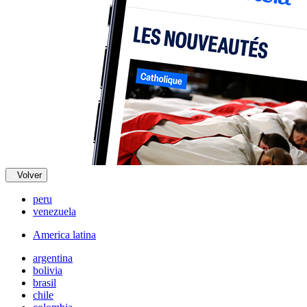
Volver
peru
venezuela
America latina
argentina
bolivia
brasil
chile