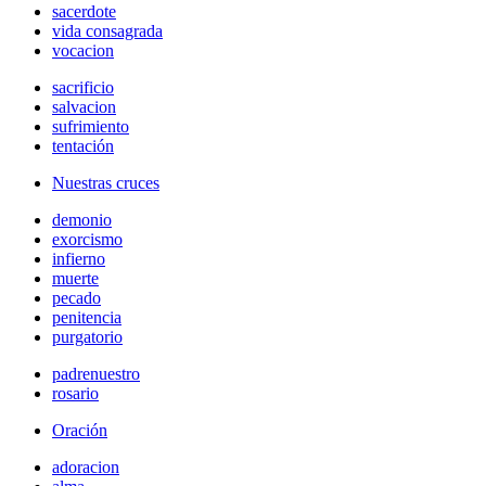
sacerdote
vida consagrada
vocacion
sacrificio
salvacion
sufrimiento
tentación
Nuestras cruces
demonio
exorcismo
infierno
muerte
pecado
penitencia
purgatorio
padrenuestro
rosario
Oración
adoracion