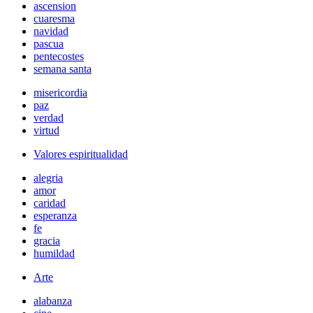
ascension
cuaresma
navidad
pascua
pentecostes
semana santa
misericordia
paz
verdad
virtud
Valores espiritualidad
alegria
amor
caridad
esperanza
fe
gracia
humildad
Arte
alabanza