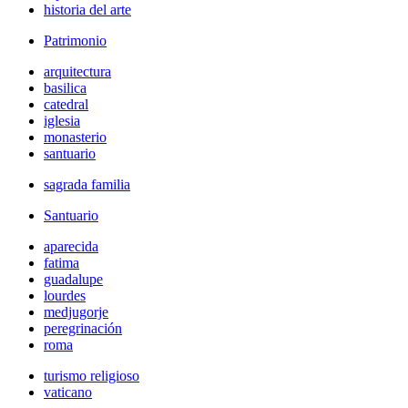
historia del arte
Patrimonio
arquitectura
basilica
catedral
iglesia
monasterio
santuario
sagrada familia
Santuario
aparecida
fatima
guadalupe
lourdes
medjugorje
peregrinación
roma
turismo religioso
vaticano