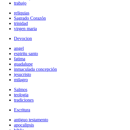
trabajo
reliquias
Sagrado Corazón
trinidad
virgen maria
Devocion
angel
espiritu santo
fatima
guadalupe
inmaculada concepción
jesucristo
milagro
Salmos
teologia
tradiciones
Escritura
antiguo testamento
apocalipsis