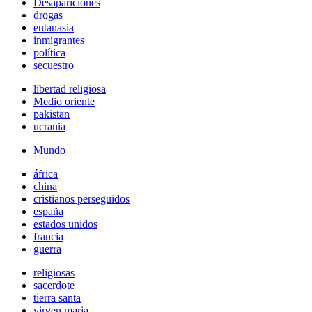
Desapariciones
drogas
eutanasia
inmigrantes
política
secuestro
libertad religiosa
Medio oriente
pakistan
ucrania
Mundo
áfrica
china
cristianos perseguidos
españa
estados unidos
francia
guerra
religiosas
sacerdote
tierra santa
virgen maria