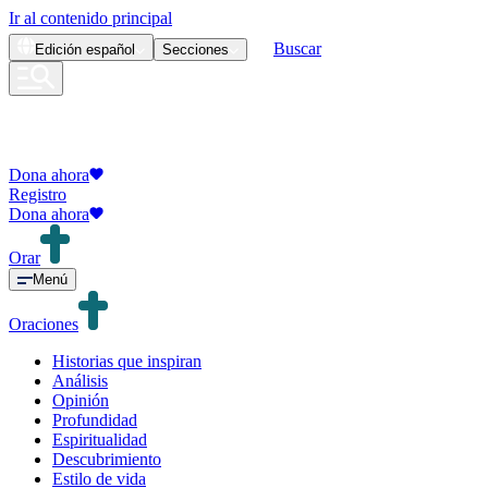
Ir al contenido principal
Buscar
Edición
español
Secciones
Dona ahora
Registro
Dona ahora
Orar
Menú
Oraciones
Historias que inspiran
Análisis
Opinión
Profundidad
Espiritualidad
Descubrimiento
Estilo de vida