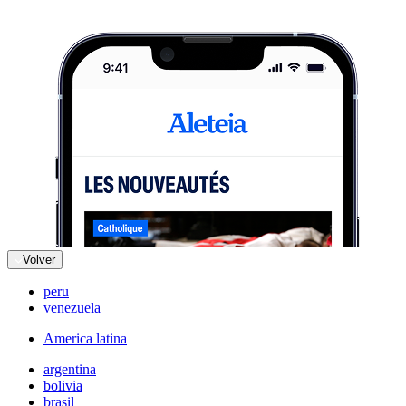
Volver
peru
venezuela
America latina
argentina
bolivia
brasil