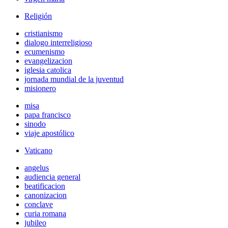
Religión
cristianismo
dialogo interreligioso
ecumenismo
evangelizacion
iglesia catolica
jornada mundial de la juventud
misionero
misa
papa francisco
sinodo
viaje apostólico
Vaticano
angelus
audiencia general
beatificacion
canonizacion
conclave
curia romana
jubileo