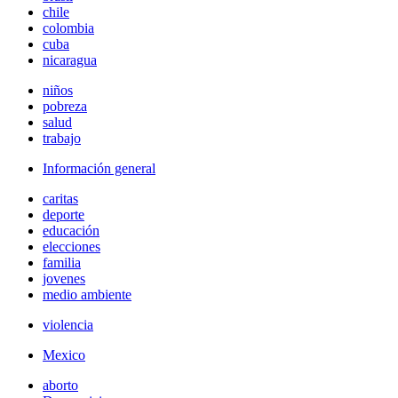
chile
colombia
cuba
nicaragua
niños
pobreza
salud
trabajo
Información general
caritas
deporte
educación
elecciones
familia
jovenes
medio ambiente
violencia
Mexico
aborto