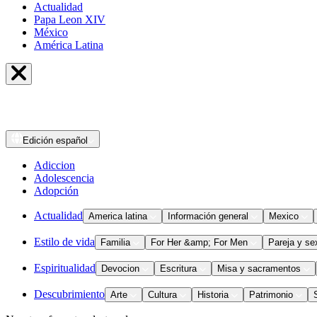
Actualidad
Papa Leon XIV
México
América Latina
Edición
español
Adiccion
Adolescencia
Adopción
Actualidad
America latina
Información general
Mexico
Estilo de vida
Familia
For Her &amp; For Men
Pareja y se
Espiritualidad
Devocion
Escritura
Misa y sacramentos
Descubrimiento
Arte
Cultura
Historia
Patrimonio