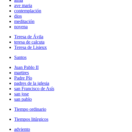
alma
ave maria
contemplación
dios
meditación
novena
Teresa de Ávila
teresa de calcuta
Teresa de Lisieux
Santos
Juan Pablo II
martires
Padre Pío
padres de la iglesia
san Francisco de Asís
san jose
san pablo
Tiempo ordinario
Tiempos litúrgicos
adviento