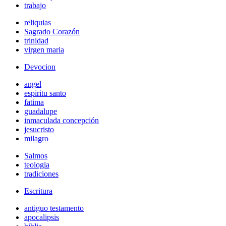
trabajo
reliquias
Sagrado Corazón
trinidad
virgen maria
Devocion
angel
espiritu santo
fatima
guadalupe
inmaculada concepción
jesucristo
milagro
Salmos
teologia
tradiciones
Escritura
antiguo testamento
apocalipsis