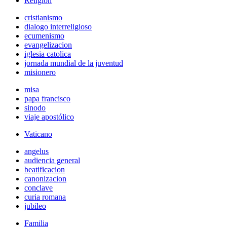
Religión
cristianismo
dialogo interreligioso
ecumenismo
evangelizacion
iglesia catolica
jornada mundial de la juventud
misionero
misa
papa francisco
sinodo
viaje apostólico
Vaticano
angelus
audiencia general
beatificacion
canonizacion
conclave
curia romana
jubileo
Familia