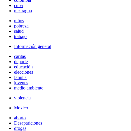
colombia
cuba
nicaragua
niños
pobreza
salud
trabajo
Información general
caritas
deporte
educación
elecciones
familia
jovenes
medio ambiente
violencia
Mexico
aborto
Desapariciones
drogas