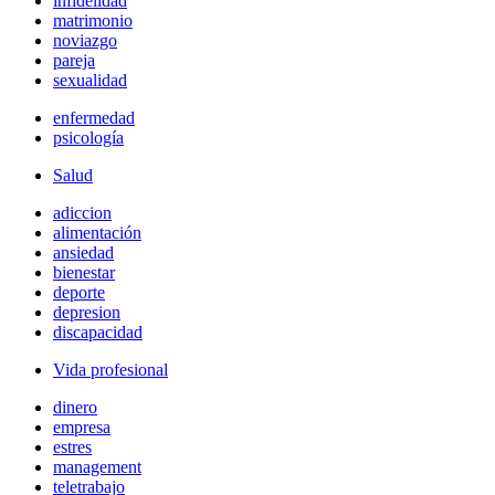
infidelidad
matrimonio
noviazgo
pareja
sexualidad
enfermedad
psicología
Salud
adiccion
alimentación
ansiedad
bienestar
deporte
depresion
discapacidad
Vida profesional
dinero
empresa
estres
management
teletrabajo