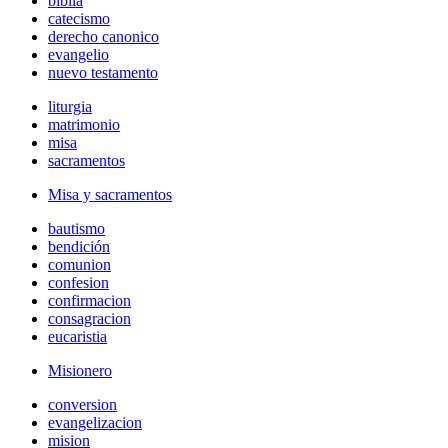
biblia
catecismo
derecho canonico
evangelio
nuevo testamento
liturgia
matrimonio
misa
sacramentos
Misa y sacramentos
bautismo
bendición
comunion
confesion
confirmacion
consagracion
eucaristia
Misionero
conversion
evangelizacion
mision