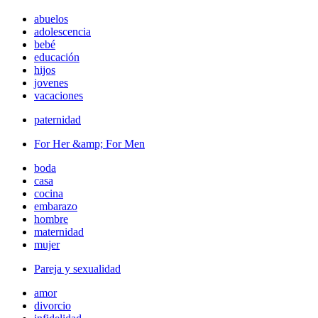
abuelos
adolescencia
bebé
educación
hijos
jovenes
vacaciones
paternidad
For Her &amp; For Men
boda
casa
cocina
embarazo
hombre
maternidad
mujer
Pareja y sexualidad
amor
divorcio