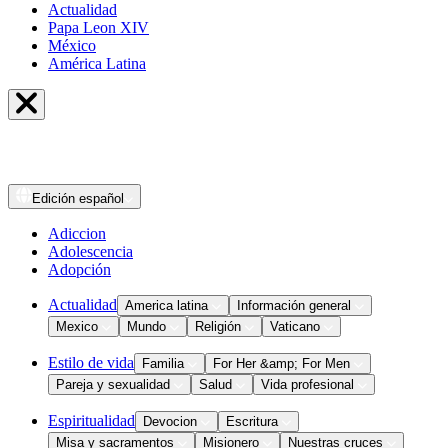
Actualidad
Papa Leon XIV
México
América Latina
Edición
español
Adiccion
Adolescencia
Adopción
Actualidad
America latina
Información general
Mexico
Mundo
Religión
Vaticano
Estilo de vida
Familia
For Her &amp; For Men
Pareja y sexualidad
Salud
Vida profesional
Espiritualidad
Devocion
Escritura
Misa y sacramentos
Misionero
Nuestras cruces