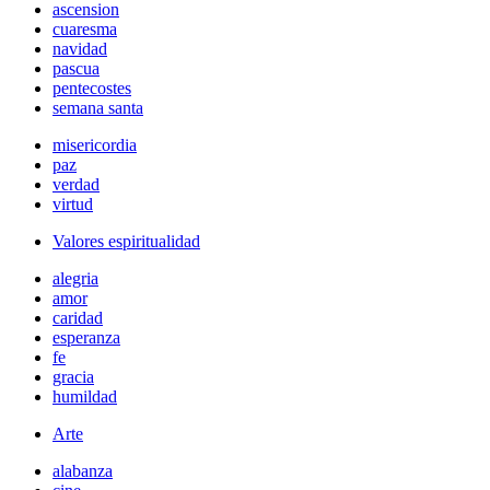
ascension
cuaresma
navidad
pascua
pentecostes
semana santa
misericordia
paz
verdad
virtud
Valores espiritualidad
alegria
amor
caridad
esperanza
fe
gracia
humildad
Arte
alabanza