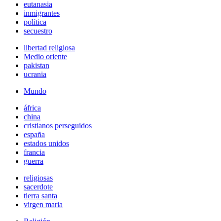
eutanasia
inmigrantes
política
secuestro
libertad religiosa
Medio oriente
pakistan
ucrania
Mundo
áfrica
china
cristianos perseguidos
españa
estados unidos
francia
guerra
religiosas
sacerdote
tierra santa
virgen maria