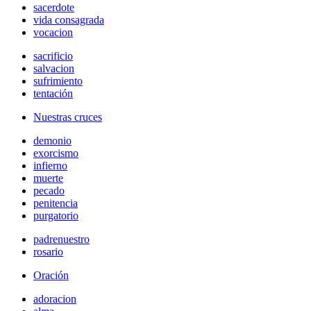
sacerdote
vida consagrada
vocacion
sacrificio
salvacion
sufrimiento
tentación
Nuestras cruces
demonio
exorcismo
infierno
muerte
pecado
penitencia
purgatorio
padrenuestro
rosario
Oración
adoracion