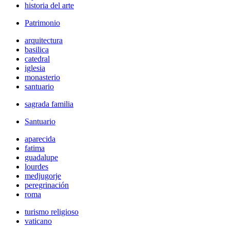
historia del arte
Patrimonio
arquitectura
basilica
catedral
iglesia
monasterio
santuario
sagrada familia
Santuario
aparecida
fatima
guadalupe
lourdes
medjugorje
peregrinación
roma
turismo religioso
vaticano