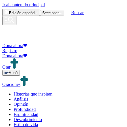
Ir al contenido principal
Buscar
Edición
español
Secciones
Dona ahora
Registro
Dona ahora
Orar
Menú
Oraciones
Historias que inspiran
Análisis
Opinión
Profundidad
Espiritualidad
Descubrimiento
Estilo de vida