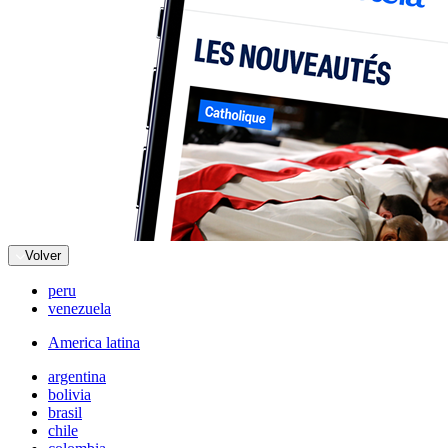
Volver
peru
venezuela
America latina
argentina
bolivia
brasil
chile