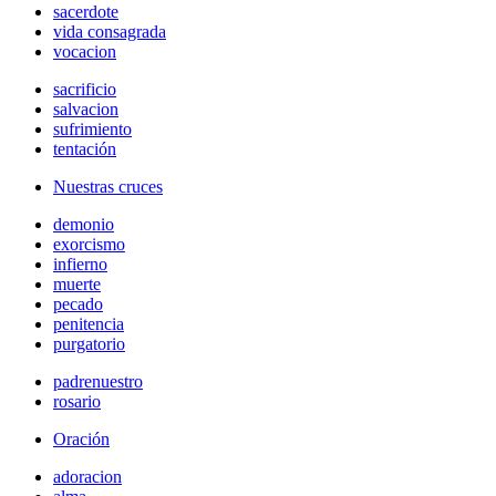
sacerdote
vida consagrada
vocacion
sacrificio
salvacion
sufrimiento
tentación
Nuestras cruces
demonio
exorcismo
infierno
muerte
pecado
penitencia
purgatorio
padrenuestro
rosario
Oración
adoracion