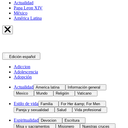
Actualidad
Papa Leon XIV
México
América Latina
Edición
español
Adiccion
Adolescencia
Adopción
Actualidad
America latina
Información general
Mexico
Mundo
Religión
Vaticano
Estilo de vida
Familia
For Her &amp; For Men
Pareja y sexualidad
Salud
Vida profesional
Espiritualidad
Devocion
Escritura
Misa y sacramentos
Misionero
Nuestras cruces