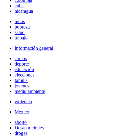
colombia
cuba
nicaragua
niños
pobreza
salud
trabajo
Información general
caritas
deporte
educación
elecciones
familia
jovenes
medio ambiente
violencia
Mexico
aborto
Desapariciones
drogas