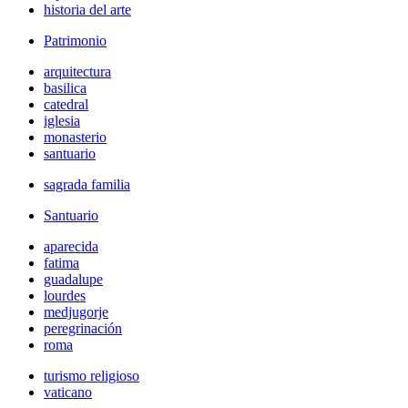
historia del arte
Patrimonio
arquitectura
basilica
catedral
iglesia
monasterio
santuario
sagrada familia
Santuario
aparecida
fatima
guadalupe
lourdes
medjugorje
peregrinación
roma
turismo religioso
vaticano