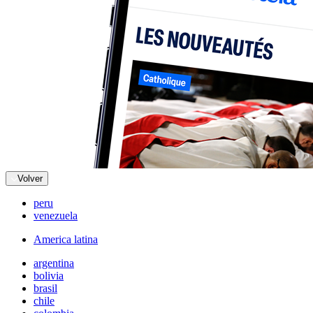
Volver
peru
venezuela
America latina
argentina
bolivia
brasil
chile