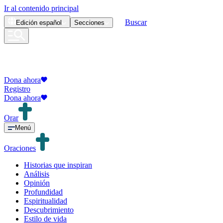
Ir al contenido principal
Buscar
Edición
español
Secciones
Dona ahora
Registro
Dona ahora
Orar
Menú
Oraciones
Historias que inspiran
Análisis
Opinión
Profundidad
Espiritualidad
Descubrimiento
Estilo de vida