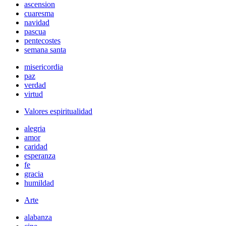
ascension
cuaresma
navidad
pascua
pentecostes
semana santa
misericordia
paz
verdad
virtud
Valores espiritualidad
alegria
amor
caridad
esperanza
fe
gracia
humildad
Arte
alabanza