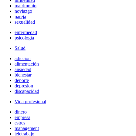
infidelidad
matrimonio
noviazgo
pareja
sexualidad
enfermedad
psicología
Salud
adiccion
alimentación
ansiedad
bienestar
deporte
depresion
discapacidad
Vida profesional
dinero
empresa
estres
management
teletrabajo