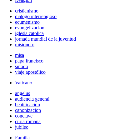
Religión
cristianismo
dialogo interreligioso
ecumenismo
evangelizacion
iglesia catolica
jornada mundial de la juventud
misionero
misa
papa francisco
sinodo
viaje apostólico
Vaticano
angelus
audiencia general
beatificacion
canonizacion
conclave
curia romana
jubileo
Familia