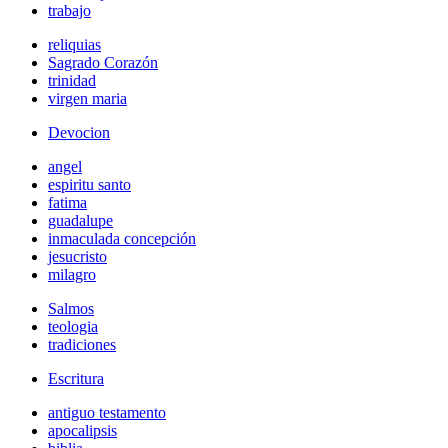
trabajo
reliquias
Sagrado Corazón
trinidad
virgen maria
Devocion
angel
espiritu santo
fatima
guadalupe
inmaculada concepción
jesucristo
milagro
Salmos
teologia
tradiciones
Escritura
antiguo testamento
apocalipsis