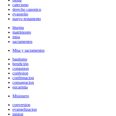
biblia
catecismo
derecho canonico
evangelio
nuevo testamento
liturgia
matrimonio
misa
sacramentos
Misa y sacramentos
bautismo
bendición
comunion
confesion
confirmacion
consagracion
eucaristia
Misionero
conversion
evangelizacion
mision