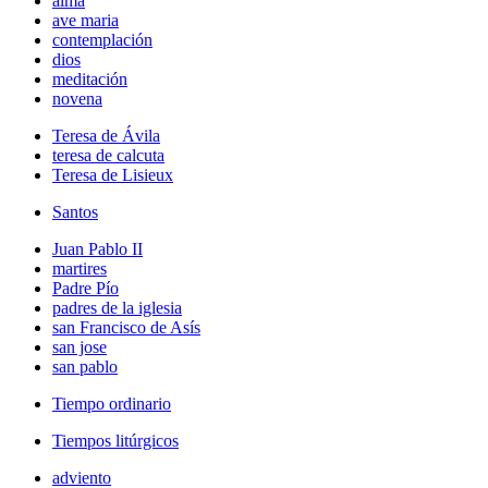
alma
ave maria
contemplación
dios
meditación
novena
Teresa de Ávila
teresa de calcuta
Teresa de Lisieux
Santos
Juan Pablo II
martires
Padre Pío
padres de la iglesia
san Francisco de Asís
san jose
san pablo
Tiempo ordinario
Tiempos litúrgicos
adviento