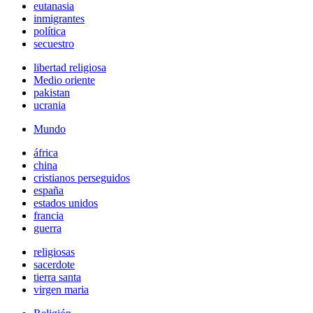
eutanasia
inmigrantes
política
secuestro
libertad religiosa
Medio oriente
pakistan
ucrania
Mundo
áfrica
china
cristianos perseguidos
españa
estados unidos
francia
guerra
religiosas
sacerdote
tierra santa
virgen maria