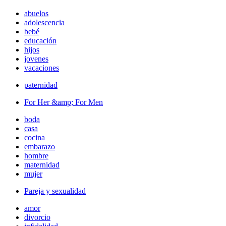
abuelos
adolescencia
bebé
educación
hijos
jovenes
vacaciones
paternidad
For Her &amp; For Men
boda
casa
cocina
embarazo
hombre
maternidad
mujer
Pareja y sexualidad
amor
divorcio