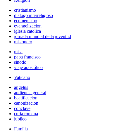
Religión
cristianismo
dialogo interreligioso
ecumenismo
evangelizacion
iglesia catolica
jornada mundial de la juventud
misionero
misa
papa francisco
sinodo
viaje apostólico
Vaticano
angelus
audiencia general
beatificacion
canonizacion
conclave
curia romana
jubileo
Familia