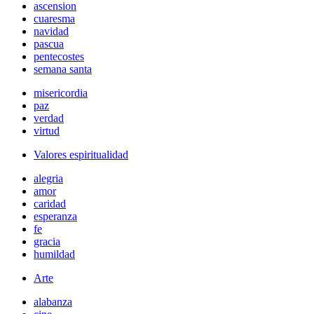
ascension
cuaresma
navidad
pascua
pentecostes
semana santa
misericordia
paz
verdad
virtud
Valores espiritualidad
alegria
amor
caridad
esperanza
fe
gracia
humildad
Arte
alabanza