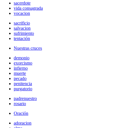
sacerdote
vida consagrada
vocacion
sacrificio
salvacion
sufrimiento
tentación
Nuestras cruces
demonio
exorcismo
infierno
muerte
pecado
penitencia
purgatorio
padrenuestro
rosario
Oración
adoracion