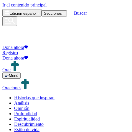
Ir al contenido principal
Buscar
Edición
español
Secciones
Dona ahora
Registro
Dona ahora
Orar
Menú
Oraciones
Historias que inspiran
Análisis
Opinión
Profundidad
Espiritualidad
Descubrimiento
Estilo de vida