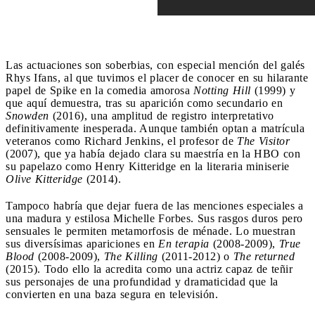
Las actuaciones son soberbias, con especial mención del galés
Rhys Ifans, al que tuvimos el placer de conocer en su hilarante
papel de Spike en la comedia amorosa
Notting Hill
(1999) y
que aquí demuestra, tras su aparición como secundario en
Snowden
(2016), una amplitud de registro interpretativo
definitivamente inesperada. Aunque también optan a matrícula
veteranos como Richard Jenkins, el profesor de
The Visitor
(2007), que ya había dejado clara su maestría en la HBO con
su papelazo como Henry Kitteridge en la literaria miniserie
Olive Kitteridge
(2014).
Tampoco habría que dejar fuera de las menciones especiales a
una madura y estilosa Michelle Forbes. Sus rasgos duros pero
sensuales le permiten metamorfosis de ménade. Lo muestran
sus diversísimas apariciones en
En terapia
(2008-2009),
True
Blood
(2008-2009),
The Killing
(2011-2012) o
The returned
(2015). Todo ello la acredita como una actriz capaz de teñir
sus personajes de una profundidad y dramaticidad que la
convierten en una baza segura en televisión.