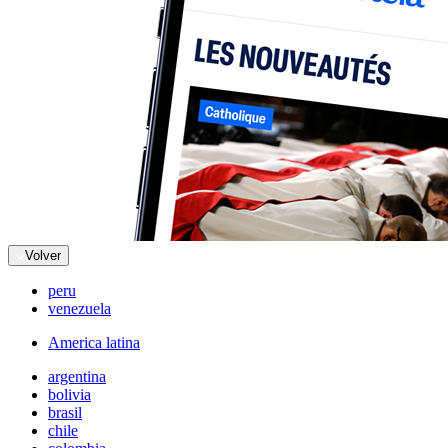
Volver
peru
venezuela
America latina
argentina
bolivia
brasil
chile