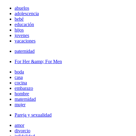
abuelos
adolescencia
bebé
educación
hijos
jovenes
vacaciones
paternidad
For Her &amp; For Men
boda
casa
cocina
embarazo
hombre
maternidad
mujer
Pareja y sexualidad
amor
divorcio