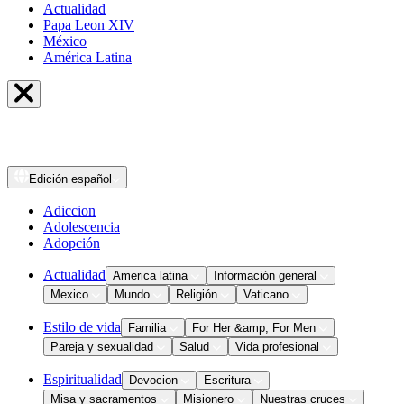
Actualidad
Papa Leon XIV
México
América Latina
Edición
español
Adiccion
Adolescencia
Adopción
Actualidad
America latina
Información general
Mexico
Mundo
Religión
Vaticano
Estilo de vida
Familia
For Her &amp; For Men
Pareja y sexualidad
Salud
Vida profesional
Espiritualidad
Devocion
Escritura
Misa y sacramentos
Misionero
Nuestras cruces