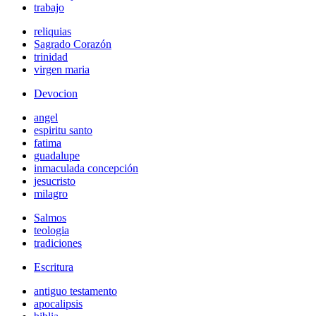
trabajo
reliquias
Sagrado Corazón
trinidad
virgen maria
Devocion
angel
espiritu santo
fatima
guadalupe
inmaculada concepción
jesucristo
milagro
Salmos
teologia
tradiciones
Escritura
antiguo testamento
apocalipsis