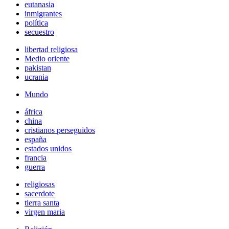
eutanasia
inmigrantes
política
secuestro
libertad religiosa
Medio oriente
pakistan
ucrania
Mundo
áfrica
china
cristianos perseguidos
españa
estados unidos
francia
guerra
religiosas
sacerdote
tierra santa
virgen maria