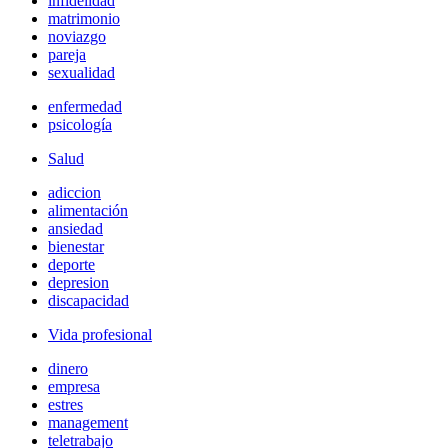
infidelidad
matrimonio
noviazgo
pareja
sexualidad
enfermedad
psicología
Salud
adiccion
alimentación
ansiedad
bienestar
deporte
depresion
discapacidad
Vida profesional
dinero
empresa
estres
management
teletrabajo