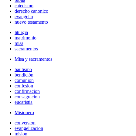
biblia
catecismo
derecho canonico
evangelio
nuevo testamento
liturgia
matrimonio
misa
sacramentos
Misa y sacramentos
bautismo
bendición
comunion
confesion
confirmacion
consagracion
eucaristia
Misionero
conversion
evangelizacion
mision