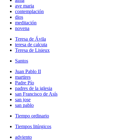
alma
ave maria
contemplación
dios
meditación
novena
Teresa de Ávila
teresa de calcuta
Teresa de Lisieux
Santos
Juan Pablo II
martires
Padre Pío
padres de la iglesia
san Francisco de Asís
san jose
san pablo
Tiempo ordinario
Tiempos litúrgicos
adviento