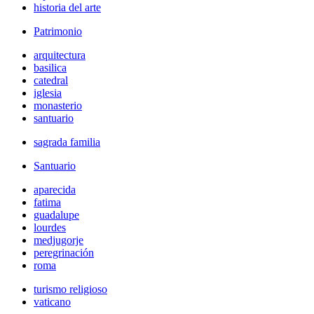
historia del arte
Patrimonio
arquitectura
basilica
catedral
iglesia
monasterio
santuario
sagrada familia
Santuario
aparecida
fatima
guadalupe
lourdes
medjugorje
peregrinación
roma
turismo religioso
vaticano