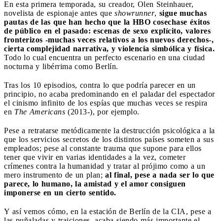
En esta primera temporada, su creador, Olen Steinhauer,
novelista de espionaje antes que
showrunner
,
sigue muchas
pautas de las que han hecho que la HBO cosechase éxitos
de público en el pasado: escenas de sexo explícito, valores
fronterizos -muchas veces relativos a los nuevos derechos-,
cierta complejidad narrativa, y violencia simbólica y física.
Todo lo cual encuentra un perfecto escenario en una ciudad
nocturna y libérrima como Berlín.
Tras los 10 episodios, contra lo que podría parecer en un
principio, no acaba predominando en el paladar del espectador
el cinismo infinito de los espías que muchas veces se respira
en
The Americans
(2013-), por ejemplo.
Pese a retratarse metódicamente la destrucción psicológica a la
que los servicios secretos de los distintos países someten a sus
empleados; pese al constante trauma que supone para ellos
tener que vivir en varias identidades a la vez, cometer
crímenes contra la humanidad y tratar al prójimo como a un
mero instrumento de un plan;
al final, pese a nada ser lo que
parece, lo humano, la amistad y el amor consiguen
imponerse en un cierto sentido.
Y así vemos cómo, en la estación de Berlín de la CIA, pese a
las puñaladas y traiciones, acaba siendo más importante el