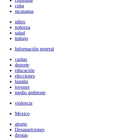
colombia
cuba
nicaragua
niños
pobreza
salud
trabajo
Información general
caritas
deporte
educación
elecciones
familia
jovenes
medio ambiente
violencia
Mexico
aborto
Desapariciones
drogas