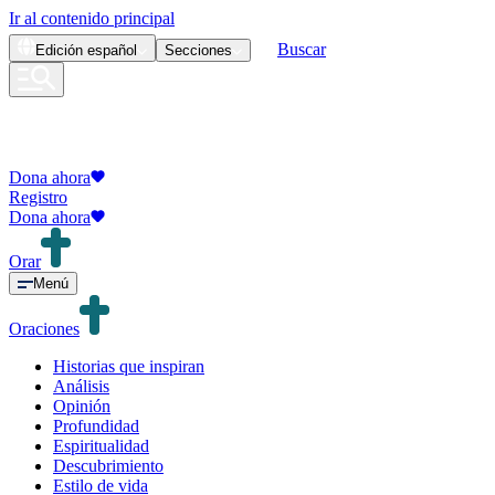
Ir al contenido principal
Buscar
Edición
español
Secciones
Dona ahora
Registro
Dona ahora
Orar
Menú
Oraciones
Historias que inspiran
Análisis
Opinión
Profundidad
Espiritualidad
Descubrimiento
Estilo de vida