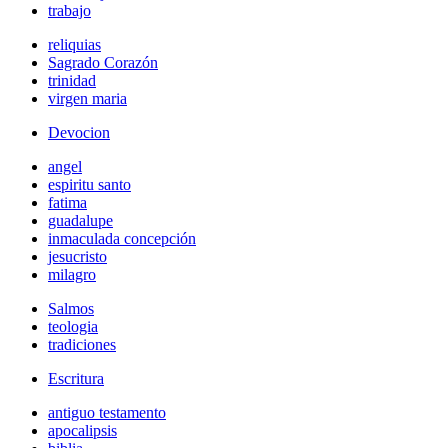
trabajo
reliquias
Sagrado Corazón
trinidad
virgen maria
Devocion
angel
espiritu santo
fatima
guadalupe
inmaculada concepción
jesucristo
milagro
Salmos
teologia
tradiciones
Escritura
antiguo testamento
apocalipsis