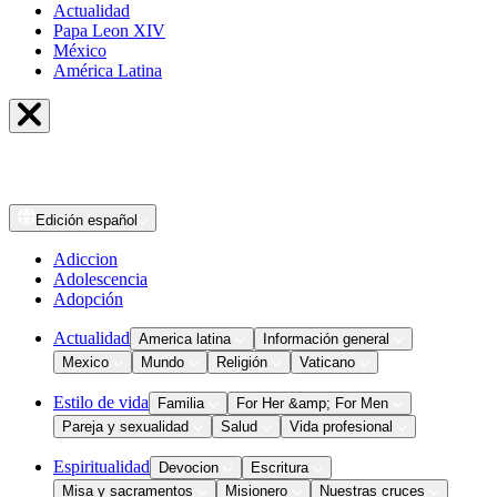
Actualidad
Papa Leon XIV
México
América Latina
Edición
español
Adiccion
Adolescencia
Adopción
Actualidad
America latina
Información general
Mexico
Mundo
Religión
Vaticano
Estilo de vida
Familia
For Her &amp; For Men
Pareja y sexualidad
Salud
Vida profesional
Espiritualidad
Devocion
Escritura
Misa y sacramentos
Misionero
Nuestras cruces