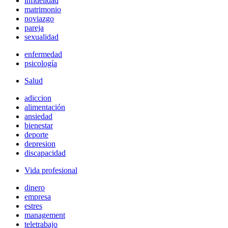
infidelidad
matrimonio
noviazgo
pareja
sexualidad
enfermedad
psicología
Salud
adiccion
alimentación
ansiedad
bienestar
deporte
depresion
discapacidad
Vida profesional
dinero
empresa
estres
management
teletrabajo