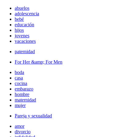
abuelos
adolescencia
bebé
educación
hijos
jovenes
vacaciones
paternidad
For Her &amp; For Men
boda
casa
cocina
embarazo
hombre
maternidad
mujer
Pareja y sexualidad
amor
divorcio