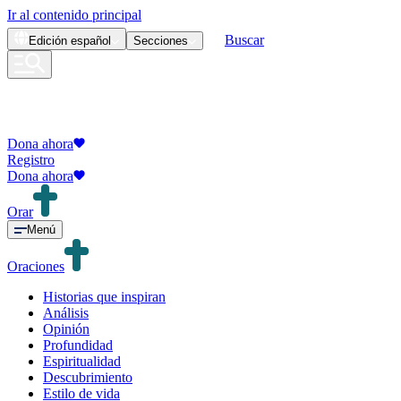
Ir al contenido principal
Buscar
Edición
español
Secciones
Dona ahora
Registro
Dona ahora
Orar
Menú
Oraciones
Historias que inspiran
Análisis
Opinión
Profundidad
Espiritualidad
Descubrimiento
Estilo de vida