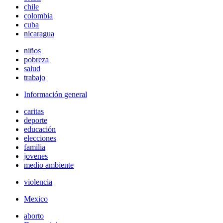
chile
colombia
cuba
nicaragua
niños
pobreza
salud
trabajo
Información general
caritas
deporte
educación
elecciones
familia
jovenes
medio ambiente
violencia
Mexico
aborto