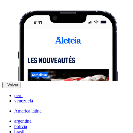
Volver
peru
venezuela
America latina
argentina
bolivia
brasil