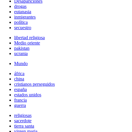
Desapariciones
drogas
eutanasia
inmigrantes
política
secuestro
libertad religiosa
Medio oriente
pakistan
ucrania
Mundo
áfrica
china
cristianos perseguidos
españa
estados unidos
francia
guerra
religiosas
sacerdote
tierra santa
virgen maria