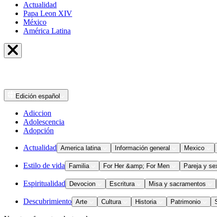
Actualidad
Papa Leon XIV
México
América Latina
Edición
español
Adiccion
Adolescencia
Adopción
Actualidad
America latina
Información general
Mexico
Estilo de vida
Familia
For Her &amp; For Men
Pareja y se
Espiritualidad
Devocion
Escritura
Misa y sacramentos
Descubrimiento
Arte
Cultura
Historia
Patrimonio