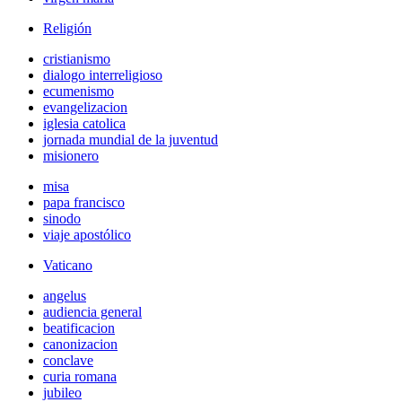
Religión
cristianismo
dialogo interreligioso
ecumenismo
evangelizacion
iglesia catolica
jornada mundial de la juventud
misionero
misa
papa francisco
sinodo
viaje apostólico
Vaticano
angelus
audiencia general
beatificacion
canonizacion
conclave
curia romana
jubileo