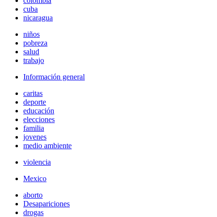
colombia
cuba
nicaragua
niños
pobreza
salud
trabajo
Información general
caritas
deporte
educación
elecciones
familia
jovenes
medio ambiente
violencia
Mexico
aborto
Desapariciones
drogas