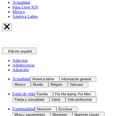
Actualidad
Papa Leon XIV
México
América Latina
Edición
español
Adiccion
Adolescencia
Adopción
Actualidad
America latina
Información general
Mexico
Mundo
Religión
Vaticano
Estilo de vida
Familia
For Her &amp; For Men
Pareja y sexualidad
Salud
Vida profesional
Espiritualidad
Devocion
Escritura
Misa y sacramentos
Misionero
Nuestras cruces