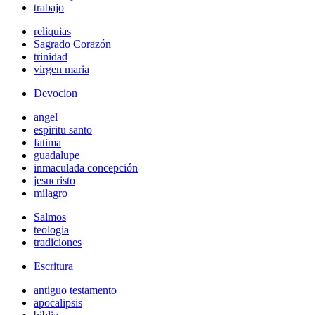
trabajo
reliquias
Sagrado Corazón
trinidad
virgen maria
Devocion
angel
espiritu santo
fatima
guadalupe
inmaculada concepción
jesucristo
milagro
Salmos
teologia
tradiciones
Escritura
antiguo testamento
apocalipsis