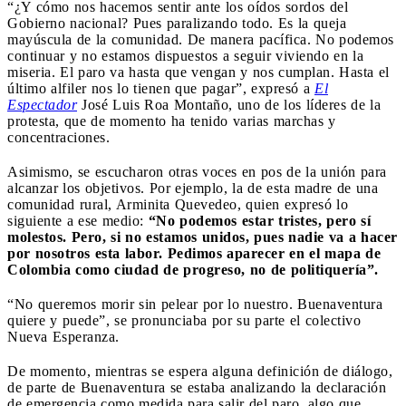
“¿Y cómo nos hacemos sentir ante los oídos sordos del
Gobierno nacional? Pues paralizando todo. Es la queja
mayúscula de la comunidad. De manera pacífica. No podemos
continuar y no estamos dispuestos a seguir viviendo en la
miseria. El paro va hasta que vengan y nos cumplan. Hasta el
último alfiler nos lo tienen que pagar”, expresó a
El
Espectador
José Luis Roa Montaño, uno de los líderes de la
protesta, que de momento ha tenido varias marchas y
concentraciones.
Asimismo, se escucharon otras voces en pos de la unión para
alcanzar los objetivos. Por ejemplo, la de esta madre de una
comunidad rural, Arminita Quevedeo, quien expresó lo
siguiente a ese medio:
“No podemos estar tristes, pero sí
molestos. Pero, si no estamos unidos, pues nadie va a hacer
por nosotros esta labor. Pedimos aparecer en el mapa de
Colombia como ciudad de progreso, no de politiquería”.
“No queremos morir sin pelear por lo nuestro. Buenaventura
quiere y puede”, se pronunciaba por su parte el colectivo
Nueva Esperanza.
De momento, mientras se espera alguna definición de diálogo,
de parte de Buenaventura se estaba analizando la declaración
de emergencia como medida para salir del paro, algo que