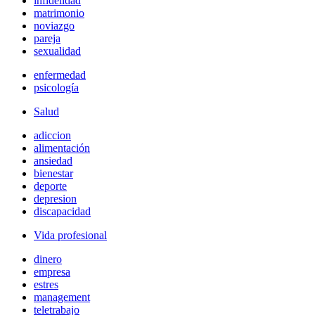
infidelidad
matrimonio
noviazgo
pareja
sexualidad
enfermedad
psicología
Salud
adiccion
alimentación
ansiedad
bienestar
deporte
depresion
discapacidad
Vida profesional
dinero
empresa
estres
management
teletrabajo