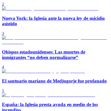
2
Nueva York: la Iglesia ante la nueva ley de suicidio
asistido
3
Obispos estadounidenses: Las muertes de
inmigrantes “no deben normalizarse”
4
El santuario mariano de Medjugorje fue profanado
5
España: la Iglesia presta ayuda en medio de los
incendios