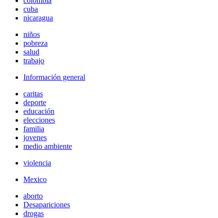
colombia
cuba
nicaragua
niños
pobreza
salud
trabajo
Información general
caritas
deporte
educación
elecciones
familia
jovenes
medio ambiente
violencia
Mexico
aborto
Desapariciones
drogas