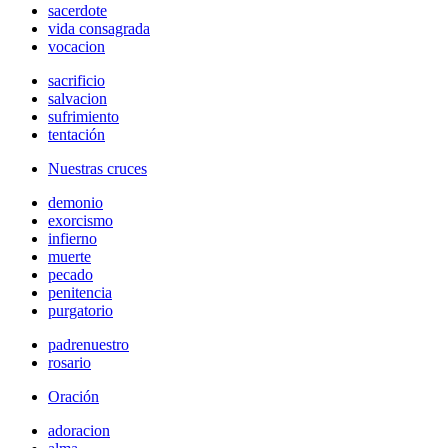
sacerdote
vida consagrada
vocacion
sacrificio
salvacion
sufrimiento
tentación
Nuestras cruces
demonio
exorcismo
infierno
muerte
pecado
penitencia
purgatorio
padrenuestro
rosario
Oración
adoracion