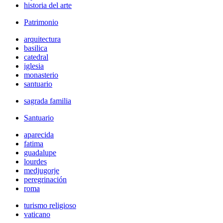
historia del arte
Patrimonio
arquitectura
basilica
catedral
iglesia
monasterio
santuario
sagrada familia
Santuario
aparecida
fatima
guadalupe
lourdes
medjugorje
peregrinación
roma
turismo religioso
vaticano