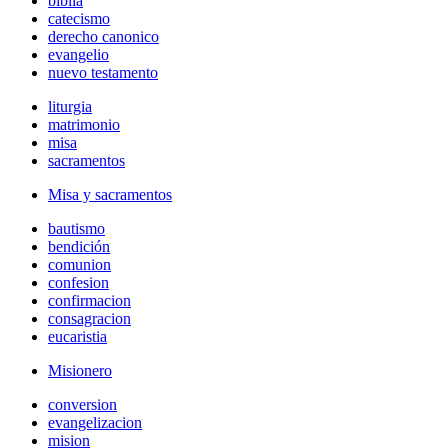
biblia
catecismo
derecho canonico
evangelio
nuevo testamento
liturgia
matrimonio
misa
sacramentos
Misa y sacramentos
bautismo
bendición
comunion
confesion
confirmacion
consagracion
eucaristia
Misionero
conversion
evangelizacion
mision