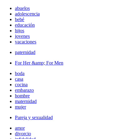
abuelos
adolescencia
bebé
educación
hijos
jovenes
vacaciones
paternidad
For Her &amp; For Men
boda
casa
cocina
embarazo
hombre
maternidad
mujer
Pareja y sexualidad
amor
divorcio