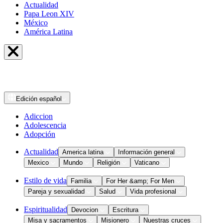
Actualidad
Papa Leon XIV
México
América Latina
Edición
español
Adiccion
Adolescencia
Adopción
Actualidad
America latina
Información general
Mexico
Mundo
Religión
Vaticano
Estilo de vida
Familia
For Her &amp; For Men
Pareja y sexualidad
Salud
Vida profesional
Espiritualidad
Devocion
Escritura
Misa y sacramentos
Misionero
Nuestras cruces