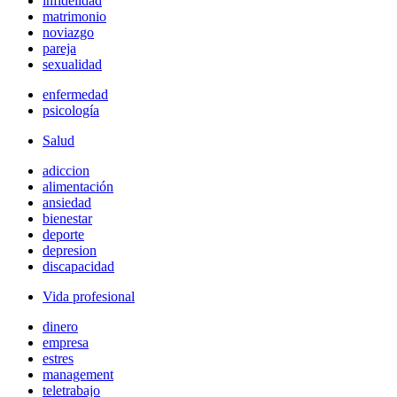
infidelidad
matrimonio
noviazgo
pareja
sexualidad
enfermedad
psicología
Salud
adiccion
alimentación
ansiedad
bienestar
deporte
depresion
discapacidad
Vida profesional
dinero
empresa
estres
management
teletrabajo