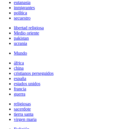
eutanasia
inmigrantes
política
secuestro
libertad religiosa
Medio oriente
pakistan
ucrania
Mundo
áfrica
china
cristianos perseguidos
españa
estados unidos
francia
guerra
religiosas
sacerdote
tierra santa
virgen maria