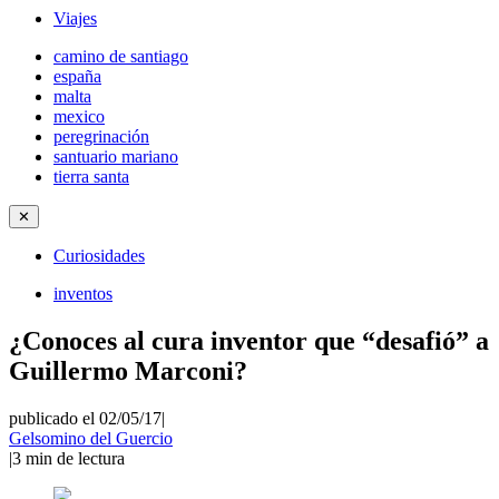
Viajes
camino de santiago
españa
malta
mexico
peregrinación
santuario mariano
tierra santa
✕
Curiosidades
inventos
¿Conoces al cura inventor que “desafió” a
Guillermo Marconi?
publicado el 02/05/17
|
Gelsomino del Guercio
|
3
min de lectura