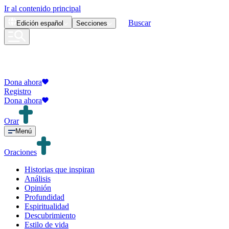
Ir al contenido principal
Buscar
Edición
español
Secciones
Dona ahora
Registro
Dona ahora
Orar
Menú
Oraciones
Historias que inspiran
Análisis
Opinión
Profundidad
Espiritualidad
Descubrimiento
Estilo de vida