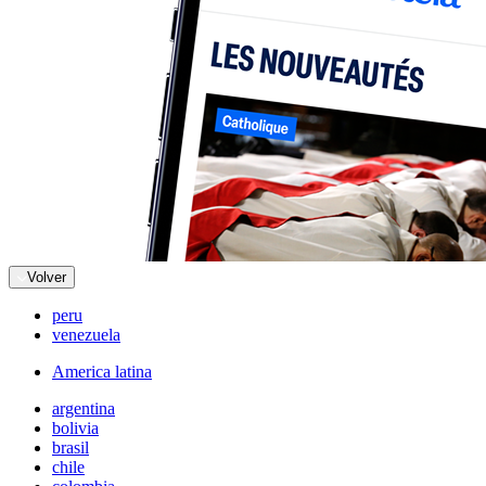
Volver
peru
venezuela
America latina
argentina
bolivia
brasil
chile