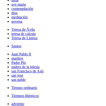
alma
ave maria
contemplación
dios
meditación
novena
Teresa de Ávila
teresa de calcuta
Teresa de Lisieux
Santos
Juan Pablo II
martires
Padre Pío
padres de la iglesia
san Francisco de Asís
san jose
san pablo
Tiempo ordinario
Tiempos litúrgicos
adviento