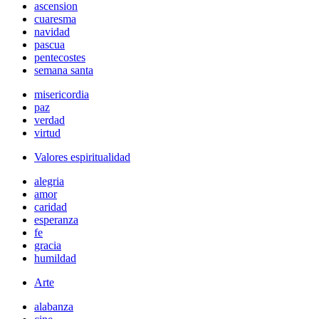
ascension
cuaresma
navidad
pascua
pentecostes
semana santa
misericordia
paz
verdad
virtud
Valores espiritualidad
alegria
amor
caridad
esperanza
fe
gracia
humildad
Arte
alabanza