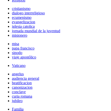
Religión
cristianismo
dialogo interreligioso
ecumenismo
evangelizacion
iglesia catolica
jornada mundial de la juventud
misionero
misa
papa francisco
sinodo
viaje apostólico
Vaticano
angelus
audiencia general
beatificacion
canonizacion
conclave
curia romana
jubileo
Familia