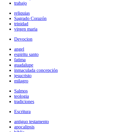
trabajo
reliquias
Sagrado Corazón
trinidad
virgen maria
Devocion
angel
espiritu santo
fatima
guadalupe
inmaculada concepción
jesucristo
milagro
Salmos
teologia
tradiciones
Escritura
antiguo testamento
apocalipsis