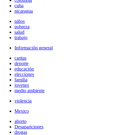
colombia
cuba
nicaragua
niños
pobreza
salud
trabajo
Información general
caritas
deporte
educación
elecciones
familia
jovenes
medio ambiente
violencia
Mexico
aborto
Desapariciones
drogas