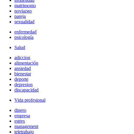
infidelidad
matrimonio
noviazgo
pareja
sexualidad
enfermedad
psicología
Salud
adiccion
alimentación
ansiedad
bienestar
deporte
depresion
discapacidad
Vida profesional
dinero
empresa
estres
management
teletrabajo