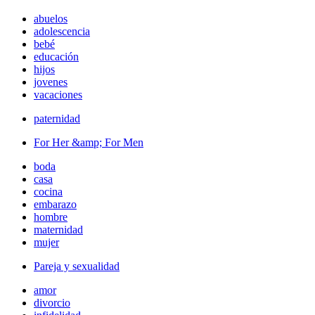
abuelos
adolescencia
bebé
educación
hijos
jovenes
vacaciones
paternidad
For Her &amp; For Men
boda
casa
cocina
embarazo
hombre
maternidad
mujer
Pareja y sexualidad
amor
divorcio