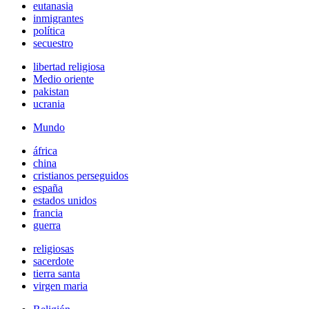
eutanasia
inmigrantes
política
secuestro
libertad religiosa
Medio oriente
pakistan
ucrania
Mundo
áfrica
china
cristianos perseguidos
españa
estados unidos
francia
guerra
religiosas
sacerdote
tierra santa
virgen maria