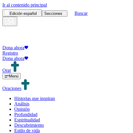
Ir al contenido principal
Buscar
Edición
español
Secciones
Dona ahora
Registro
Dona ahora
Orar
Menú
Oraciones
Historias que inspiran
Análisis
Opinión
Profundidad
Espiritualidad
Descubrimiento
Estilo de vida