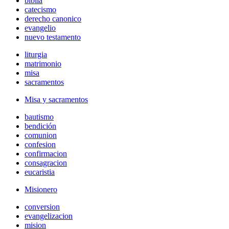
biblia
catecismo
derecho canonico
evangelio
nuevo testamento
liturgia
matrimonio
misa
sacramentos
Misa y sacramentos
bautismo
bendición
comunion
confesion
confirmacion
consagracion
eucaristia
Misionero
conversion
evangelizacion
mision