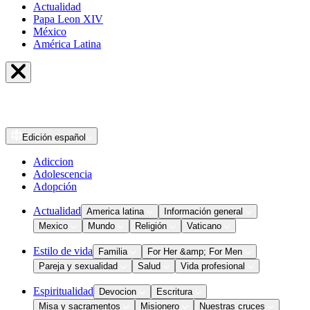
Actualidad
Papa Leon XIV
México
América Latina
Edición
español
Adiccion
Adolescencia
Adopción
Actualidad
America latina
Información general
Mexico
Mundo
Religión
Vaticano
Estilo de vida
Familia
For Her &amp; For Men
Pareja y sexualidad
Salud
Vida profesional
Espiritualidad
Devocion
Escritura
Misa y sacramentos
Misionero
Nuestras cruces