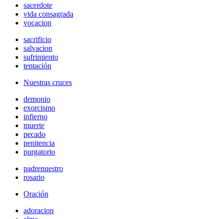
sacerdote
vida consagrada
vocacion
sacrificio
salvacion
sufrimiento
tentación
Nuestras cruces
demonio
exorcismo
infierno
muerte
pecado
penitencia
purgatorio
padrenuestro
rosario
Oración
adoracion