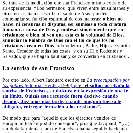
Se trata de la meditación que san Francisco mismo extrajo de
su experiencia. “Los hermanos que viven entre musulmanes y
otros no cristianos -escribe el santo de Asís- pueden
contemplar su función espiritual de dos maneras:
o bien no
hacer ni censuras ni disputas, ser sumisos a toda criatura
humana a causa de Dios y confesar simplemente que son
cristianos; o bien, si ven que esta es la voluntad de Dios,
anunciar la Palabra de Dios con el fin de que los no
cristianos crean en Dios
todopoderoso, Padre, Hijo y Espíritu
Santo, Creador de todas las cosas, y en su Hijo Redentor y
Salvador, que se hagan bautizar y se conviertan en cristianos”.
La sonrisa de san Francisco
Por otro lado, Albert Jacquard escribe en
La preocupación por
los pobres
(editorial Herder, 1996) que “
el sultán no olvidó la
sonrisa de Francisco, su dulzura en la expresión de una fe
sin límite. Quizás este recuerdo fuera decisivo cuando
decidió, diez años más tarde, cuando ninguna fuerza le
obligaba, entregar Jerusalén a los cristianos”.
De modo que para “aquello que los ejércitos venidos de
Europa no habían podido conseguir”, prosigue Jacquard, “(…)
sin duda la mirada clara de Francisco había seguido haciendo