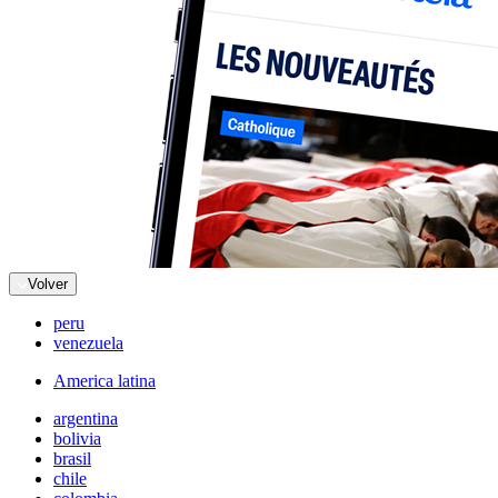
Volver
peru
venezuela
America latina
argentina
bolivia
brasil
chile