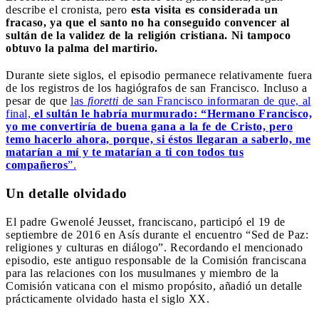
describe el cronista, pero
esta visita es considerada un
fracaso, ya que el santo no ha conseguido convencer al
sultán de la validez de la religión cristiana. Ni tampoco
obtuvo la palma del martirio.
Durante siete siglos, el episodio permanece relativamente fuera
de los registros de los hagiógrafos de san Francisco. Incluso a
pesar de que
las
fioretti
de san Francisco informaran de que, al
final,
el sultán le habría murmurado: “Hermano Francisco,
yo me convertiría de buena gana a la fe de Cristo, pero
temo hacerlo ahora, porque, si éstos llegaran a saberlo, me
matarían a mí y te matarían a ti con todos tus
compañeros
”.
Un detalle olvidado
El padre Gwenolé Jeusset, franciscano, participó el 19 de
septiembre de 2016 en Asís durante el encuentro “Sed de Paz:
religiones y culturas en diálogo”. Recordando el mencionado
episodio, este antiguo responsable de la Comisión franciscana
para las relaciones con los musulmanes y miembro de la
Comisión vaticana con el mismo propósito, añadió un detalle
prácticamente olvidado hasta el siglo XX.