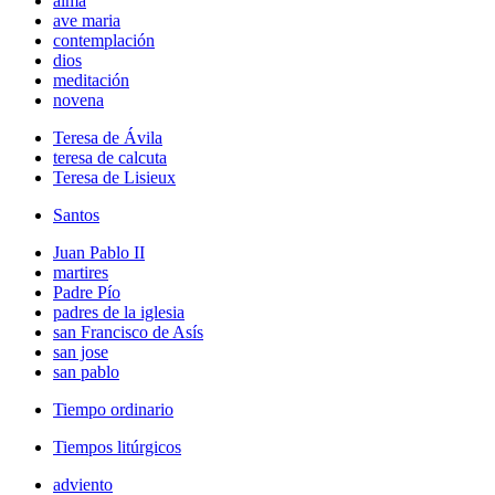
alma
ave maria
contemplación
dios
meditación
novena
Teresa de Ávila
teresa de calcuta
Teresa de Lisieux
Santos
Juan Pablo II
martires
Padre Pío
padres de la iglesia
san Francisco de Asís
san jose
san pablo
Tiempo ordinario
Tiempos litúrgicos
adviento