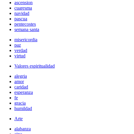
ascension
cuaresma
navidad
pascua
pentecostes
semana santa
misericordia
paz
verdad
virtud
Valores espiritualidad
alegria
amor
caridad
esperanza
fe
gracia
humildad
Arte
alabanza