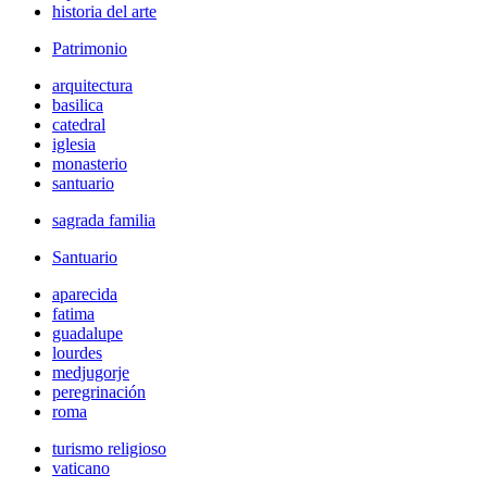
historia del arte
Patrimonio
arquitectura
basilica
catedral
iglesia
monasterio
santuario
sagrada familia
Santuario
aparecida
fatima
guadalupe
lourdes
medjugorje
peregrinación
roma
turismo religioso
vaticano