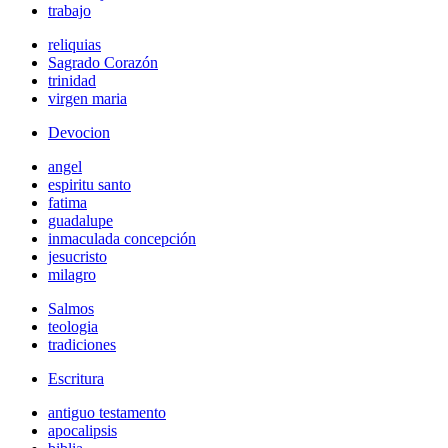
trabajo
reliquias
Sagrado Corazón
trinidad
virgen maria
Devocion
angel
espiritu santo
fatima
guadalupe
inmaculada concepción
jesucristo
milagro
Salmos
teologia
tradiciones
Escritura
antiguo testamento
apocalipsis