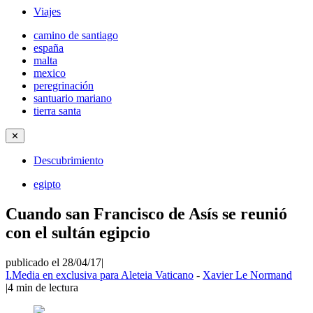
Viajes
camino de santiago
españa
malta
mexico
peregrinación
santuario mariano
tierra santa
✕
Descubrimiento
egipto
Cuando san Francisco de Asís se reunió
con el sultán egipcio
publicado el 28/04/17
|
I.Media en exclusiva para Aleteia Vaticano
-
Xavier Le Normand
|
4
min de lectura