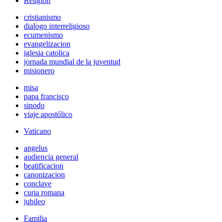
Religión
cristianismo
dialogo interreligioso
ecumenismo
evangelizacion
iglesia catolica
jornada mundial de la juventud
misionero
misa
papa francisco
sinodo
viaje apostólico
Vaticano
angelus
audiencia general
beatificacion
canonizacion
conclave
curia romana
jubileo
Familia