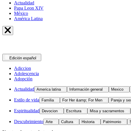
Actualidad
Papa Leon XIV
México
América Latina
Edición
español
Adiccion
Adolescencia
Adopción
Actualidad
America latina
Información general
Mexico
Estilo de vida
Familia
For Her &amp; For Men
Pareja y se
Espiritualidad
Devocion
Escritura
Misa y sacramentos
Descubrimiento
Arte
Cultura
Historia
Patrimonio