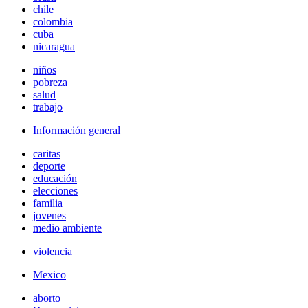
chile
colombia
cuba
nicaragua
niños
pobreza
salud
trabajo
Información general
caritas
deporte
educación
elecciones
familia
jovenes
medio ambiente
violencia
Mexico
aborto