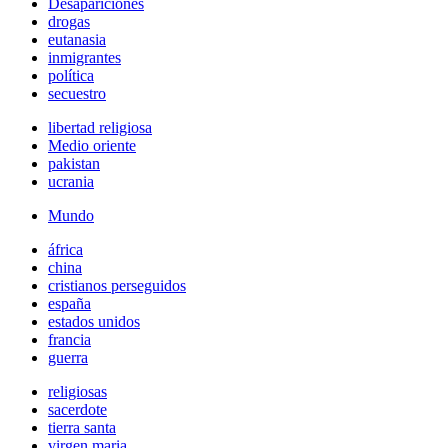
Desapariciones
drogas
eutanasia
inmigrantes
política
secuestro
libertad religiosa
Medio oriente
pakistan
ucrania
Mundo
áfrica
china
cristianos perseguidos
españa
estados unidos
francia
guerra
religiosas
sacerdote
tierra santa
virgen maria