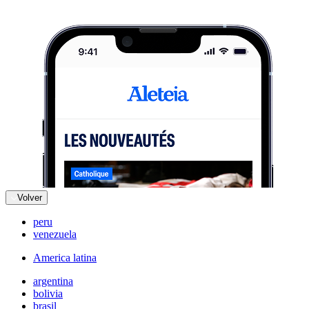
Volver
peru
venezuela
America latina
argentina
bolivia
brasil