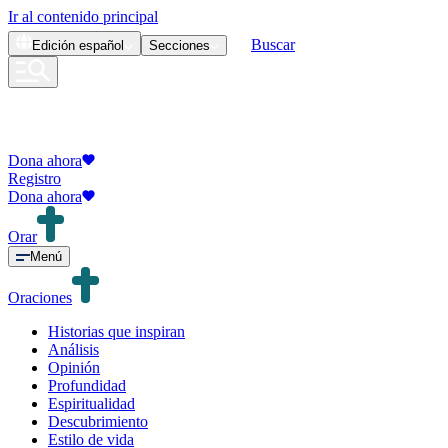
Ir al contenido principal
Buscar
Edición
español
Secciones
Dona ahora
Registro
Dona ahora
Orar
Menú
Oraciones
Historias que inspiran
Análisis
Opinión
Profundidad
Espiritualidad
Descubrimiento
Estilo de vida