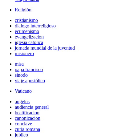
Religión
cristianismo
dialogo interreligioso
ecumenismo
evangelizacion
iglesia catolica
jornada mundial de la juventud
misionero
misa
papa francisco
sinodo
viaje apostólico
Vaticano
angelus
audiencia general
beatificacion
canonizacion
conclave
curia romana
jubileo