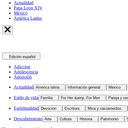
Actualidad
Papa Leon XIV
México
América Latina
Edición
español
Adiccion
Adolescencia
Adopción
Actualidad
America latina
Información general
Mexico
Estilo de vida
Familia
For Her &amp; For Men
Pareja y se
Espiritualidad
Devocion
Escritura
Misa y sacramentos
Descubrimiento
Arte
Cultura
Historia
Patrimonio