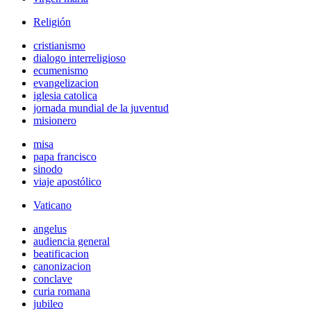
Religión
cristianismo
dialogo interreligioso
ecumenismo
evangelizacion
iglesia catolica
jornada mundial de la juventud
misionero
misa
papa francisco
sinodo
viaje apostólico
Vaticano
angelus
audiencia general
beatificacion
canonizacion
conclave
curia romana
jubileo