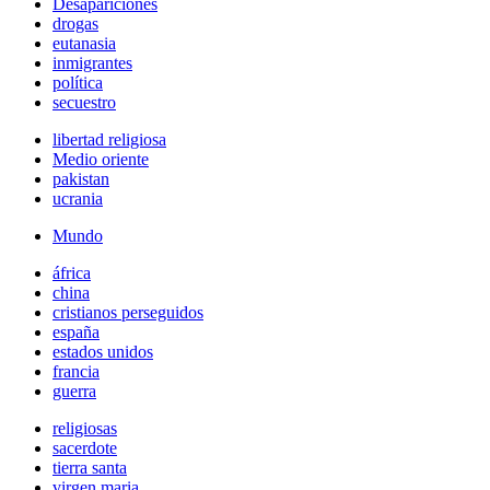
Desapariciones
drogas
eutanasia
inmigrantes
política
secuestro
libertad religiosa
Medio oriente
pakistan
ucrania
Mundo
áfrica
china
cristianos perseguidos
españa
estados unidos
francia
guerra
religiosas
sacerdote
tierra santa
virgen maria