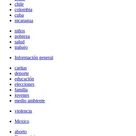
chile
colombia
cuba
nicaragua
niños
pobreza
salud
trabajo
Información general
caritas
deporte
educación
elecciones
familia
jovenes
medio ambiente
violencia
Mexico
aborto