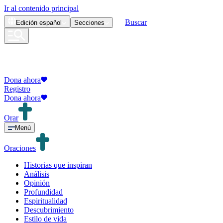
Ir al contenido principal
Buscar
Edición
español
Secciones
Dona ahora
Registro
Dona ahora
Orar
Menú
Oraciones
Historias que inspiran
Análisis
Opinión
Profundidad
Espiritualidad
Descubrimiento
Estilo de vida