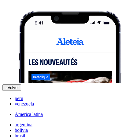
Volver
peru
venezuela
America latina
argentina
bolivia
brasil