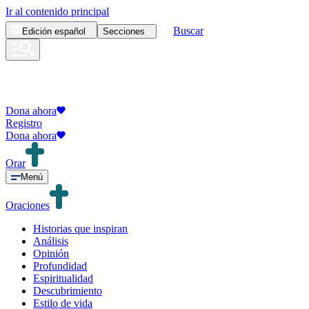
Ir al contenido principal
Buscar
Edición
español
Secciones
Dona ahora
Registro
Dona ahora
Orar
Menú
Oraciones
Historias que inspiran
Análisis
Opinión
Profundidad
Espiritualidad
Descubrimiento
Estilo de vida