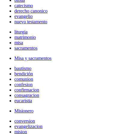
biblia
catecismo
derecho canonico
evangelio
nuevo testamento
liturgia
matrimonio
misa
sacramentos
Misa y sacramentos
bautismo
bendición
comunion
confesion
confirmacion
consagracion
eucaristia
Misionero
conversion
evangelizacion
mision