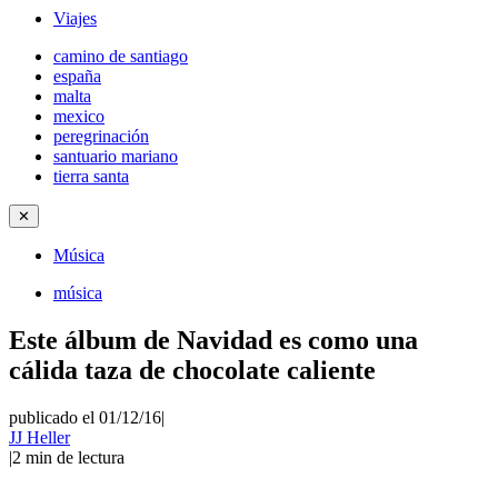
Viajes
camino de santiago
españa
malta
mexico
peregrinación
santuario mariano
tierra santa
✕
Música
música
Este álbum de Navidad es como una
cálida taza de chocolate caliente
publicado el 01/12/16
|
JJ Heller
|
2
min de lectura