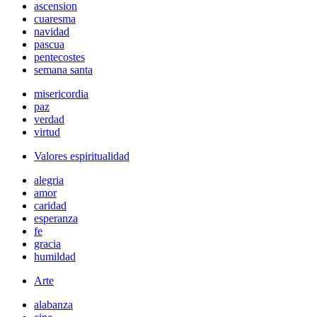
ascension
cuaresma
navidad
pascua
pentecostes
semana santa
misericordia
paz
verdad
virtud
Valores espiritualidad
alegria
amor
caridad
esperanza
fe
gracia
humildad
Arte
alabanza