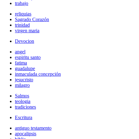
trabajo
reliquias
Sagrado Corazón
trinidad
virgen maria
Devocion
angel
espiritu santo
fatima
guadalupe
inmaculada concepción
jesucristo
milagro
Salmos
teologia
tradiciones
Escritura
antiguo testamento
apocalipsis