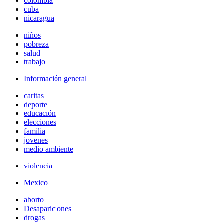
colombia
cuba
nicaragua
niños
pobreza
salud
trabajo
Información general
caritas
deporte
educación
elecciones
familia
jovenes
medio ambiente
violencia
Mexico
aborto
Desapariciones
drogas