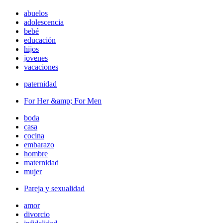
abuelos
adolescencia
bebé
educación
hijos
jovenes
vacaciones
paternidad
For Her &amp; For Men
boda
casa
cocina
embarazo
hombre
maternidad
mujer
Pareja y sexualidad
amor
divorcio