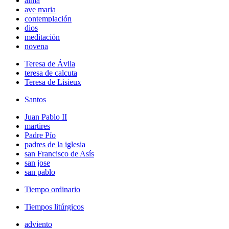
alma
ave maria
contemplación
dios
meditación
novena
Teresa de Ávila
teresa de calcuta
Teresa de Lisieux
Santos
Juan Pablo II
martires
Padre Pío
padres de la iglesia
san Francisco de Asís
san jose
san pablo
Tiempo ordinario
Tiempos litúrgicos
adviento