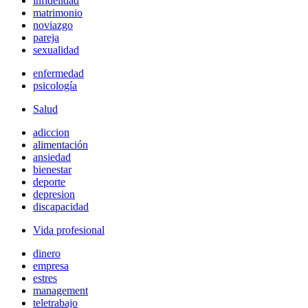
infidelidad
matrimonio
noviazgo
pareja
sexualidad
enfermedad
psicología
Salud
adiccion
alimentación
ansiedad
bienestar
deporte
depresion
discapacidad
Vida profesional
dinero
empresa
estres
management
teletrabajo