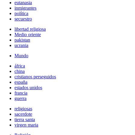
eutanasia
inmigrantes
política
secuestro
libertad religiosa
Medio oriente
pakistan
ucrania
Mundo
áfrica
china
cristianos perseguidos
españa
estados unidos
francia
guerra
religiosas
sacerdote
tierra santa
virgen maria