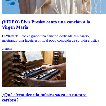
(VIDEO) Elvis Presley cantó una canción a la
Virgen María
El “Rey del Rock” grabó una canción dedicada al Rosario,
mostrando una faceta espiritual poco conocida de su vida artística
ciencia
¿Qué efecto tiene la música sacra en nuestro
cerebro?