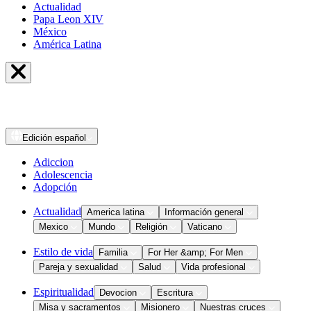
Actualidad
Papa Leon XIV
México
América Latina
Edición
español
Adiccion
Adolescencia
Adopción
Actualidad
America latina
Información general
Mexico
Mundo
Religión
Vaticano
Estilo de vida
Familia
For Her &amp; For Men
Pareja y sexualidad
Salud
Vida profesional
Espiritualidad
Devocion
Escritura
Misa y sacramentos
Misionero
Nuestras cruces