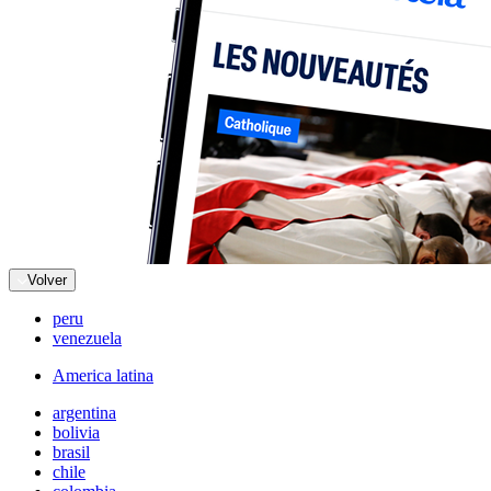
Volver
peru
venezuela
America latina
argentina
bolivia
brasil
chile