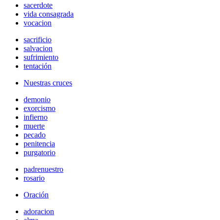
sacerdote
vida consagrada
vocacion
sacrificio
salvacion
sufrimiento
tentación
Nuestras cruces
demonio
exorcismo
infierno
muerte
pecado
penitencia
purgatorio
padrenuestro
rosario
Oración
adoracion