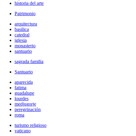
historia del arte
Patrimonio
arquitectura
basilica
catedral
iglesia
monasterio
santuario
sagrada familia
Santuario
aparecida
fatima
guadalupe
lourdes
medjugorje
peregrinación
roma
turismo religioso
vaticano