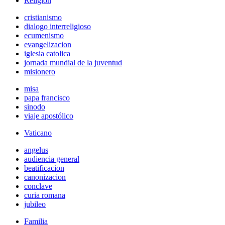
Religión
cristianismo
dialogo interreligioso
ecumenismo
evangelizacion
iglesia catolica
jornada mundial de la juventud
misionero
misa
papa francisco
sinodo
viaje apostólico
Vaticano
angelus
audiencia general
beatificacion
canonizacion
conclave
curia romana
jubileo
Familia