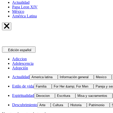
Actualidad
Papa Leon XIV
México
América Latina
Edición
español
Adiccion
Adolescencia
Adopción
Actualidad
America latina
Información general
Mexico
Estilo de vida
Familia
For Her &amp; For Men
Pareja y se
Espiritualidad
Devocion
Escritura
Misa y sacramentos
Descubrimiento
Arte
Cultura
Historia
Patrimonio