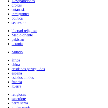
Desapariciones
drogas
eutanasia
inmigrantes
política
secuestro
libertad religiosa
Medio oriente
pakistan
ucrania
Mundo
áfrica
china
cristianos perseguidos
españa
estados unidos
francia
guerra
religiosas
sacerdote
tierra santa
virgen maria