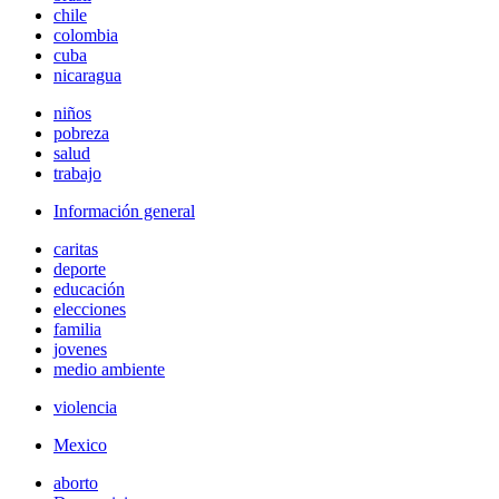
chile
colombia
cuba
nicaragua
niños
pobreza
salud
trabajo
Información general
caritas
deporte
educación
elecciones
familia
jovenes
medio ambiente
violencia
Mexico
aborto