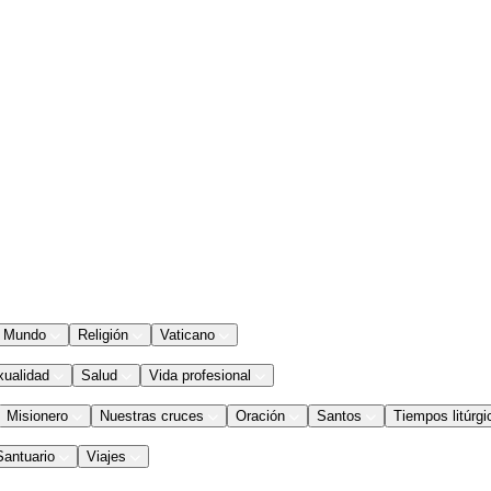
Mundo
Religión
Vaticano
xualidad
Salud
Vida profesional
Misionero
Nuestras cruces
Oración
Santos
Tiempos litúrgi
Santuario
Viajes