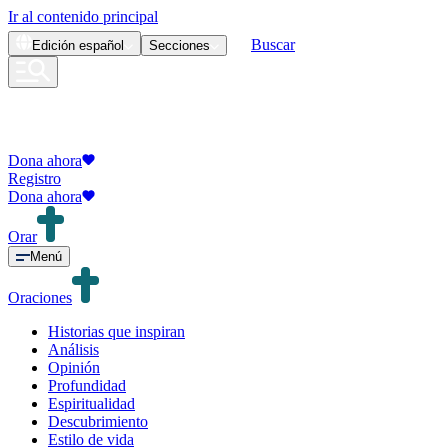
Ir al contenido principal
Buscar
Edición
español
Secciones
Dona ahora
Registro
Dona ahora
Orar
Menú
Oraciones
Historias que inspiran
Análisis
Opinión
Profundidad
Espiritualidad
Descubrimiento
Estilo de vida