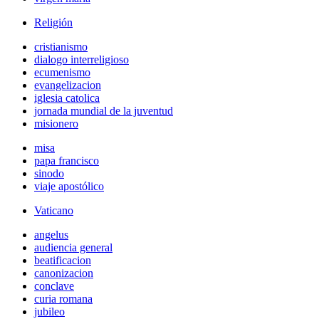
Religión
cristianismo
dialogo interreligioso
ecumenismo
evangelizacion
iglesia catolica
jornada mundial de la juventud
misionero
misa
papa francisco
sinodo
viaje apostólico
Vaticano
angelus
audiencia general
beatificacion
canonizacion
conclave
curia romana
jubileo