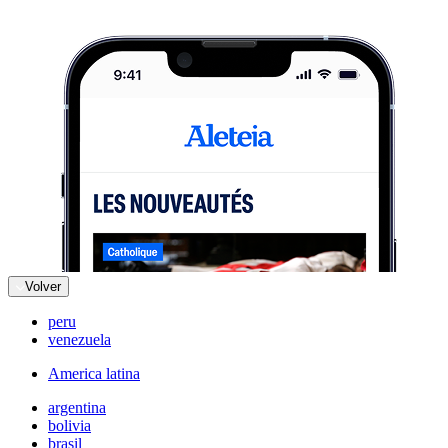
Volver
peru
venezuela
America latina
argentina
bolivia
brasil