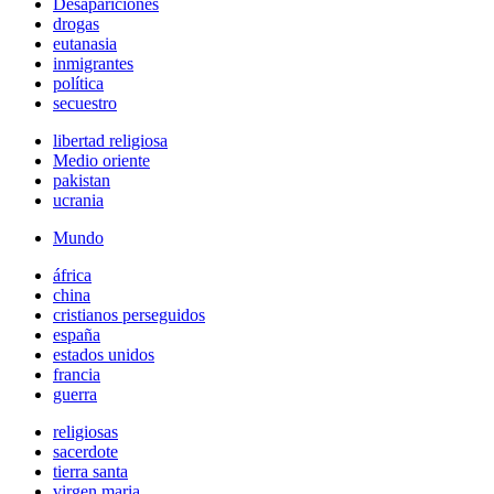
Desapariciones
drogas
eutanasia
inmigrantes
política
secuestro
libertad religiosa
Medio oriente
pakistan
ucrania
Mundo
áfrica
china
cristianos perseguidos
españa
estados unidos
francia
guerra
religiosas
sacerdote
tierra santa
virgen maria