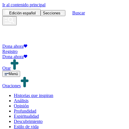
Ir al contenido principal
Buscar
Edición
español
Secciones
Dona ahora
Registro
Dona ahora
Orar
Menú
Oraciones
Historias que inspiran
Análisis
Opinión
Profundidad
Espiritualidad
Descubrimiento
Estilo de vida