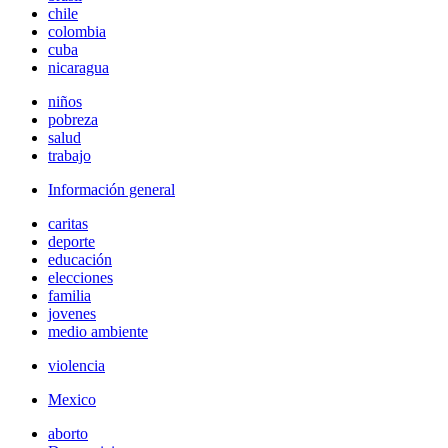
chile
colombia
cuba
nicaragua
niños
pobreza
salud
trabajo
Información general
caritas
deporte
educación
elecciones
familia
jovenes
medio ambiente
violencia
Mexico
aborto