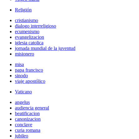
Religión
cristianismo
dialogo interreligioso
ecumenismo
evangelizacion
iglesia catolica
jornada mundial de la juventud
misionero
misa
papa francisco
sinodo
viaje apostólico
Vaticano
angelus
audiencia general
beatificacion
canonizacion
conclave
curia romana
jubileo