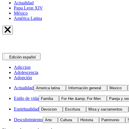
Actualidad
Papa Leon XIV
México
América Latina
Edición
español
Adiccion
Adolescencia
Adopción
Actualidad
America latina
Información general
Mexico
Estilo de vida
Familia
For Her &amp; For Men
Pareja y se
Espiritualidad
Devocion
Escritura
Misa y sacramentos
Descubrimiento
Arte
Cultura
Historia
Patrimonio