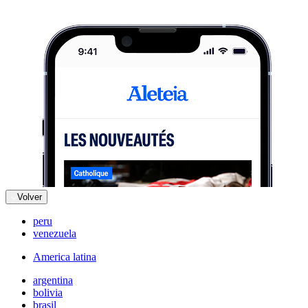
Volver
peru
venezuela
America latina
argentina
bolivia
brasil