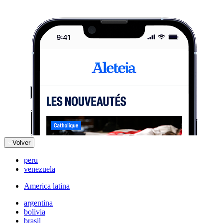
Volver
peru
venezuela
America latina
argentina
bolivia
brasil