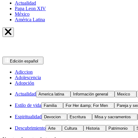
Actualidad
Papa Leon XIV
México
América Latina
Edición
español
Adiccion
Adolescencia
Adopción
Actualidad
America latina
Información general
Mexico
Estilo de vida
Familia
For Her &amp; For Men
Pareja y se
Espiritualidad
Devocion
Escritura
Misa y sacramentos
Descubrimiento
Arte
Cultura
Historia
Patrimonio