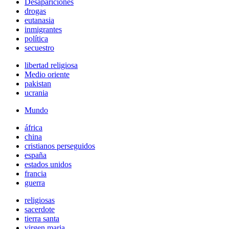
Desapariciones
drogas
eutanasia
inmigrantes
política
secuestro
libertad religiosa
Medio oriente
pakistan
ucrania
Mundo
áfrica
china
cristianos perseguidos
españa
estados unidos
francia
guerra
religiosas
sacerdote
tierra santa
virgen maria