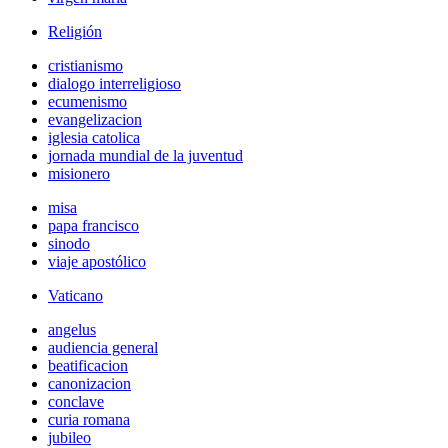
Religión
cristianismo
dialogo interreligioso
ecumenismo
evangelizacion
iglesia catolica
jornada mundial de la juventud
misionero
misa
papa francisco
sinodo
viaje apostólico
Vaticano
angelus
audiencia general
beatificacion
canonizacion
conclave
curia romana
jubileo