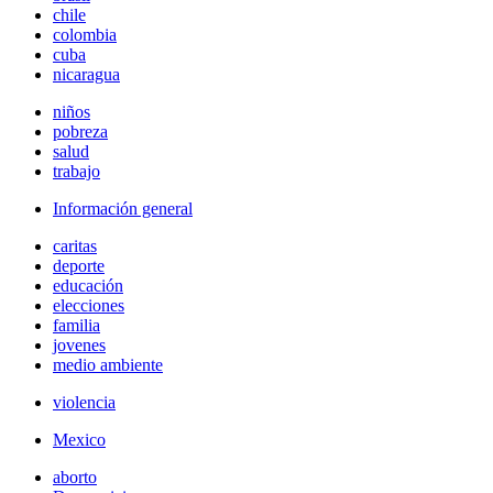
chile
colombia
cuba
nicaragua
niños
pobreza
salud
trabajo
Información general
caritas
deporte
educación
elecciones
familia
jovenes
medio ambiente
violencia
Mexico
aborto