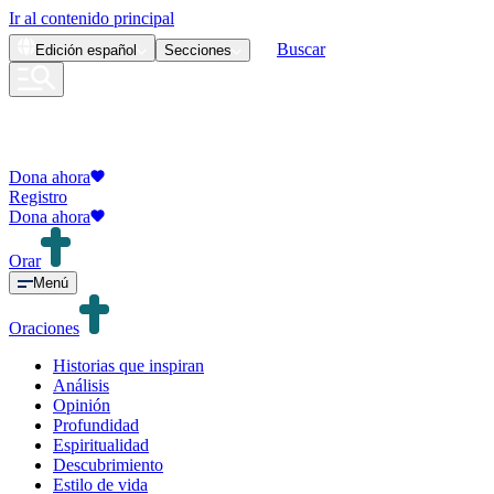
Ir al contenido principal
Buscar
Edición
español
Secciones
Dona ahora
Registro
Dona ahora
Orar
Menú
Oraciones
Historias que inspiran
Análisis
Opinión
Profundidad
Espiritualidad
Descubrimiento
Estilo de vida