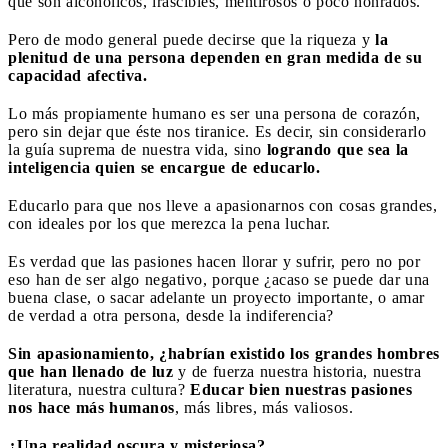
que son alcohólicos, irascibles, mentirosos o poco honrados.
Pero de modo general puede decirse que la riqueza y
la
plenitud de una persona dependen en gran medida de su
capacidad afectiva.
Lo más propiamente humano es ser una persona de corazón,
pero sin dejar que éste nos tiranice. Es decir, sin considerarlo
la guía suprema de nuestra vida, sino
logrando que sea la
inteligencia quien se encargue de educarlo.
Educarlo para que nos lleve a apasionarnos con cosas grandes,
con ideales por los que merezca la pena luchar.
Es verdad que las pasiones hacen llorar y sufrir, pero no por
eso han de ser algo negativo, porque ¿acaso se puede dar una
buena clase, o sacar adelante un proyecto importante, o amar
de verdad a otra persona, desde la indiferencia?
Sin apasionamiento, ¿habrían existido los grandes hombres
que han llenado de luz
y de fuerza nuestra historia, nuestra
literatura, nuestra cultura?
Educar bien nuestras pasiones
nos hace más humanos
, más libres, más valiosos.
¿Una realidad oscura y misteriosa?