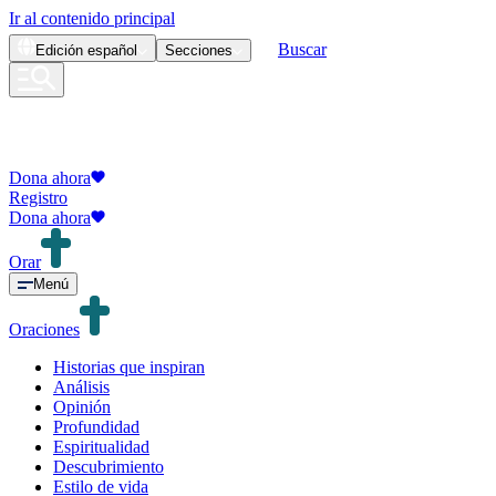
Ir al contenido principal
Buscar
Edición
español
Secciones
Dona ahora
Registro
Dona ahora
Orar
Menú
Oraciones
Historias que inspiran
Análisis
Opinión
Profundidad
Espiritualidad
Descubrimiento
Estilo de vida