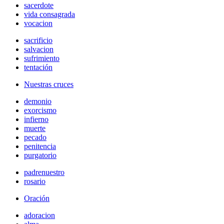
sacerdote
vida consagrada
vocacion
sacrificio
salvacion
sufrimiento
tentación
Nuestras cruces
demonio
exorcismo
infierno
muerte
pecado
penitencia
purgatorio
padrenuestro
rosario
Oración
adoracion