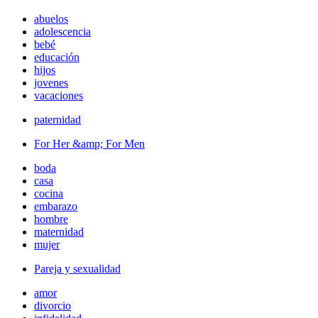
abuelos
adolescencia
bebé
educación
hijos
jovenes
vacaciones
paternidad
For Her &amp; For Men
boda
casa
cocina
embarazo
hombre
maternidad
mujer
Pareja y sexualidad
amor
divorcio