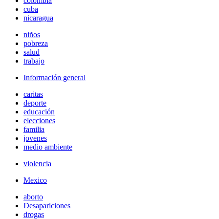
colombia
cuba
nicaragua
niños
pobreza
salud
trabajo
Información general
caritas
deporte
educación
elecciones
familia
jovenes
medio ambiente
violencia
Mexico
aborto
Desapariciones
drogas