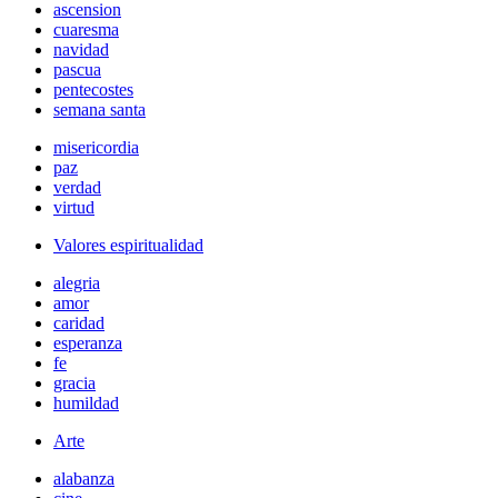
ascension
cuaresma
navidad
pascua
pentecostes
semana santa
misericordia
paz
verdad
virtud
Valores espiritualidad
alegria
amor
caridad
esperanza
fe
gracia
humildad
Arte
alabanza