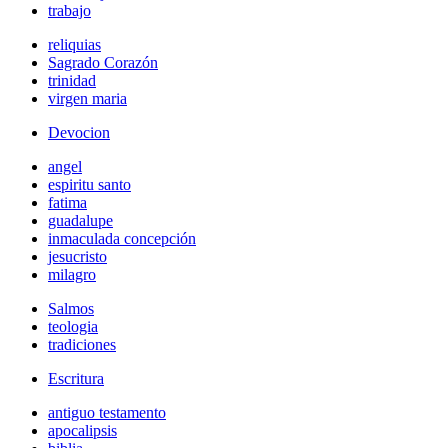
trabajo
reliquias
Sagrado Corazón
trinidad
virgen maria
Devocion
angel
espiritu santo
fatima
guadalupe
inmaculada concepción
jesucristo
milagro
Salmos
teologia
tradiciones
Escritura
antiguo testamento
apocalipsis