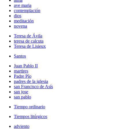
alma
ave maria
contemplación
dios
meditación
novena
Teresa de Ávila
teresa de calcuta
Teresa de Lisieux
Santos
Juan Pablo II
martires
Padre Pío
padres de la iglesia
san Francisco de Asís
san jose
san pablo
Tiempo ordinario
Tiempos litúrgicos
adviento