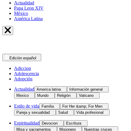
Actualidad
Papa Leon XIV
México
América Latina
Edición
español
Adiccion
Adolescencia
Adopción
Actualidad
America latina
Información general
Mexico
Mundo
Religión
Vaticano
Estilo de vida
Familia
For Her &amp; For Men
Pareja y sexualidad
Salud
Vida profesional
Espiritualidad
Devocion
Escritura
Misa y sacramentos
Misionero
Nuestras cruces