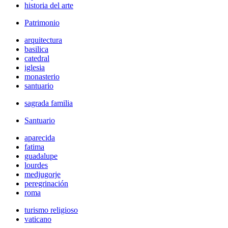
historia del arte
Patrimonio
arquitectura
basilica
catedral
iglesia
monasterio
santuario
sagrada familia
Santuario
aparecida
fatima
guadalupe
lourdes
medjugorje
peregrinación
roma
turismo religioso
vaticano