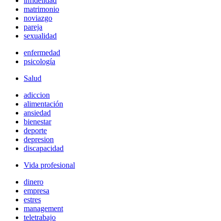
infidelidad
matrimonio
noviazgo
pareja
sexualidad
enfermedad
psicología
Salud
adiccion
alimentación
ansiedad
bienestar
deporte
depresion
discapacidad
Vida profesional
dinero
empresa
estres
management
teletrabajo