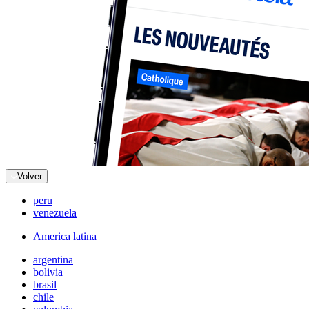
Volver
peru
venezuela
America latina
argentina
bolivia
brasil
chile