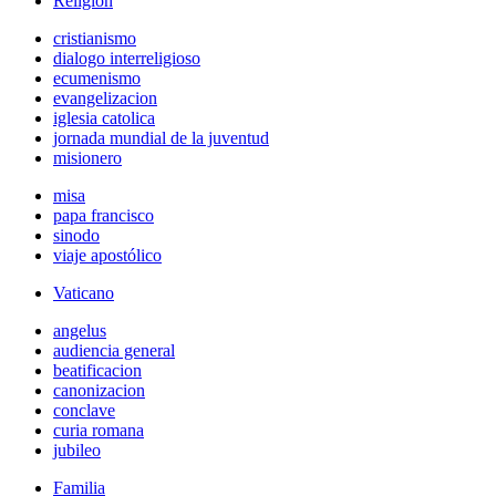
Religión
cristianismo
dialogo interreligioso
ecumenismo
evangelizacion
iglesia catolica
jornada mundial de la juventud
misionero
misa
papa francisco
sinodo
viaje apostólico
Vaticano
angelus
audiencia general
beatificacion
canonizacion
conclave
curia romana
jubileo
Familia