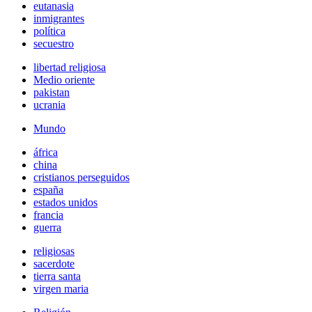
eutanasia
inmigrantes
política
secuestro
libertad religiosa
Medio oriente
pakistan
ucrania
Mundo
áfrica
china
cristianos perseguidos
españa
estados unidos
francia
guerra
religiosas
sacerdote
tierra santa
virgen maria