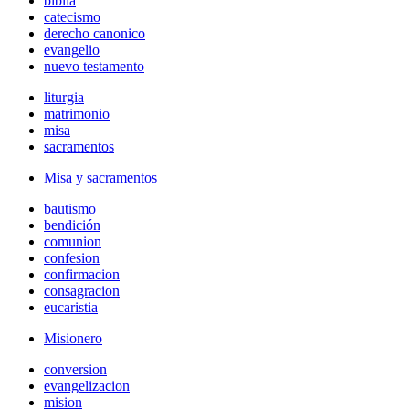
biblia
catecismo
derecho canonico
evangelio
nuevo testamento
liturgia
matrimonio
misa
sacramentos
Misa y sacramentos
bautismo
bendición
comunion
confesion
confirmacion
consagracion
eucaristia
Misionero
conversion
evangelizacion
mision