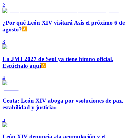
2
¿Por qué León XIV visitará Asís el próximo 6 de
agosto?
3
La JMJ 2027 de Seúl ya tiene himno oficial.
Escúchalo aquí
4
Ceuta: León XIV aboga por «soluciones de paz,
estabilidad y justicia»
5
León XIV denuncia «la acumulación y el