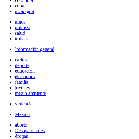
colombia
cuba
nicaragua
niños
pobreza
salud
trabajo
Información general
caritas
deporte
educación
elecciones
familia
jovenes
medio ambiente
violencia
Mexico
aborto
Desapariciones
drogas