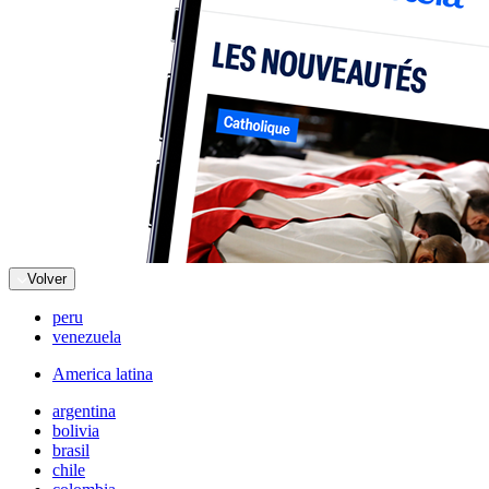
Volver
peru
venezuela
America latina
argentina
bolivia
brasil
chile