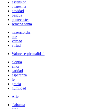
ascension
cuaresma
navidad
pascua
pentecostes
semana santa
misericordia
paz
verdad
virtud
Valores espiritualidad
alegria
amor
caridad
esperanza
fe
gracia
humildad
Arte
alabanza