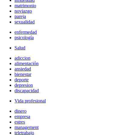
infidelidad
matrimonio
noviazgo
pareja
sexualidad
enfermedad
psicología
Salud
adiccion
alimentación
ansiedad
bienestar
deporte
depresion
discapacidad
Vida profesional
dinero
empresa
estres
management
teletrabajo