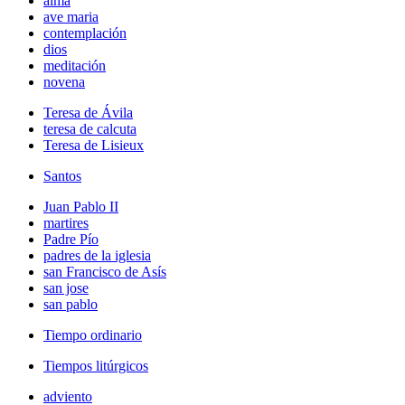
alma
ave maria
contemplación
dios
meditación
novena
Teresa de Ávila
teresa de calcuta
Teresa de Lisieux
Santos
Juan Pablo II
martires
Padre Pío
padres de la iglesia
san Francisco de Asís
san jose
san pablo
Tiempo ordinario
Tiempos litúrgicos
adviento