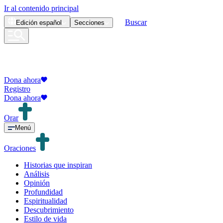
Ir al contenido principal
Buscar
Edición
español
Secciones
Dona ahora
Registro
Dona ahora
Orar
Menú
Oraciones
Historias que inspiran
Análisis
Opinión
Profundidad
Espiritualidad
Descubrimiento
Estilo de vida