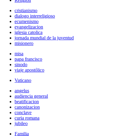
Religión
cristianismo
dialogo interreligioso
ecumenismo
evangelizacion
iglesia catolica
jornada mundial de la juventud
misionero
misa
papa francisco
sinodo
viaje apostólico
Vaticano
angelus
audiencia general
beatificacion
canonizacion
conclave
curia romana
jubileo
Familia