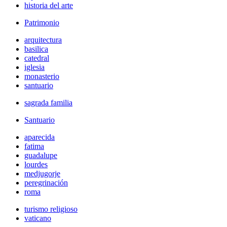
historia del arte
Patrimonio
arquitectura
basilica
catedral
iglesia
monasterio
santuario
sagrada familia
Santuario
aparecida
fatima
guadalupe
lourdes
medjugorje
peregrinación
roma
turismo religioso
vaticano