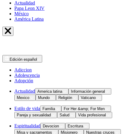
Actualidad
Papa Leon XIV
México
América Latina
Edición
español
Adiccion
Adolescencia
Adopción
Actualidad
America latina
Información general
Mexico
Mundo
Religión
Vaticano
Estilo de vida
Familia
For Her &amp; For Men
Pareja y sexualidad
Salud
Vida profesional
Espiritualidad
Devocion
Escritura
Misa y sacramentos
Misionero
Nuestras cruces