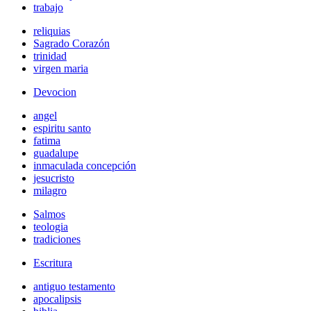
trabajo
reliquias
Sagrado Corazón
trinidad
virgen maria
Devocion
angel
espiritu santo
fatima
guadalupe
inmaculada concepción
jesucristo
milagro
Salmos
teologia
tradiciones
Escritura
antiguo testamento
apocalipsis