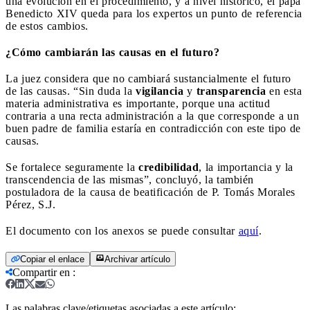
una evolución en el procedimiento, y a nivel histórico, el papa
Benedicto XIV queda para los expertos un punto de referencia
de estos cambios.
¿Cómo cambiarán las causas en el futuro?
La juez considera que no cambiará sustancialmente el futuro
de las causas. “Sin duda la
vigilancia
y
transparencia
en esta
materia administrativa es importante, porque una actitud
contraria a una recta administración a la que corresponde a un
buen padre de familia estaría en contradicción con este tipo de
causas.
Se fortalece seguramente la
credibilidad
, la importancia y la
transcendencia de las mismas”, concluyó, la también
postuladora de la causa de beatificación de P. Tomás Morales
Pérez, S.J.
El documento con los anexos se puede consultar
aquí
.
Copiar el enlace
Archivar artículo
Compartir en
:
Las palabras clave/etiquetas asociadas a este artículo: