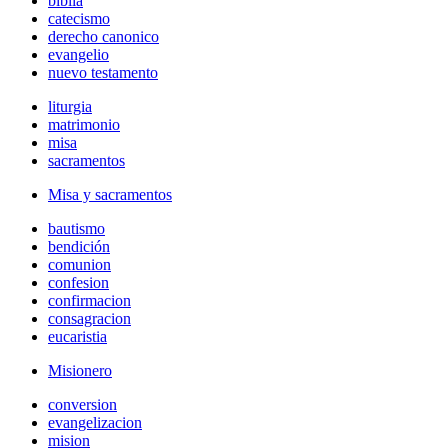
biblia
catecismo
derecho canonico
evangelio
nuevo testamento
liturgia
matrimonio
misa
sacramentos
Misa y sacramentos
bautismo
bendición
comunion
confesion
confirmacion
consagracion
eucaristia
Misionero
conversion
evangelizacion
mision