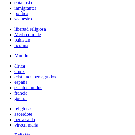
eutanasia
inmigrantes
política
secuestro
libertad religiosa
Medio oriente
pakistan
ucrania
Mundo
áfrica
china
cristianos perseguidos
españa
estados unidos
francia
guerra
religiosas
sacerdote
tierra santa
virgen maria