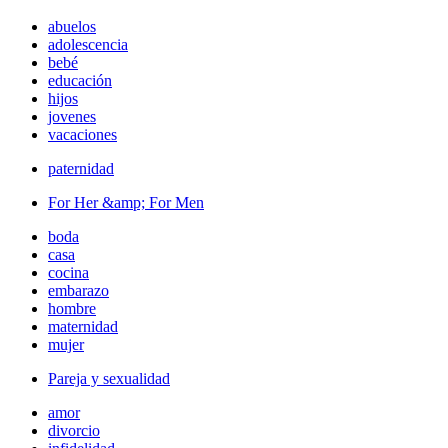
abuelos
adolescencia
bebé
educación
hijos
jovenes
vacaciones
paternidad
For Her &amp; For Men
boda
casa
cocina
embarazo
hombre
maternidad
mujer
Pareja y sexualidad
amor
divorcio