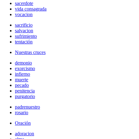
sacerdote
vida consagrada
vocacion
sacrificio
salvacion
sufrimiento
tentación
Nuestras cruces
demonio
exorcismo
infierno
muerte
pecado
penitencia
purgatorio
padrenuestro
rosario
Oración
adoracion